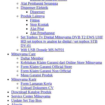
Alat Pembasmi Serangga
Dispenser Elektrik
Dispenser
Produk Lainnya
Fitting
Stop Kontak
Alat Pijat
Alat Penghangat
Set Topbox Tv Digital Mitsuyama DVB T2 EWS UHF
HD set topbox tv analog ke digital / set topbox STB
DV-01
Wifi USB Dongle MS-WF01
Mitsuyama Care
Daftar Member
Kebijakan Klaim Garansi dari Online Store Mitsuyama
Form Klaim Garansi Official Store
Form Klaim Garansi Non Official
Masa Garansi Produk
Mitsuyama Karir
Form Lamaran Kerja
Upload Dokumen CV
Download Katalog Produk
Service Center Mitsuyama
Update Set Top Box
Alawin