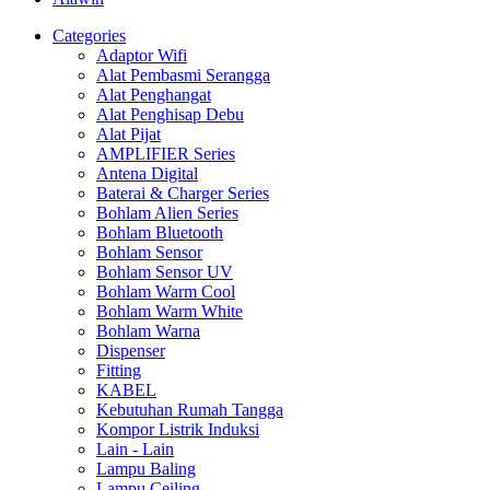
Categories
Adaptor Wifi
Alat Pembasmi Serangga
Alat Penghangat
Alat Penghisap Debu
Alat Pijat
AMPLIFIER Series
Antena Digital
Baterai & Charger Series
Bohlam Alien Series
Bohlam Bluetooth
Bohlam Sensor
Bohlam Sensor UV
Bohlam Warm Cool
Bohlam Warm White
Bohlam Warna
Dispenser
Fitting
KABEL
Kebutuhan Rumah Tangga
Kompor Listrik Induksi
Lain - Lain
Lampu Baling
Lampu Ceiling