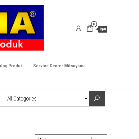
0
Rp0
alog Produk
Service Center Mitsuyama