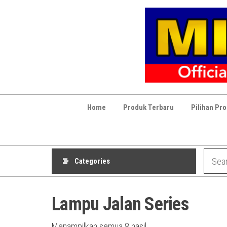
Skip
to
the
content
Home
Produk Terbaru
Pilihan Pr
Categories
Lampu Jalan Series
Diurutkan
Menampilkan semua 8 hasil