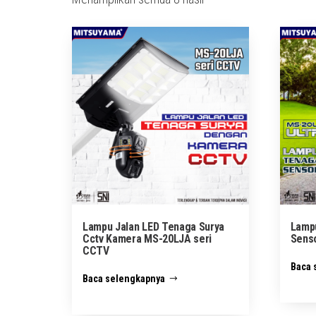
menurut
yang
terbaru
Lampu Jalan LED Tenaga Surya
Lamp
Cctv Kamera MS-20LJA seri
Senso
CCTV
Baca 
Baca selengkapnya