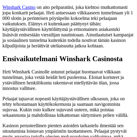
Winshark Casino
on aito peliparatiisi, joka kiehtoo mutkattomasti
jopa konkarit pelaajat. Heti astuessaan vilkkaaseen tunnelmaan yli 1
000 slotin ja perinteisen pöytäpelin kokoelma teki pelaajaan
vaikutuksen. Elämys ei kuitenkaan päättynyt tähän;
käyttäjäystävällinen käyttöliittymä ja erinomainen asiakastuki
lisäsivät entisestään vierailijan nautintoaan. Ainutlaatuiset kampanjat
ja sosiaalinen tunnelma kuitenkin todella nostivat tämän kasinon
kilpailijoista ja herättivät uteliaisuutta jatkoa kohtaan.
Ensivaikutelmani Winshark Casinosta
Heti Winshark Casinolle astunut pelaajat huomaavat vilkkaan
tunnelman, joka vetää heidät heti puoleensa. Eloisat koristeet ja
ystävällinen henkilökunta rakentavat miellyttävän tilan, jossa
innostus vallitsee.
Pelaajat tajuavat nopeasti käyttäjäystävällisen ulkoasun, joka on
tehty tehostamaan käyttökokemusta ja saamaan navigoinnista
sujuvaa. Kukin osio kulkee sujuvasti uuteen, mikä poistaa
sekaannusta ja mahdollistaa kitkattoman siirtymisen pelien välillä.
Kasinon perusteellinen pienten asioiden tarkastelu ilmentää sen
sitoutumista loistavan ympäristön tuottamiseen. Pelaajat pystyvät
myös arvostaa tarjolla olevien mukavuuksien valikoimaa, mikä