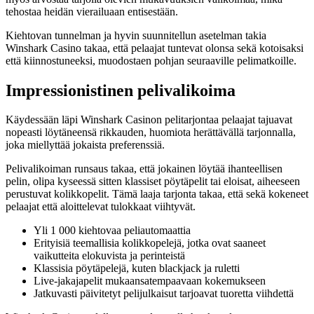
tehostaa heidän vierailuaan entisestään.
Kiehtovan tunnelman ja hyvin suunnitellun asetelman takia
Winshark Casino takaa, että pelaajat tuntevat olonsa sekä kotoisaksi
että kiinnostuneeksi, muodostaen pohjan seuraaville pelimatkoille.
Impressionistinen pelivalikoima
Käydessään läpi Winshark Casinon pelitarjontaa pelaajat tajuavat
nopeasti löytäneensä rikkauden, huomiota herättävällä tarjonnalla,
joka miellyttää jokaista preferenssiä.
Pelivalikoiman runsaus takaa, että jokainen löytää ihanteellisen
pelin, olipa kyseessä sitten klassiset pöytäpelit tai eloisat, aiheeseen
perustuvat kolikkopelit. Tämä laaja tarjonta takaa, että sekä kokeneet
pelaajat että aloittelevat tulokkaat viihtyvät.
Yli 1 000 kiehtovaa peliautomaattia
Erityisiä teemallisia kolikkopelejä, jotka ovat saaneet
vaikutteita elokuvista ja perinteistä
Klassisia pöytäpelejä, kuten blackjack ja ruletti
Live-jakajapelit mukaansatempaavaan kokemukseen
Jatkuvasti päivitetyt pelijulkaisut tarjoavat tuoretta viihdettä