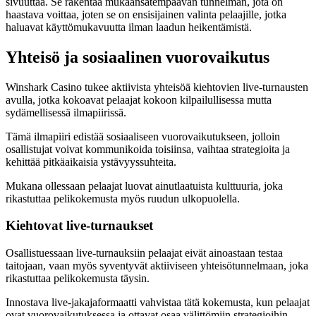
sivuuttaa. Se rakentaa mukaansatempaavan tunnelman, jota on
haastava voittaa, joten se on ensisijainen valinta pelaajille, jotka
haluavat käyttömukavuutta ilman laadun heikentämistä.
Yhteisö ja sosiaalinen vuorovaikutus
Winshark Casino tukee aktiivista yhteisöä kiehtovien live-turnausten
avulla, jotka kokoavat pelaajat kokoon kilpailullisessa mutta
sydämellisessä ilmapiirissä.
Tämä ilmapiiri edistää sosiaaliseen vuorovaikutukseen, jolloin
osallistujat voivat kommunikoida toisiinsa, vaihtaa strategioita ja
kehittää pitkäaikaisia ystävyyssuhteita.
Mukana ollessaan pelaajat luovat ainutlaatuista kulttuuria, joka
rikastuttaa pelikokemusta myös ruudun ulkopuolella.
Kiehtovat live-turnaukset
Osallistuessaan live-turnauksiin pelaajat eivät ainoastaan testaa
taitojaan, vaan myös syventyvät aktiiviseen yhteisötunnelmaan, joka
rikastuttaa pelikokemusta täysin.
Innostava live-jakajaformaatti vahvistaa tätä kokemusta, kun pelaajat
ovat vuorovaikutuksessa ja ottavat osaa välittömiin strategioihin,