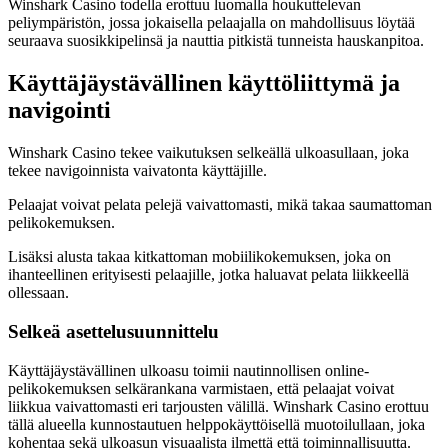
Winshark Casino todella erottuu luomalla houkuttelevan
peliympäristön, jossa jokaisella pelaajalla on mahdollisuus löytää
seuraava suosikkipelinsä ja nauttia pitkistä tunneista hauskanpitoa.
Käyttäjäystävällinen käyttöliittymä ja
navigointi
Winshark Casino tekee vaikutuksen selkeällä ulkoasullaan, joka
tekee navigoinnista vaivatonta käyttäjille.
Pelaajat voivat pelata pelejä vaivattomasti, mikä takaa saumattoman
pelikokemuksen.
Lisäksi alusta takaa kitkattoman mobiilikokemuksen, joka on
ihanteellinen erityisesti pelaajille, jotka haluavat pelata liikkeellä
ollessaan.
Selkeä asettelusuunnittelu
Käyttäjäystävällinen ulkoasu toimii nautinnollisen online-
pelikokemuksen selkärankana varmistaen, että pelaajat voivat
liikkua vaivattomasti eri tarjousten välillä. Winshark Casino erottuu
tällä alueella kunnostautuen helppokäyttöisellä muotoilullaan, joka
kohentaa sekä ulkoasun visuaalista ilmettä että toiminnallisuutta.