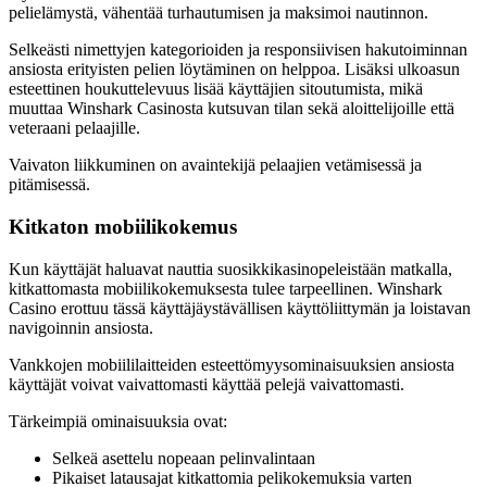
pelielämystä, vähentää turhautumisen ja maksimoi nautinnon.
Selkeästi nimettyjen kategorioiden ja responsiivisen hakutoiminnan
ansiosta erityisten pelien löytäminen on helppoa. Lisäksi ulkoasun
esteettinen houkuttelevuus lisää käyttäjien sitoutumista, mikä
muuttaa Winshark Casinosta kutsuvan tilan sekä aloittelijoille että
veteraani pelaajille.
Vaivaton liikkuminen on avaintekijä pelaajien vetämisessä ja
pitämisessä.
Kitkaton mobiilikokemus
Kun käyttäjät haluavat nauttia suosikkikasinopeleistään matkalla,
kitkattomasta mobiilikokemuksesta tulee tarpeellinen. Winshark
Casino erottuu tässä käyttäjäystävällisen käyttöliittymän ja loistavan
navigoinnin ansiosta.
Vankkojen mobiililaitteiden esteettömyysominaisuuksien ansiosta
käyttäjät voivat vaivattomasti käyttää pelejä vaivattomasti.
Tärkeimpiä ominaisuuksia ovat:
Selkeä asettelu nopeaan pelinvalintaan
Pikaiset latausajat kitkattomia pelikokemuksia varten