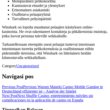
Monipuolinen pelikokoelma
Kannustavat etuudet ja ylennykset
Erinomainen asiakastuki
Osallistava pelaajaryhmä
Turvallinen peliympäristö
Winshark on lopulta muuttanut pelaajien käsityksen online-
kasinoista. He ovat rakentaneet kontakteja ja pitkäkestoisia muistoja,
jotka luovat perustaa tuleville seikkailuille.
Tarkastellessaan eteenpäin useat pelaajat tuntevat innoissaan
tutustumaan tuoreita pelikokemuksia ja osallistumaan niihin
pidemmälle tietoisina, että Winshark on liittolainen heidän
kiinnostavalla seikkailullaan.
Category
Uncategorized
Navigasi pos
Previous Post
Previous
Warum Maneki Casino Mobile Gaming in
Deutschland effizienter ist – Analyse der Spieler
Next Post
Next
Shuffle Casino: entretenimiento móviles sin
complicaciones en la aplicación de casino en España
Tinggalkan Balasan