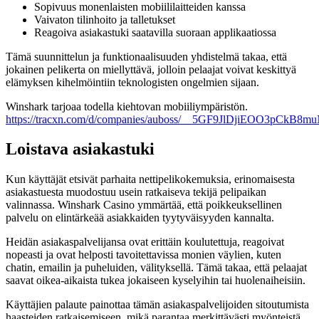
Sopivuus monenlaisten mobiililaitteiden kanssa
Vaivaton tilinhoito ja talletukset
Reagoiva asiakastuki saatavilla suoraan applikaatiossa
Tämä suunnittelun ja funktionaalisuuden yhdistelmä takaa, että
jokainen pelikerta on miellyttävä, jolloin pelaajat voivat keskittyä
elämyksen kihelmöintiin teknologisten ongelmien sijaan.
Winshark tarjoaa todella kiehtovan mobiiliympäristön.
https://tracxn.com/d/companies/auboss/__5GF9JlDjiEOO3pCk
Loistava asiakastuki
Kun käyttäjät etsivät parhaita nettipelikokemuksia, erinomaisesta
asiakastuesta muodostuu usein ratkaiseva tekijä pelipaikan
valinnassa. Winshark Casino ymmärtää, että poikkeuksellinen
palvelu on elintärkeää asiakkaiden tyytyväisyyden kannalta.
Heidän asiakaspalvelijansa ovat erittäin koulutettuja, reagoivat
nopeasti ja ovat helposti tavoitettavissa monien väylien, kuten
chatin, emailin ja puheluiden, välityksellä. Tämä takaa, että pelaajat
saavat oikea-aikaista tukea jokaiseen kyselyihin tai huolenaiheisiin.
Käyttäjien palaute painottaa tämän asiakaspalvelijoiden sitoutumista
haasteiden ratkaisemiseen, mikä parantaa merkittävästi myönteistä