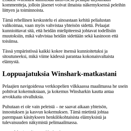
kommentteja, jolloin jäsenet voivat ilmaista näkemyksensä peleihin
liittyen ja toiminnoista.
Tämä rehellinen keskustelu ei ainoastaan kehitä pelialustan
valikoimaa, vaan myös vahvistaa yhteisön sidettä. Pelaajat
kunnioittavat sitä, että heidän mielipiteensä johtavat todellisiin
muutoksiin, mikä vahvistaa heidän sidettään sekä kasinoon että
toisiinsa.
Tässä ympäristössä kaikki kokee itsensä kunnioitetuksi ja
sitoutuneeksi, mikä viime kädessä parantaa kokonaisvaltaista
elämystä.
Loppuajatuksia Winshark-matkastani
Pelaajien navigoidessa verkkopelien vilkkaassa maailmassa he usein
pohtivat kokemuksiaan, ja kokemus Winsharkin kautta antaa
arvokkaita oivalluksia.
Puhutaan ei ole vain peleistä – ne saavat aikaan yhteisön,
innostuksen ja kasvun kokemuksen. Tämä mietintä johtaa
parempaan käsitykseen henkilökohtaisista elämyksistä ja
tulevaisuuden näkymistä pelimaailmassa.