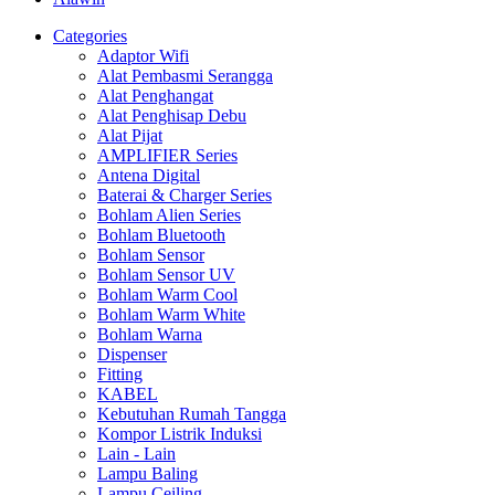
Categories
Adaptor Wifi
Alat Pembasmi Serangga
Alat Penghangat
Alat Penghisap Debu
Alat Pijat
AMPLIFIER Series
Antena Digital
Baterai & Charger Series
Bohlam Alien Series
Bohlam Bluetooth
Bohlam Sensor
Bohlam Sensor UV
Bohlam Warm Cool
Bohlam Warm White
Bohlam Warna
Dispenser
Fitting
KABEL
Kebutuhan Rumah Tangga
Kompor Listrik Induksi
Lain - Lain
Lampu Baling
Lampu Ceiling