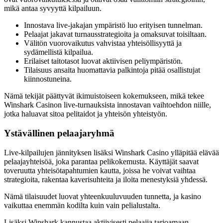
mikä antaa syvyyttä kilpailuun.
Innostava live-jakajan ympäristö luo erityisen tunnelman.
Pelaajat jakavat turnausstrategioita ja omaksuvat toisiltaan.
Välitön vuorovaikutus vahvistaa yhteisöllisyyttä ja
sydämellistä kilpailua.
Erilaiset taitotasot luovat aktiivisen peliympäristön.
Tilaisuus ansaita huomattavia palkintoja pitää osallistujat
kiinnostuneina.
Nämä tekijät päättyvät ikimuistoiseen kokemukseen, mikä tekee
Winshark Casinon live-turnauksista innostavan vaihtoehdon niille,
jotka haluavat sitoa pelitaidot ja yhteisön yhteistyön.
Ystävällinen pelaajaryhmä
Live-kilpailujen jännityksen lisäksi Winshark Casino ylläpitää elävää
pelaajayhteisöä, joka parantaa pelikokemusta. Käyttäjät saavat
toveruutta yhteisötapahtumien kautta, joissa he voivat vaihtaa
strategioita, rakentaa kaverisuhteita ja iloita menestyksiä yhdessä.
Nämä tilaisuudet luovat yhteenkuuluvuuden tunnetta, ja kasino
vaikuttaa enemmän kodilta kuin vain pelialustalta.
Lisäksi Winshark kannustaa aktiivisesti pelaajia tarjoamaan