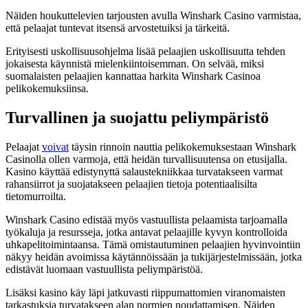
Näiden houkuttelevien tarjousten avulla Winshark Casino varmistaa,
että pelaajat tuntevat itsensä arvostetuiksi ja tärkeitä.
Erityisesti uskollisuusohjelma lisää pelaajien uskollisuutta tehden
jokaisesta käynnistä mielenkiintoisemman. On selvää, miksi
suomalaisten pelaajien kannattaa harkita Winshark Casinoa
pelikokemuksiinsa.
Turvallinen ja suojattu peliympäristö
Pelaajat
voivat
täysin rinnoin nauttia pelikokemuksestaan Winshark
Casinolla ollen varmoja, että heidän turvallisuutensa on etusijalla.
Kasino käyttää edistynyttä salaustekniikkaa turvatakseen varmat
rahansiirrot ja suojatakseen pelaajien tietoja potentiaalisilta
tietomurroilta.
Winshark Casino edistää myös vastuullista pelaamista tarjoamalla
työkaluja ja resursseja, jotka antavat pelaajille kyvyn kontrolloida
uhkapelitoimintaansa. Tämä omistautuminen pelaajien hyvinvointiin
näkyy heidän avoimissa käytännöissään ja tukijärjestelmissään, jotka
edistävät luomaan vastuullista peliympäristöä.
Lisäksi kasino käy läpi jatkuvasti riippumattomien viranomaisten
tarkastuksia turvatakseen alan normien noudattamisen. Näiden