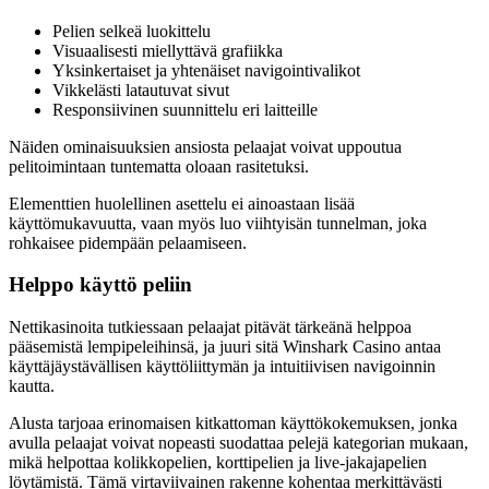
Pelien selkeä luokittelu
Visuaalisesti miellyttävä grafiikka
Yksinkertaiset ja yhtenäiset navigointivalikot
Vikkelästi latautuvat sivut
Responsiivinen suunnittelu eri laitteille
Näiden ominaisuuksien ansiosta pelaajat voivat uppoutua
pelitoimintaan tuntematta oloaan rasitetuksi.
Elementtien huolellinen asettelu ei ainoastaan lisää
käyttömukavuutta, vaan myös luo viihtyisän tunnelman, joka
rohkaisee pidempään pelaamiseen.
Helppo käyttö peliin
Nettikasinoita tutkiessaan pelaajat pitävät tärkeänä helppoa
pääsemistä lempipeleihinsä, ja juuri sitä Winshark Casino antaa
käyttäjäystävällisen käyttöliittymän ja intuitiivisen navigoinnin
kautta.
Alusta tarjoaa erinomaisen kitkattoman käyttökokemuksen, jonka
avulla pelaajat voivat nopeasti suodattaa pelejä kategorian mukaan,
mikä helpottaa kolikkopelien, korttipelien ja live-jakajapelien
löytämistä. Tämä virtaviivainen rakenne kohentaa merkittävästi