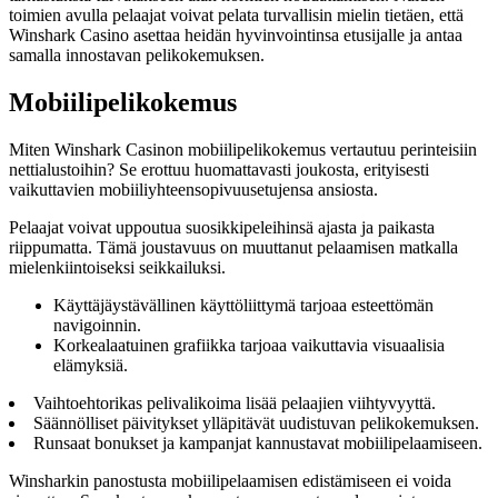
toimien avulla pelaajat voivat pelata turvallisin mielin tietäen, että
Winshark Casino asettaa heidän hyvinvointinsa etusijalle ja antaa
samalla innostavan pelikokemuksen.
Mobiilipelikokemus
Miten Winshark Casinon mobiilipelikokemus vertautuu perinteisiin
nettialustoihin? Se erottuu huomattavasti joukosta, erityisesti
vaikuttavien mobiiliyhteensopivuusetujensa ansiosta.
Pelaajat voivat uppoutua suosikkipeleihinsä ajasta ja paikasta
riippumatta. Tämä joustavuus on muuttanut pelaamisen matkalla
mielenkiintoiseksi seikkailuksi.
Käyttäjäystävällinen käyttöliittymä tarjoaa esteettömän
navigoinnin.
Korkealaatuinen grafiikka tarjoaa vaikuttavia visuaalisia
elämyksiä.
Vaihtoehtorikas pelivalikoima lisää pelaajien viihtyvyyttä.
Säännölliset päivitykset ylläpitävät uudistuvan pelikokemuksen.
Runsaat bonukset ja kampanjat kannustavat mobiilipelaamiseen.
Winsharkin panostusta mobiilipelaamisen edistämiseen ei voida