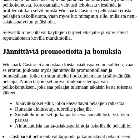
pelikokemusta. Korostamalla vahvasti tehokasta viestintää ja
problematiikan selvittämistä Winshark Casino ei pelkästään edistä
pelaajien uskollisuutta, vaan myös luo mittapuun sille, millaista netti-
asiakaspalvelun pitäisi olla.
Selvästikin he laittavat käyttäjien tarpeet etusijalle ja vahvistavat
reputaatiotaan kovilla markkinoilla.
Jännittäviä promootioita ja bonuksia
Winshark Casino ei ainoastaan loista asiakaspalvelun suhteen, vaan
se erottuu joukosta myös jännittävillä promootioillaan ja
bonuksillaan, jotka on suunniteltu houkuttelemaan ja säilyttämään
pelaajia. Nämä tarjoukset luovat mukaansatempaavan
pelikokemuksen, joka saa pelaajat tulemaan takaisin kerta toisensa
jälkeen.
Jokaviikkoiset edut, jotka kasvattavat pelaajien rahastoa.
Runsaita aloitusetuja tuoreille pelaajille.
Suosittelubonukset, jotka palkitsevat suosittelusta ystävien
parissa.
Ainutlaatuisia kanta-asiakaspalkintoja uskollisille pelaajille.
Cashbackit pehmentävät tappioita ja kannustavat pelaamiseen.