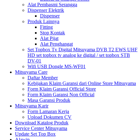
Alat Pembasmi Serangga
Dispenser Elektrik
Dispenser
Produk Lainnya
Fitting
Stop Kontak
Alat Pijat
Alat Penghangat
Set Topbox Tv Digital Mitsuyama DVB T2 EWS UHF
HD set topbox tv analog ke digital / set topbox STB
DV-01
Wifi USB Dongle MS-WF01
Mitsuyama Care
Daftar Member
Kebijakan Klaim Garansi dari Online Store Mitsuyama
Form Klaim Garansi Official Store
Form Klaim Garansi Non Official
Masa Garansi Produk
Mitsuyama Karir
Form Lamaran Kerja
Upload Dokumen CV
Download Katalog Produk
Service Center Mitsuyama
Update Set Top Box
Alawin