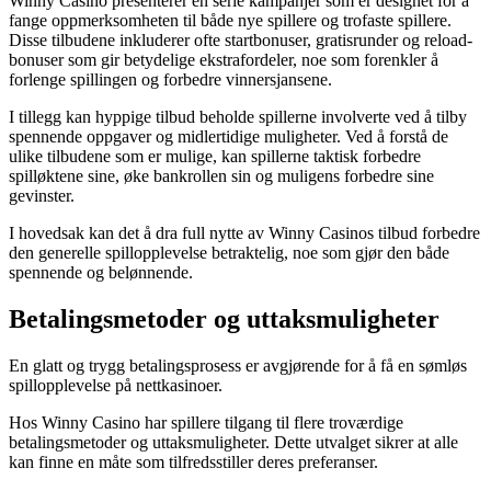
Winny Casino presenterer en serie kampanjer som er designet for å
fange oppmerksomheten til både nye spillere og trofaste spillere.
Disse tilbudene inkluderer ofte startbonuser, gratisrunder og reload-
bonuser som gir betydelige ekstrafordeler, noe som forenkler å
forlenge spillingen og forbedre vinnersjansene.
I tillegg kan hyppige tilbud beholde spillerne involverte ved å tilby
spennende oppgaver og midlertidige muligheter. Ved å forstå de
ulike tilbudene som er mulige, kan spillerne taktisk forbedre
spilløktene sine, øke bankrollen sin og muligens forbedre sine
gevinster.
I hovedsak kan det å dra full nytte av Winny Casinos tilbud forbedre
den generelle spillopplevelse betraktelig, noe som gjør den både
spennende og belønnende.
Betalingsmetoder og uttaksmuligheter
En glatt og trygg betalingsprosess er avgjørende for å få en sømløs
spillopplevelse på nettkasinoer.
Hos Winny Casino har spillere tilgang til flere troværdige
betalingsmetoder og uttaksmuligheter. Dette utvalget sikrer at alle
kan finne en måte som tilfredsstiller deres preferanser.