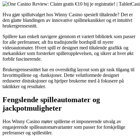
Hva gjør spillutvalget hos Winny Casino spesielt tiltalende? Det er
den glatte blandingen av innovative spillmekanikker og et intuitivt
brukergrensesnitt.
Spillere kan enkelt navigere gjennom et variert bibliotek som passer
for alle preferanser, alt fra tradisjonelle bordspill til nyere
videoautomater. Hvert spill er designet med tiltalende grafikk og
mekanikker som forsterker spilleropplevelsen, og sikrer at hver økt
forblir fascinerende.
Brukergrensesnittet har en oversiktlig layout som gir rask tilgang til
favorittspillene og -funksjoner. Dette velutformede designet
reduserer distraksjoner og hjelper brukerne med å fokusere på
taktikker og resultater.
Fengslende spilleautomater og
jackpotmuligheter
Hos Winny Casino møter spillerne et imponerende utvalg av
engasjerende spilleautomatvarianter som passer for forskjellige
preferanser og spillestiler.