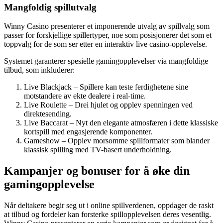
Mangfoldig spillutvalg
Winny Casino presenterer et imponerende utvalg av spillvalg som
passer for forskjellige spillertyper, noe som posisjonerer det som et
toppvalg for de som ser etter en interaktiv live casino-opplevelse.
Systemet garanterer spesielle gamingopplevelser via mangfoldige
tilbud, som inkluderer:
Live Blackjack – Spillere kan teste ferdighetene sine
motstandere av ekte dealere i real-time.
Live Roulette – Drei hjulet og opplev spenningen ved
direktesending.
Live Baccarat – Nyt den elegante atmosfæren i dette klassiske
kortspill med engasjerende komponenter.
Gameshow – Opplev morsomme spillformater som blander
klassisk spilling med TV-basert underholdning.
Kampanjer og bonuser for å øke din
gamingopplevelse
Når deltakere begir seg ut i online spillverdenen, oppdager de raskt
at tilbud og fordeler kan forsterke spillopplevelsen deres vesentlig.