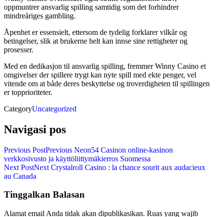
oppmuntrer ansvarlig spilling samtidig som det forhindrer
mindreåriges gambling.
Åpenhet er essensielt, ettersom de tydelig forklarer vilkår og
betingelser, slik at brukerne helt kan innse sine rettigheter og
prosesser.
Med en dedikasjon til ansvarlig spilling, fremmer Winny Casino et
omgivelser der spillere trygt kan nyte spill med ekte penger, vel
vitende om at både deres beskyttelse og troverdigheten til spillingen
er topprioriteter.
Category
Uncategorized
Navigasi pos
Previous Post
Previous
Neon54 Casinon online-kasinon
verkkosivusto ja käyttöliittymäkierros Suomessa
Next Post
Next
Crystalroll Casino : la chance sourit aux audacieux
au Canada
Tinggalkan Balasan
Alamat email Anda tidak akan dipublikasikan.
Ruas yang wajib