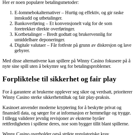
Her er noen populære betalingsmetoder:
E-lommebokalternativer – Hurtig og effektiv, og gir raske
innskudd og utbetalinger.
Bankoverføring – Et konvensjonelt valg for de som
foretrekker direkte overføringer.
Kortbetalinger – Bredt godtatt og brukervennlig for
umiddelbare deponeringer.
Digitale valutaer – Får fotfeste på grunn av diskresjon og lave
gebyrer.
Med disse alternativene kan spillere på Winny Casino fokusere på å
nyte sine spill uten å bekymre seg for betalingsproblemer.
Forpliktelse til sikkerhet og fair play
For å garantere at brukerne opplever seg sikre og verdsatt, prioriterer
Winny Casino sterke sikkerhetstiltak og fair play-praksis.
Kasinoet anvender moderne kryptering for å beskytte privat og
finansiell data, og sørger for at informasjon er hemmelige og trygge.
I tillegg validerer jevnlig revisjoner av eksterne byråer
rettferdigheten i spillene deres, noe som bygger tillit blant spillerne.
Winny Casino overholder også strikte regulatoriske krav,