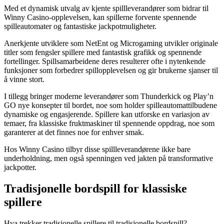
Med et dynamisk utvalg av kjente spillleverandører som bidrar til
Winny Casino-opplevelsen, kan spillerne forvente spennende
spilleautomater og fantastiske jackpotmuligheter.
Anerkjente utviklere som NetEnt og Microgaming utvikler originale
titler som fengsler spillere med fantastisk grafikk og spennende
fortellinger. Spillsamarbeidene deres resulterer ofte i nytenkende
funksjoner som forbedrer spillopplevelsen og gir brukerne sjanser til
å vinne stort.
I tillegg bringer moderne leverandører som Thunderkick og Play’n
GO nye konsepter til bordet, noe som holder spilleautomattilbudene
dynamiske og engasjerende. Spillere kan utforske en variasjon av
temaer, fra klassiske fruktmaskiner til spennende oppdrag, noe som
garanterer at det finnes noe for enhver smak.
Hos Winny Casino tilbyr disse spillleverandørene ikke bare
underholdning, men også spenningen ved jakten på transformative
jackpotter.
Tradisjonelle bordspill for klassiske
spillere
Hva trekker tradisjonelle spillere til tradisjonelle bordspill?