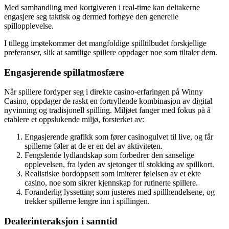
Med samhandling med kortgiveren i real-time kan deltakerne
engasjere seg taktisk og dermed forhøye den generelle
spillopplevelse.
I tillegg imøtekommer det mangfoldige spilltilbudet forskjellige
preferanser, slik at samtlige spillere oppdager noe som tiltaler dem.
Engasjerende spillatmosfære
Når spillere fordyper seg i direkte casino-erfaringen på Winny
Casino, oppdager de raskt en fortryllende kombinasjon av digital
nyvinning og tradisjonell spilling. Miljøet fanger med fokus på å
etablere et oppslukende miljø, forsterket av:
Engasjerende grafikk som fører casinogulvet til live, og får
spillerne føler at de er en del av aktiviteten.
Fengslende lydlandskap som forbedrer den sanselige
opplevelsen, fra lyden av sjetonger til stokking av spillkort.
Realistiske bordoppsett som imiterer følelsen av et ekte
casino, noe som sikrer kjennskap for rutinerte spillere.
Foranderlig lyssetting som justeres med spillhendelsene, og
trekker spillerne lengre inn i spillingen.
Dealerinteraksjon i sanntid