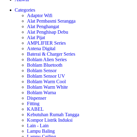
Categories
Adaptor Wifi
Alat Pembasmi Serangga
Alat Penghangat
Alat Penghisap Debu
Alat Pijat
AMPLIFIER Series
Antena Digital
Baterai & Charger Series
Bohlam Alien Series
Bohlam Bluetooth
Bohlam Sensor
Bohlam Sensor UV
Bohlam Warm Cool
Bohlam Warm White
Bohlam Warna
Dispenser
Fitting
KABEL
Kebutuhan Rumah Tangga
Kompor Listrik Induksi
Lain - Lain
Lampu Baling
Lampu Ceiling