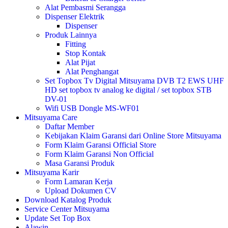
Alat Pembasmi Serangga
Dispenser Elektrik
Dispenser
Produk Lainnya
Fitting
Stop Kontak
Alat Pijat
Alat Penghangat
Set Topbox Tv Digital Mitsuyama DVB T2 EWS UHF
HD set topbox tv analog ke digital / set topbox STB
DV-01
Wifi USB Dongle MS-WF01
Mitsuyama Care
Daftar Member
Kebijakan Klaim Garansi dari Online Store Mitsuyama
Form Klaim Garansi Official Store
Form Klaim Garansi Non Official
Masa Garansi Produk
Mitsuyama Karir
Form Lamaran Kerja
Upload Dokumen CV
Download Katalog Produk
Service Center Mitsuyama
Update Set Top Box
Alawin