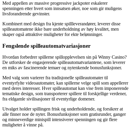
Med appellen av massive progressive jackpoter eskalerer
spenningen etter hvert som innsatsen øker, noe som gir muligens
livsforandrende gevinster.
Kombinert med design fra kjente spillleverandører, leverer disse
spilleautomatene ikke bare underholdning av høy kvalitet, men
skaper også attraktive muligheter for ekte belønninger.
Fengslende spilleautomatvariasjoner
Hvordan forbedrer spillerne spillopplevelsen sin på Winny Casino?
De utforsker de engasjerende spilleautomatvariantene, som leverer
en miks av fascinerende temaer og nytenkende bonusfunksjoner.
Med valg som varierer fra tradisjonelle spilleautomater til
eventyrfylte videoautomater, kan spillerne velge spill som appellerer
med deres interesser. Hver spilleautomat kan vise frem imponerende
tematiske design, som transporterer spillere til forskjellige verdener,
fra eldgamle sivilisasjoner til eventyrlige domener.
Utvalget holder spillingen frisk og underholdende, og forsikrer at
alle finner noe de nyter. Bonusfunksjoner som gratisrunder, ganger
og minneverdige minispill intensiverer spenningen og gir flere
muligheter å vinne på.