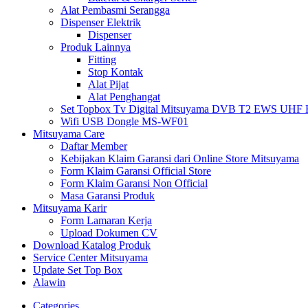
Alat Pembasmi Serangga
Dispenser Elektrik
Dispenser
Produk Lainnya
Fitting
Stop Kontak
Alat Pijat
Alat Penghangat
Set Topbox Tv Digital Mitsuyama DVB T2 EWS UHF HD s
Wifi USB Dongle MS-WF01
Mitsuyama Care
Daftar Member
Kebijakan Klaim Garansi dari Online Store Mitsuyama
Form Klaim Garansi Official Store
Form Klaim Garansi Non Official
Masa Garansi Produk
Mitsuyama Karir
Form Lamaran Kerja
Upload Dokumen CV
Download Katalog Produk
Service Center Mitsuyama
Update Set Top Box
Alawin
Categories