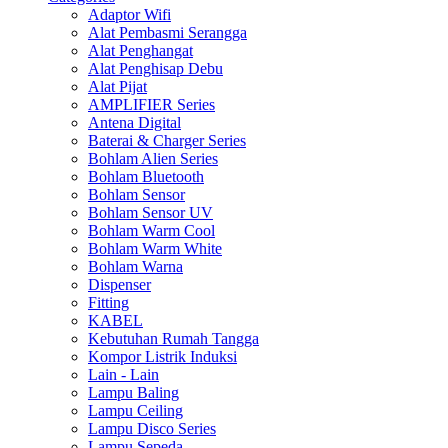
Adaptor Wifi
Alat Pembasmi Serangga
Alat Penghangat
Alat Penghisap Debu
Alat Pijat
AMPLIFIER Series
Antena Digital
Baterai & Charger Series
Bohlam Alien Series
Bohlam Bluetooth
Bohlam Sensor
Bohlam Sensor UV
Bohlam Warm Cool
Bohlam Warm White
Bohlam Warna
Dispenser
Fitting
KABEL
Kebutuhan Rumah Tangga
Kompor Listrik Induksi
Lain - Lain
Lampu Baling
Lampu Ceiling
Lampu Disco Series
Lampu Sepeda