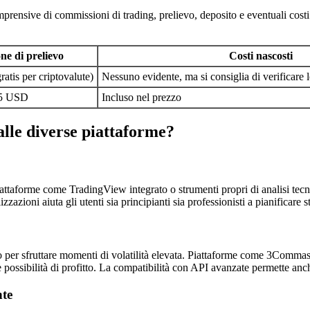
omprensive di commissioni di trading, prelievo, deposito e eventuali cost
e di prelievo
Costi nascosti
ratis per criptovalute)
Nessuno evidente, ma si consiglia di verificare
 25 USD
Incluso nel prezzo
alle diverse piattaforme?
piattaforme come TradingView integrato o strumenti propri di analisi tec
azioni aiuta gli utenti sia principianti sia professionisti a pianificare s
tico per sfruttare momenti di volatilità elevata. Piattaforme come 3Comm
 possibilità di profitto. La compatibilità con API avanzate permette anche
nte