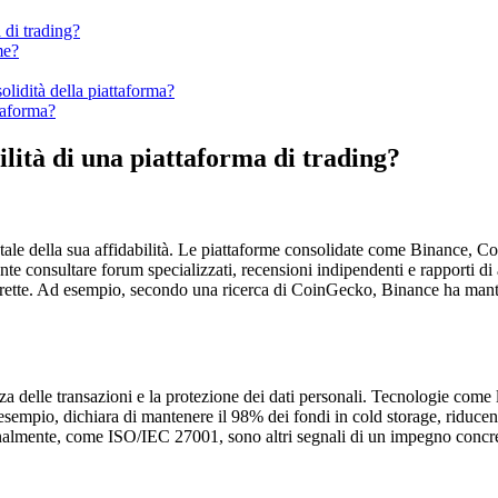
a di trading?
me?
olidità della piattaforma?
taforma?
ilità di una piattaforma di trading?
tale della sua affidabilità. Le piattaforme consolidate come Binance, C
te consultare forum specializzati, recensioni indipendenti e rapporti di an
rrette. Ad esempio, secondo una ricerca di CoinGecko, Binance ha mante
a delle transazioni e la protezione dei dati personali. Tecnologie come l’
esempio, dichiara di mantenere il 98% dei fondi in cold storage, riducen
onalmente, come ISO/IEC 27001, sono altri segnali di un impegno concre