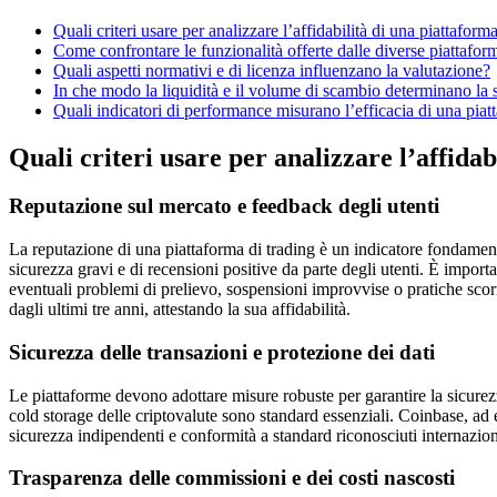
Quali criteri usare per analizzare l’affidabilità di una piattaform
Come confrontare le funzionalità offerte dalle diverse piattafor
Quali aspetti normativi e di licenza influenzano la valutazione?
In che modo la liquidità e il volume di scambio determinano la s
Quali indicatori di performance misurano l’efficacia di una piat
Quali criteri usare per analizzare l’affidab
Reputazione sul mercato e feedback degli utenti
La reputazione di una piattaforma di trading è un indicatore fondamen
sicurezza gravi e di recensioni positive da parte degli utenti. È importan
eventuali problemi di prelievo, sospensioni improvvise o pratiche sco
dagli ultimi tre anni, attestando la sua affidabilità.
Sicurezza delle transazioni e protezione dei dati
Le piattaforme devono adottare misure robuste per garantire la sicurezz
cold storage delle criptovalute sono standard essenziali. Coinbase, ad 
sicurezza indipendenti e conformità a standard riconosciuti internazi
Trasparenza delle commissioni e dei costi nascosti