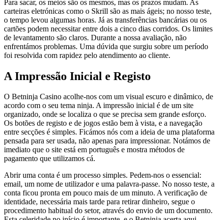
Para sacar, os meios são os mesmos, mas os prazos mudam. As
carteiras eletrónicas como o Skrill são as mais ágeis; no nosso teste,
o tempo levou algumas horas. Já as transferências bancárias ou os
cartões podem necessitar entre dois a cinco dias corridos. Os limites
de levantamento são claros. Durante a nossa avaliação, não
enfrentámos problemas. Uma dúvida que surgiu sobre um período
foi resolvida com rapidez pelo atendimento ao cliente.
A Impressão Inicial e Registo
O Betninja Casino acolhe-nos com um visual escuro e dinâmico, de
acordo com o seu tema ninja. A impressão inicial é de um site
organizado, onde se localiza o que se precisa sem grande esforço.
Os botões de registo e de jogos estão bem à vista, e a navegação
entre secções é simples. Ficámos nós com a ideia de uma plataforma
pensada para ser usada, não apenas para impressionar. Notámos de
imediato que o site está em português e mostra métodos de
pagamento que utilizamos cá.
Abrir uma conta é um processo simples. Pedem-nos o essencial:
email, um nome de utilizador e uma palavra-passe. No nosso teste, a
conta ficou pronta em pouco mais de um minuto. A verificação de
identidade, necessária mais tarde para retirar dinheiro, segue o
procedimento habitual do setor, através do envio de um documento.
Esta celeridade no início é importante, e o Betninja acerta aqui.