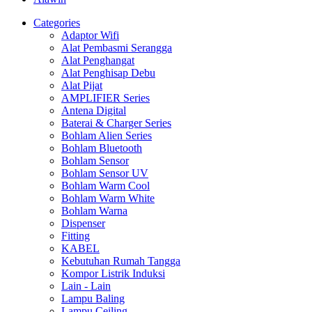
Categories
Adaptor Wifi
Alat Pembasmi Serangga
Alat Penghangat
Alat Penghisap Debu
Alat Pijat
AMPLIFIER Series
Antena Digital
Baterai & Charger Series
Bohlam Alien Series
Bohlam Bluetooth
Bohlam Sensor
Bohlam Sensor UV
Bohlam Warm Cool
Bohlam Warm White
Bohlam Warna
Dispenser
Fitting
KABEL
Kebutuhan Rumah Tangga
Kompor Listrik Induksi
Lain - Lain
Lampu Baling
Lampu Ceiling