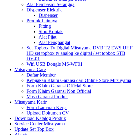
Alat Pembasmi Serangga
Dispenser Elektrik
Dispenser
Produk Lainnya
Fitting
Stop Kontak
Alat Pijat
Alat Penghangat
Set Topbox Tv Digital Mitsuyama DVB T2 EWS UHF
HD set topbox tv analog ke digital / set topbox STB
DV-01
Wifi USB Dongle MS-WF01
Mitsuyama Care
Daftar Member
Kebijakan Klaim Garansi dari Online Store Mitsuyama
Form Klaim Garansi Official Store
Form Klaim Garansi Non Official
Masa Garansi Produk
Mitsuyama Karir
Form Lamaran Kerja
Upload Dokumen CV
Download Katalog Produk
Service Center Mitsuyama
Update Set Top Box
Alawin