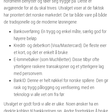
nordmenn benytter og føler seg trygge på. Dette er
avgjørende for at du skal trives. Utvalget viser at de faktisk
har prioritert det norske markedet. De tar både vare på både
de tradisjonelle og de moderne løsningene.
Bankoverføring: En trygg og enkel måte, særlig god for
høyere beløp.
Kreditt- og debetkort (Visa/Mastercard): De fleste eier
et kort, og det er enkelt å bruke.
E-lommebøker (som MuchBetter): Disse tilbyr ofte
ytterligere raskere transaksjoner og et ytterligere lag
med personvern.
BankID: Denne er helt nøkkel for norske spillere. Den gir
rask og trygg pålogging og verifisering, med en
teknologi vi alle vet om fra før.
Utvalget er godt fordi vi alle er ulike. Noen ønsker ha en
direkte kobling til bankkontoen sin. Andre foretrekker å bruke