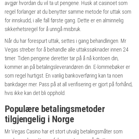
avgjør hvordan du vil ta ut pengene. Husk at casinoet som
regel forlanger at du benytter samme metode for uttak som
for innskudd, i alle fall første gang. Dette er en alminnelig
sikkerhetsregel for å unngå misbruk.
Når du har forespurt uttak, settes i gang behandlingen. Mr
Vegas streber for å behandle alle uttakssøknader innen 24
timer. Tiden pengene deretter tar på å nå kontoen din,
kommer an på betalingsleverandøren din. E-lommebøker er
som regel hurtigst. En vanlig bankoverføring kan ta noen
bankdager mer. Pass på at all verifisering er gjort på forhånd,
hvis ikke kan det bli opphold.
Populære betalingsmetoder
tilgjengelig i Norge
Mr Vegas Casino har et stort utvalg betalingsmåter som