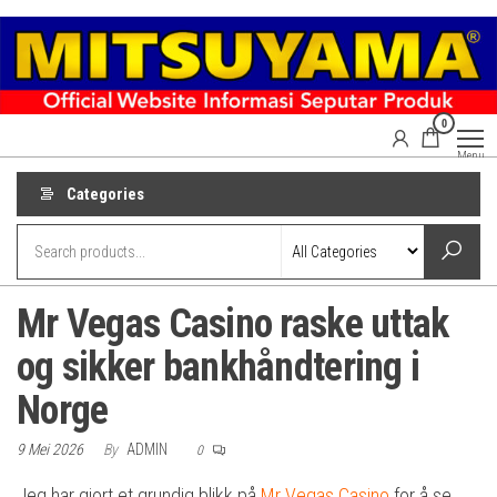
Skip
to
the
content
0
Menu
Categories
Mr Vegas Casino raske uttak
og sikker bankhåndtering i
Norge
9 Mei 2026
By
ADMIN
0
Jeg har gjort et grundig blikk på
Mr Vegas Casino
for å se