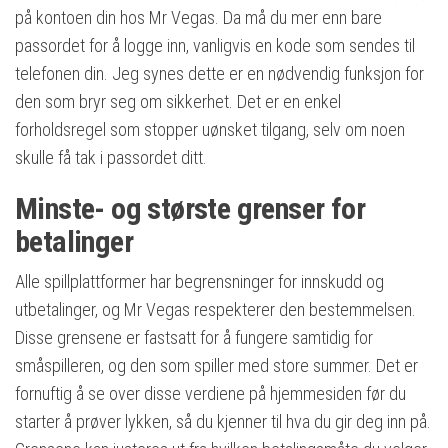
på kontoen din hos Mr Vegas. Da må du mer enn bare
passordet for å logge inn, vanligvis en kode som sendes til
telefonen din. Jeg synes dette er en nødvendig funksjon for
den som bryr seg om sikkerhet. Det er en enkel
forholdsregel som stopper uønsket tilgang, selv om noen
skulle få tak i passordet ditt.
Minste- og største grenser for
betalinger
Alle spillplattformer har begrensninger for innskudd og
utbetalinger, og Mr Vegas respekterer den bestemmelsen.
Disse grensene er fastsatt for å fungere samtidig for
småspilleren, og den som spiller med store summer. Det er
fornuftig å se over disse verdiene på hjemmesiden før du
starter å prøver lykken, så du kjenner til hva du gir deg inn på.