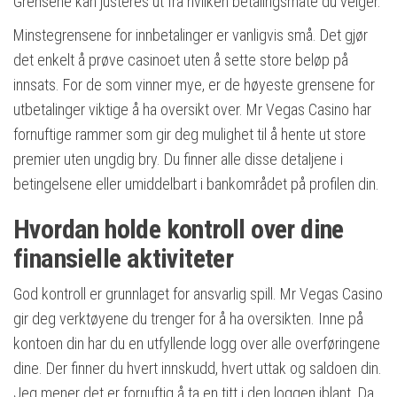
Grensene kan justeres ut fra hvilken betalingsmåte du velger.
Minstegrensene for innbetalinger er vanligvis små. Det gjør
det enkelt å prøve casinoet uten å sette store beløp på
innsats. For de som vinner mye, er de høyeste grensene for
utbetalinger viktige å ha oversikt over. Mr Vegas Casino har
fornuftige rammer som gir deg mulighet til å hente ut store
premier uten ungdig bry. Du finner alle disse detaljene i
betingelsene eller umiddelbart i bankområdet på profilen din.
Hvordan holde kontroll over dine
finansielle aktiviteter
God kontroll er grunnlaget for ansvarlig spill. Mr Vegas Casino
gir deg verktøyene du trenger for å ha oversikten. Inne på
kontoen din har du en utfyllende logg over alle overføringene
dine. Der finner du hvert innskudd, hvert uttak og saldoen din.
Jeg mener det er fornuftig å ta en titt i den loggen iblant. Da