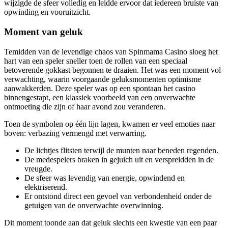
wijzigde de sfeer volledig en leidde ervoor dat iedereen bruiste van
opwinding en vooruitzicht.
Moment van geluk
Temidden van de levendige chaos van Spinmama Casino sloeg het
hart van een speler sneller toen de rollen van een speciaal
betoverende gokkast begonnen te draaien. Het was een moment vol
verwachting, waarin voorgaande geluksmomenten optimisme
aanwakkerden. Deze speler was op een spontaan het casino
binnengestapt, een klassiek voorbeeld van een onverwachte
ontmoeting die zijn of haar avond zou veranderen.
Toen de symbolen op één lijn lagen, kwamen er veel emoties naar
boven: verbazing vermengd met verwarring.
De lichtjes flitsten terwijl de munten naar beneden regenden.
De medespelers braken in gejuich uit en verspreidden in de
vreugde.
De sfeer was levendig van energie, opwindend en
elektriserend.
Er ontstond direct een gevoel van verbondenheid onder de
getuigen van de onverwachte overwinning.
Dit moment toonde aan dat geluk slechts een kwestie van een paar