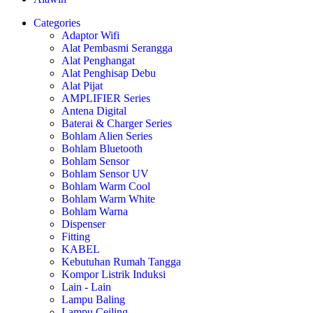
Categories
Adaptor Wifi
Alat Pembasmi Serangga
Alat Penghangat
Alat Penghisap Debu
Alat Pijat
AMPLIFIER Series
Antena Digital
Baterai & Charger Series
Bohlam Alien Series
Bohlam Bluetooth
Bohlam Sensor
Bohlam Sensor UV
Bohlam Warm Cool
Bohlam Warm White
Bohlam Warna
Dispenser
Fitting
KABEL
Kebutuhan Rumah Tangga
Kompor Listrik Induksi
Lain - Lain
Lampu Baling
Lampu Ceiling