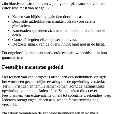
zijn bloedvaten stroomde, terwijl ongeloof plaatsmaakte voor een
euforische feest van het geluk.
Kreten van blijdschap galmden door het casino.
Bezorgde uitdrukkingen maakten plaats voor serene
glimlachen.
Kameraden spoedden zich naar hen toe om het moment te
delen.
Camera’s legden elke blije seconde vast.
De zoete smaak van de overwinning hing nog in de lucht.
Dit ongelooflijke moment markeerde een nieuw hoofdstuk in hun
gamecarrière.
Feestelijke momenten gedeeld
Het feesten van een jackpot is niet alleen een individuele vreugde;
het wordt een gezamenlijke ervaring die de opwinding versterkt.
Terwijl vrienden en familie samenkomen, zorgt de gezamenlijke
opwinding voor een geladen sfeer. Ze bedenken direct over
feestplannen, van extravagante diners tot spontane weekendjes weg.
Iedereen brengt eigen ideeën aan, wat de feeststemming nog
versterkt.
Na afloop veranderen de gedeelde herinneringen in kostbare