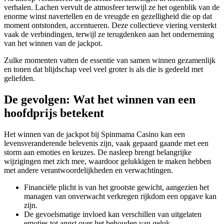
verhalen. Lachen vervult de atmosfeer terwijl ze het ogenblik van de
enorme winst navertellen en de vreugde en gezelligheid die op dat
moment ontstonden, accentueren. Deze collectieve viering versterkt
vaak de verbindingen, terwijl ze terugdenken aan het onderneming
van het winnen van de jackpot.
Zulke momenten vatten de essentie van samen winnen gezamenlijk
en tonen dat blijdschap veel veel groter is als die is gedeeld met
geliefden.
De gevolgen: Wat het winnen van een
hoofdprijs betekent
Het winnen van de jackpot bij Spinmama Casino kan een
levensveranderende belevenis zijn, vaak gepaard gaande met een
storm aan emoties en keuzes. De nasleep brengt belangrijke
wijzigingen met zich mee, waardoor gelukkigen te maken hebben
met andere verantwoordelijkheden en verwachtingen.
Financiële plicht is van het grootste gewicht, aangezien het
managen van onverwacht verkregen rijkdom een opgave kan
zijn.
De gevoelsmatige invloed kan verschillen van uitgelaten
emoties tot angst over het behouden van geluk.