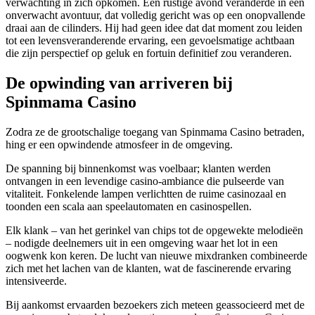
verwachting in zich opkomen. Een rustige avond veranderde in een
onverwacht avontuur, dat volledig gericht was op een onopvallende
draai aan de cilinders. Hij had geen idee dat dat moment zou leiden
tot een levensveranderende ervaring, een gevoelsmatige achtbaan
die zijn perspectief op geluk en fortuin definitief zou veranderen.
De opwinding van arriveren bij
Spinmama Casino
Zodra ze de grootschalige toegang van Spinmama Casino betraden,
hing er een opwindende atmosfeer in de omgeving.
De spanning bij binnenkomst was voelbaar; klanten werden
ontvangen in een levendige casino-ambiance die pulseerde van
vitaliteit. Fonkelende lampen verlichtten de ruime casinozaal en
toonden een scala aan speelautomaten en casinospellen.
Elk klank – van het gerinkel van chips tot de opgewekte melodieën
– nodigde deelnemers uit in een omgeving waar het lot in een
oogwenk kon keren. De lucht van nieuwe mixdranken combineerde
zich met het lachen van de klanten, wat de fascinerende ervaring
intensiveerde.
Bij aankomst ervaarden bezoekers zich meteen geassocieerd met de