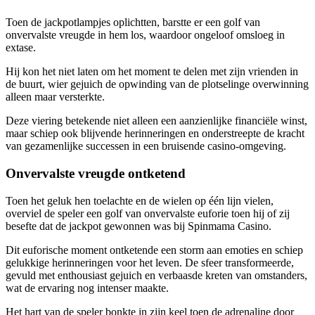
Toen de jackpotlampjes oplichtten, barstte er een golf van
onvervalste vreugde in hem los, waardoor ongeloof omsloeg in
extase.
Hij kon het niet laten om het moment te delen met zijn vrienden in
de buurt, wier gejuich de opwinding van de plotselinge overwinning
alleen maar versterkte.
Deze viering betekende niet alleen een aanzienlijke financiële winst,
maar schiep ook blijvende herinneringen en onderstreepte de kracht
van gezamenlijke successen in een bruisende casino-omgeving.
Onvervalste vreugde ontketend
Toen het geluk hen toelachte en de wielen op één lijn vielen,
overviel de speler een golf van onvervalste euforie toen hij of zij
besefte dat de jackpot gewonnen was bij Spinmama Casino.
Dit euforische moment ontketende een storm aan emoties en schiep
gelukkige herinneringen voor het leven. De sfeer transformeerde,
gevuld met enthousiast gejuich en verbaasde kreten van omstanders,
wat de ervaring nog intenser maakte.
Het hart van de speler bonkte in zijn keel toen de adrenaline door