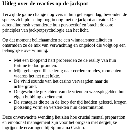
Uitleg over de reacties op de jackpot
Terwijl de game change nog vers in hun geheugen lag, bevonden de
spelers zich plotseling oog in oog met de jackpot activator. De
adrenaline rush veranderde hun perspectief en bracht de core
principles van jackpotpsychologie aan het licht.
Op dat moment belichaamden ze een winnaarsmentaliteit en
omarmden ze de mix van verwachting en ongeloof die volgt op een
belangrijke overwinning.
Met een kloppend hart probeerden ze de reality van hun
fortune te doorgronden.
Mijn geheugen flitste terug naar eerdere rondes, momenten
waarop het net niet lukte.
De vivid sounds van het casino vervaagden naar de
achtergrond.
De geschokte gezichten van de vrienden weerspiegelden hun
eigen bubbling excitement.
De strategies die ze in de loop der tijd hadden geleerd, kregen
plotseling vorm en versterkten hun determination.
Deze onverwachte wending liet zien hoe crucial mental preparation
en emotional management zijn voor het omgaan met dergelijke
ingrijpende ervaringen bij Spinmama Casino.