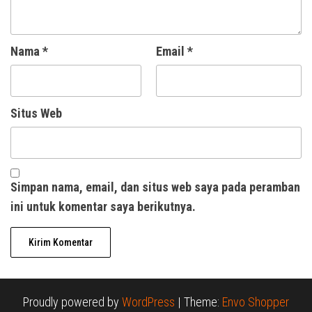
Nama
*
Email
*
Situs Web
Simpan nama, email, dan situs web saya pada peramban
ini untuk komentar saya berikutnya.
Proudly powered by
WordPress
|
Theme:
Envo Shopper