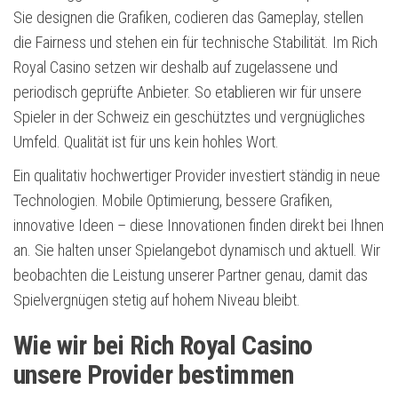
Sie designen die Grafiken, codieren das Gameplay, stellen
die Fairness und stehen ein für technische Stabilität. Im Rich
Royal Casino setzen wir deshalb auf zugelassene und
periodisch geprüfte Anbieter. So etablieren wir für unsere
Spieler in der Schweiz ein geschütztes und vergnügliches
Umfeld. Qualität ist für uns kein hohles Wort.
Ein qualitativ hochwertiger Provider investiert ständig in neue
Technologien. Mobile Optimierung, bessere Grafiken,
innovative Ideen – diese Innovationen finden direkt bei Ihnen
an. Sie halten unser Spielangebot dynamisch und aktuell. Wir
beobachten die Leistung unserer Partner genau, damit das
Spielvergnügen stetig auf hohem Niveau bleibt.
Wie wir bei Rich Royal Casino
unsere Provider bestimmen