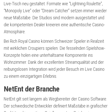
Live-Tisch neu gestaltet. Formate wie “Lightning Roulette”,
“Monopoly Live” oder “Dream Catcher” setzen immer wieder
neue Maßstäbe. Die Studios sind modern ausgestattet und
die kompetenten Dealer kreieren eine authentische Casino-
Atmosphäre.
Bei Rich Royal Casino können Schweizer Spieler in Realzeit
mit wirklichen Croupiers spielen. Die fesselnden Spielshow-
Konzepte holen eine unterhaltsame Komponente ins
Wohnzimmer. Dank der exzellenten Streamqualität und der
reibungslosen Integration wird jeder Besuch im Live Casino
zu einem einzigartigen Erlebnis.
NetEnt der Branche
NetEnt gilt seit langem als Wegbereiter der Casino Software.
Der schwedische Entwickler definiert Maßstäbe in grafischer