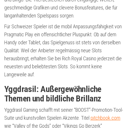
geschmeidige Grafiken und clevere Bonusfeatures, die für
langanhaltenden Spielspass sorgen.
Für Schweizer Spieler ist die mobil Anpassungsfähigkeit von
Pragmatic Play ein offensichtlicher Pluspunkt. Ob auf dem
Handy oder Tablet, das Spielgenuss ist stets von derselben
Qualität. Weil der Anbieter regelmässig neue Slots
herausbringt, erhalten Sie bei Rich Royal Casino jederzeit die
neuesten und beliebtesten Slots. So kommt keine
Langeweile auf.
Yggdrasil: Außergewöhnliche
Themen und bildliche Brillanz
Yggdrasil Gaming schafft mit seiner “BOOST”-Promotion-Tool-
Suite und kunstvollen Spielen Akzente. Titel
pitchbook.com
wie “Valley of the Gods” oder “Vikings Go Berzerk”