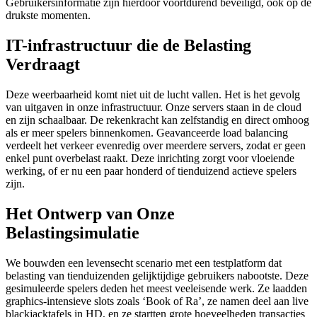
Gebruikersinformatie zijn hierdoor voortdurend beveiligd, ook op de
drukste momenten.
IT-infrastructuur die de Belasting
Verdraagt
Deze weerbaarheid komt niet uit de lucht vallen. Het is het gevolg
van uitgaven in onze infrastructuur. Onze servers staan in de cloud
en zijn schaalbaar. De rekenkracht kan zelfstandig en direct omhoog
als er meer spelers binnenkomen. Geavanceerde load balancing
verdeelt het verkeer evenredig over meerdere servers, zodat er geen
enkel punt overbelast raakt. Deze inrichting zorgt voor vloeiende
werking, of er nu een paar honderd of tienduizend actieve spelers
zijn.
Het Ontwerp van Onze
Belastingsimulatie
We bouwden een levensecht scenario met een testplatform dat
belasting van tienduizenden gelijktijdige gebruikers nabootste. Deze
gesimuleerde spelers deden het meest veeleisende werk. Ze laadden
graphics-intensieve slots zoals ‘Book of Ra’, ze namen deel aan live
blackjacktafels in HD, en ze startten grote hoeveelheden transacties