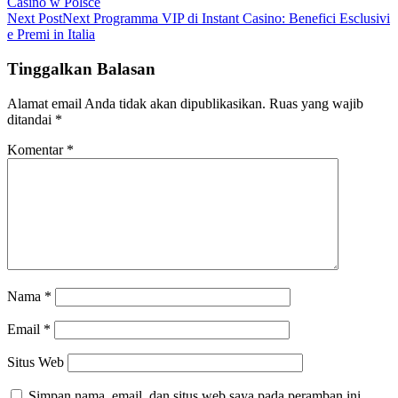
Casino w Polsce
Next Post
Next
Programma VIP di Instant Casino: Benefici Esclusivi
e Premi in Italia
Tinggalkan Balasan
Alamat email Anda tidak akan dipublikasikan.
Ruas yang wajib
ditandai
*
Komentar
*
Nama
*
Email
*
Situs Web
Simpan nama, email, dan situs web saya pada peramban ini