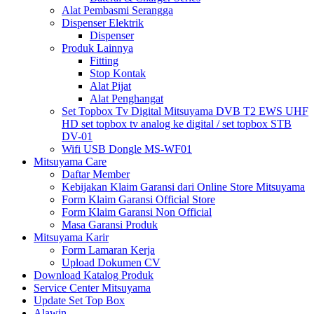
Alat Pembasmi Serangga
Dispenser Elektrik
Dispenser
Produk Lainnya
Fitting
Stop Kontak
Alat Pijat
Alat Penghangat
Set Topbox Tv Digital Mitsuyama DVB T2 EWS UHF
HD set topbox tv analog ke digital / set topbox STB
DV-01
Wifi USB Dongle MS-WF01
Mitsuyama Care
Daftar Member
Kebijakan Klaim Garansi dari Online Store Mitsuyama
Form Klaim Garansi Official Store
Form Klaim Garansi Non Official
Masa Garansi Produk
Mitsuyama Karir
Form Lamaran Kerja
Upload Dokumen CV
Download Katalog Produk
Service Center Mitsuyama
Update Set Top Box
Alawin