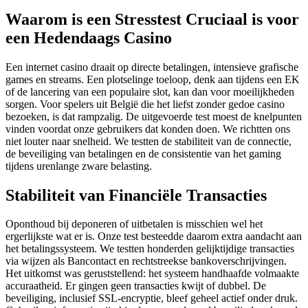
Waarom is een Stresstest Cruciaal is voor
een Hedendaags Casino
Een internet casino draait op directe betalingen, intensieve grafische
games en streams. Een plotselinge toeloop, denk aan tijdens een EK
of de lancering van een populaire slot, kan dan voor moeilijkheden
sorgen. Voor spelers uit België die het liefst zonder gedoe casino
bezoeken, is dat rampzalig. De uitgevoerde test moest de knelpunten
vinden voordat onze gebruikers dat konden doen. We richtten ons
niet louter naar snelheid. We testten de stabiliteit van de connectie,
de beveiliging van betalingen en de consistentie van het gaming
tijdens urenlange zware belasting.
Stabiliteit van Financiële Transacties
Oponthoud bij deponeren of uitbetalen is misschien wel het
ergerlijkste wat er is. Onze test besteedde daarom extra aandacht aan
het betalingssysteem. We testten honderden gelijktijdige transacties
via wijzen als Bancontact en rechtstreekse bankoverschrijvingen.
Het uitkomst was geruststellend: het systeem handhaafde volmaakte
accuraatheid. Er gingen geen transacties kwijt of dubbel. De
beveiliging, inclusief SSL-encryptie, bleef geheel actief onder druk.