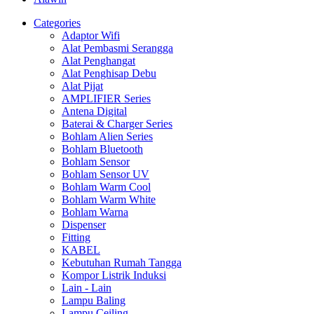
Categories
Adaptor Wifi
Alat Pembasmi Serangga
Alat Penghangat
Alat Penghisap Debu
Alat Pijat
AMPLIFIER Series
Antena Digital
Baterai & Charger Series
Bohlam Alien Series
Bohlam Bluetooth
Bohlam Sensor
Bohlam Sensor UV
Bohlam Warm Cool
Bohlam Warm White
Bohlam Warna
Dispenser
Fitting
KABEL
Kebutuhan Rumah Tangga
Kompor Listrik Induksi
Lain - Lain
Lampu Baling
Lampu Ceiling