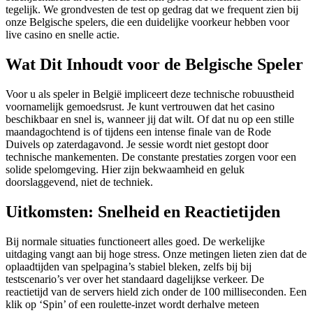
tegelijk. We grondvesten de test op gedrag dat we frequent zien bij
onze Belgische spelers, die een duidelijke voorkeur hebben voor
live casino en snelle actie.
Wat Dit Inhoudt voor de Belgische Speler
Voor u als speler in België impliceert deze technische robuustheid
voornamelijk gemoedsrust. Je kunt vertrouwen dat het casino
beschikbaar en snel is, wanneer jij dat wilt. Of dat nu op een stille
maandagochtend is of tijdens een intense finale van de Rode
Duivels op zaterdagavond. Je sessie wordt niet gestopt door
technische mankementen. De constante prestaties zorgen voor een
solide spelomgeving. Hier zijn bekwaamheid en geluk
doorslaggevend, niet de techniek.
Uitkomsten: Snelheid en Reactietijden
Bij normale situaties functioneert alles goed. De werkelijke
uitdaging vangt aan bij hoge stress. Onze metingen lieten zien dat de
oplaadtijden van spelpagina’s stabiel bleken, zelfs bij bij
testscenario’s ver over het standaard dagelijkse verkeer. De
reactietijd van de servers hield zich onder de 100 milliseconden. Een
klik op ‘Spin’ of een roulette-inzet wordt derhalve meteen