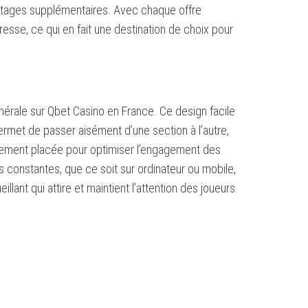
avantages supplémentaires. Avec chaque offre
esse, ce qui en fait une destination de choix pour
énérale sur Qbet Casino en France. Ce design facile
ermet de passer aisément d’une section à l’autre,
iquement placée pour optimiser l’engagement des
ces constantes, que ce soit sur ordinateur ou mobile,
lant qui attire et maintient l’attention des joueurs.