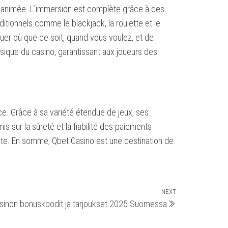
et animée. L’immersion est complète grâce à des
aditionnels comme le blackjack, la roulette et le
ouer où que ce soit, quand vous voulez, et de
assique du casino, garantissant aux joueurs des
ce. Grâce à sa variété étendue de jeux, ses
is sur la sûreté et la fiabilité des paiements
ante. En somme, Qbet Casino est une destination de
NEXT
Next
asinon bonuskoodit ja tarjoukset 2025 Suomessa
Post