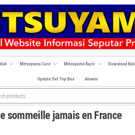
oduk
Mitsuyama Care
Mitsuyama Karir
Download Kat
Update Set Top Box
Alawin
 ne sommeille jamais en France