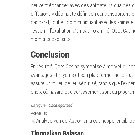
peuvent échanger avec des animateurs qualifiés qu
diffusions vidéo haute définition qui transportent l
baccarat, tout en communiquant avec les animateurs 
ressentir l’exaltation d’un casino animé. Qbet Casi
moments excitants.
Conclusion
En résumé, Qbet Casino symbolise à merveille l’adr
avantages attrayants et son plateforme facile à util
assure un milieu de jeu sécurisé, tandis que l’exp
choix où hasard et divertissement sont au progra
Category
Uncategorized
Navigasi
Previous
PREVIOUS
Analyse van de Astromania casinospellenbibliot
Post
pos
Tinggalkan Balasan