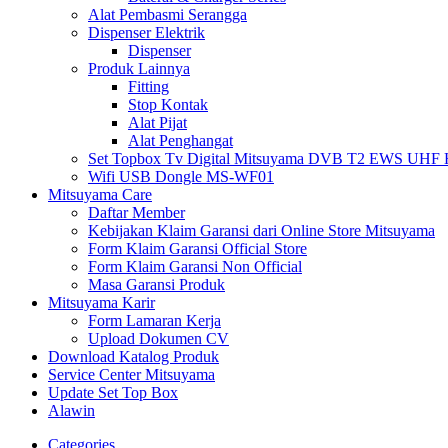
Alat Pembasmi Serangga
Dispenser Elektrik
Dispenser
Produk Lainnya
Fitting
Stop Kontak
Alat Pijat
Alat Penghangat
Set Topbox Tv Digital Mitsuyama DVB T2 EWS UHF HD s
Wifi USB Dongle MS-WF01
Mitsuyama Care
Daftar Member
Kebijakan Klaim Garansi dari Online Store Mitsuyama
Form Klaim Garansi Official Store
Form Klaim Garansi Non Official
Masa Garansi Produk
Mitsuyama Karir
Form Lamaran Kerja
Upload Dokumen CV
Download Katalog Produk
Service Center Mitsuyama
Update Set Top Box
Alawin
Categories