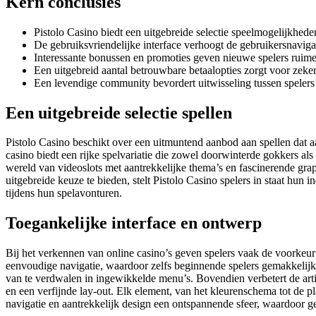
Kern conclusies
Pistolo Casino biedt een uitgebreide selectie speelmogelijkhede
De gebruiksvriendelijke interface verhoogt de gebruikersnaviga
Interessante bonussen en promoties geven nieuwe spelers rui
Een uitgebreid aantal betrouwbare betaalopties zorgt voor zek
Een levendige community bevordert uitwisseling tussen spelers
Een uitgebreide selectie spellen
Pistolo Casino beschikt over een uitmuntend aanbod aan spellen dat aa
casino biedt een rijke spelvariatie die zowel doorwinterde gokkers als
wereld van videoslots met aantrekkelijke thema’s en fascinerende gra
uitgebreide keuze te bieden, stelt Pistolo Casino spelers in staat hun
tijdens hun spelavonturen.
Toegankelijke interface en ontwerp
Bij het verkennen van online casino’s geven spelers vaak de voorkeur
eenvoudige navigatie, waardoor zelfs beginnende spelers gemakkelijk hu
van te verdwalen in ingewikkelde menu’s. Bovendien verbetert de arti
en een verfijnde lay-out. Elk element, van het kleurenschema tot de p
navigatie en aantrekkelijk design een ontspannende sfeer, waardoor g