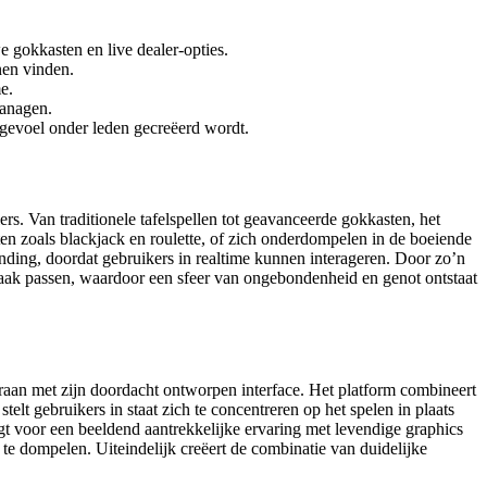
e gokkasten en live dealer-opties.
nen vinden.
e.
managen.
-gevoel onder leden gecreëerd wordt.
rs. Van traditionele tafelspellen tot geavanceerde gokkasten, het
eten zoals blackjack en roulette, of zich onderdompelen in de boeiende
nding, doordat gebruikers in realtime kunnen interageren. Door zo’n
e smaak passen, waardoor een sfeer van ongebondenheid en genot ontstaat
eraan met zijn doordacht ontworpen interface. Het platform combineert
lt gebruikers in staat zich te concentreren op het spelen in plaats
gt voor een beeldend aantrekkelijke ervaring met levendige graphics
 te dompelen. Uiteindelijk creëert de combinatie van duidelijke