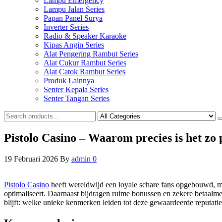
Lampu Emergency
Lampu Jalan Series
Papan Panel Surya
Inverter Series
Radio & Speaker Karaoke
Kipas Angin Series
Alat Pengering Rambut Series
Alat Cukur Rambut Series
Alat Catok Rambut Series
Produk Lainnya
Senter Kepala Series
Senter Tangan Series
Pistolo Casino – Waarom precies is het zo 
19 Februari 2026
By
admin
0
Pistolo Casino
heeft wereldwijd een loyale schare fans opgebouwd, met
optimaliseert. Daarnaast bijdragen ruime bonussen en zekere betaalmet
blijft: welke unieke kenmerken leiden tot deze gewaardeerde reputatie