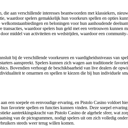
n, die aan verschillende interesses beantwoorden met klassiekers, nieuw
tie, waardoor spelers gemakkelijk hun voorkeurs spellen en opties kun
me welkomstaanbiedingen en beloningen voor hun aanhoudende deelnam
ere transacties, waardoor spelers hun geld met een vertrouwen kunnen 
 door middel van activiteiten en wedstrijden, waardoor een community
nsluit bij de verschillende voorkeuren en vaardigheidsniveaus van spele
 starters aanspreekt. Spelers kunnen zich wagen aan traditionele favori
phics. Bovendien verhoogt de beschikbaarheid van live dealers de opwi
 individualiteit te omarmen en spellen te kiezen die bij hun individuel
 aan een soepele en eenvoudige ervaring, en Pistolo Casino voldoet hi
n favoriete spellen en functies kunnen vinden. Deze soepel ervaring ste
stieke aantrekkingskracht van Pistolo Casino de algehele sfeer, wat zor
laatsing van de pictogrammen, nodigt spelers uit om zich volledig onder
ebruikers steeds weer terug willen komen.