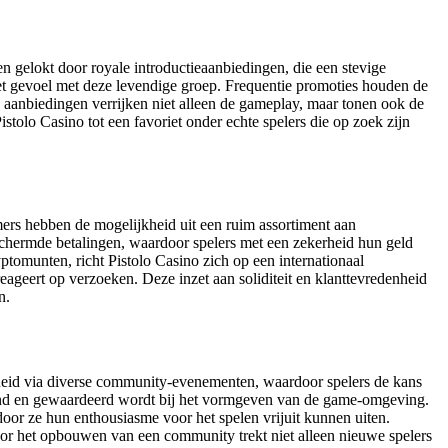
en gelokt door royale introductieaanbiedingen, die een stevige
t gevoel met deze levendige groep. Frequentie promoties houden de
 aanbiedingen verrijken niet alleen de gameplay, maar tonen ook de
tolo Casino tot een favoriet onder echte spelers die op zoek zijn
ers hebben de mogelijkheid uit een ruim assortiment aan
eschermde betalingen, waardoor spelers met een zekerheid hun geld
ptomunten, richt Pistolo Casino zich op een internationaal
reageert op verzoeken. Deze inzet aan soliditeit en klanttevredenheid
n.
enheid via diverse community-evenementen, waardoor spelers de kans
erkend en gewaardeerd wordt bij het vormgeven van de game-omgeving.
oor ze hun enthousiasme voor het spelen vrijuit kunnen uiten.
voor het opbouwen van een community trekt niet alleen nieuwe spelers