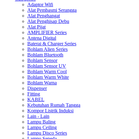
Adaptor Wifi
Alat Pembasmi Serangga
Alat Penghangat
Alat Penghisap Debu
Alat Pijat
AMPLIFIER Series
Antena Digital
Baterai & Charger Series
Bohlam Alien Series
Bohlam Bluetooth
Bohlam Sensor
Bohlam Sensor UV
Bohlam Warm Cool
Bohlam Warm White
Bohlam Warna
Dispenser
Fitting
KABEL
Kebutuhan Rumah Tangga
Kompor Listrik Induksi
Lain - Lain
Lampu Baling
Lampu Ceiling
Lampu Disco Series
Lampu Sepeda