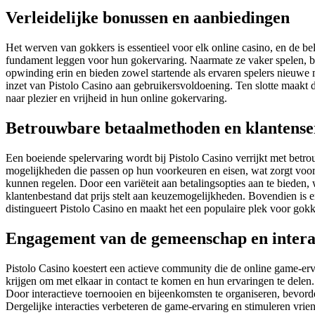
Verleidelijke bonussen en aanbiedingen
Het werven van gokkers is essentieel voor elk online casino, en de be
fundament leggen voor hun gokervaring. Naarmate ze vaker spelen, b
opwinding erin en bieden zowel startende als ervaren spelers nieuwe 
inzet van Pistolo Casino aan gebruikersvoldoening. Ten slotte maakt 
naar plezier en vrijheid in hun online gokervaring.
Betrouwbare betaalmethoden en klantense
Een boeiende spelervaring wordt bij Pistolo Casino verrijkt met bet
mogelijkheden die passen op hun voorkeuren en eisen, wat zorgt voor 
kunnen regelen. Door een variëteit aan betalingsopties aan te bieden,
klantenbestand dat prijs stelt aan keuzemogelijkheden. Bovendien is er
distingueert Pistolo Casino en maakt het een populaire plek voor gokke
Engagement van de gemeenschap en interac
Pistolo Casino koestert een actieve community die de online game-er
krijgen om met elkaar in contact te komen en hun ervaringen te dele
Door interactieve toernooien en bijeenkomsten te organiseren, bevord
Dergelijke interacties verbeteren de game-ervaring en stimuleren vri