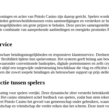
loningen en acties van Pistolo Casino zijn daarop gericht. Spelers word
ieden getrouwheidsbonussen extra aanmoedigingen en versterken ze he
mogelijkheden om grote prijzen te behalen. Deze precies samengestelde
de combinatie van aansprekende aanbiedingen en energieke promoties Pis
rvice
rouwbare betalingsmogelijkheden en responsieve klantenservice. Deelnem
flexibiliteit tijdens hun spelavontuur. Het systeem geeft belang aan b
 waaronder conventionele bankopties, digitale portemonnees en zelfs cry
 altijd een toegewijde ondersteuning beschikbaar die vlug en efficiënt 
rs die zowel soepele betalingen als betrouwbare support op prijs stelle
tie tussen spelers
varing voor spelers verrijkt. Deze dynamische sfeer versterkt betrokk
n. Het casino stimuleert actief feedback van spelers, zodat hun stem 
ert Pistolo Casino het gevoel van gemeenschap onder gebruikers, waard
endschap en vriendschap die verder reiken dan het scherm. Deze inzet 