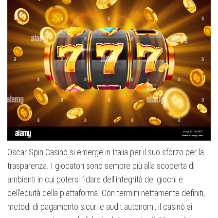
Oscar Spin Casino si emerge in Italia per il suo sforzo per la
trasparenza. I giocatori sono sempre più alla scoperta di
ambienti in cui potersi fidare dell’integrità dei giochi e
dell’equità della piattaforma. Con termini nettamente definiti,
metodi di pagamento sicuri e audit autonomi, il casinò si