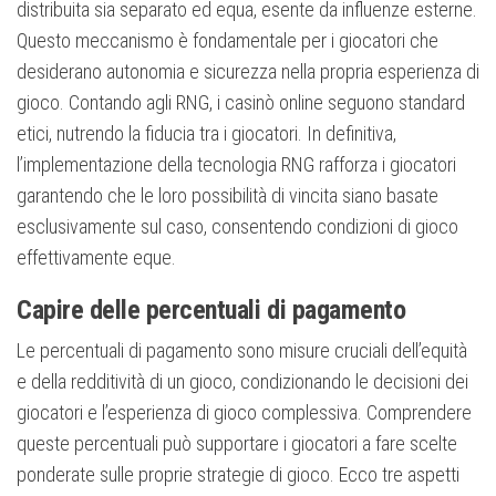
distribuita sia separato ed equa, esente da influenze esterne.
Questo meccanismo è fondamentale per i giocatori che
desiderano autonomia e sicurezza nella propria esperienza di
gioco. Contando agli RNG, i casinò online seguono standard
etici, nutrendo la fiducia tra i giocatori. In definitiva,
l’implementazione della tecnologia RNG rafforza i giocatori
garantendo che le loro possibilità di vincita siano basate
esclusivamente sul caso, consentendo condizioni di gioco
effettivamente eque.
Capire delle percentuali di pagamento
Le percentuali di pagamento sono misure cruciali dell’equità
e della redditività di un gioco, condizionando le decisioni dei
giocatori e l’esperienza di gioco complessiva. Comprendere
queste percentuali può supportare i giocatori a fare scelte
ponderate sulle proprie strategie di gioco. Ecco tre aspetti