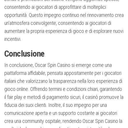
consentendo ai giocatori di approfittare di molteplici
opportunità. Questo impegno continuo nel rinnovamento crea
un’atmosfera coinvolgente, consentendo ai giocatori di
aumentare la propria esperienza di gioco e di esplorare nuovi
incentivi.
Conclusione
In conclusione, Oscar Spin Casino si emerge come una
piattaforma affidabile, pensata appositamente per i giocatori
italiani che valorizzano la trasparenza nella loro esperienza di
gioco online. Offrendo termini e condizioni chiari, garantendo
il fair play e metodi di pagamento sicuri, il casinò promuove la
fiducia dei suoi clienti. Inoltre, il suo impegno per una
comunicazione aperta e un supporto costante ai giocatori
crea una community ospitale, rendendo Oscar Spin Casino la