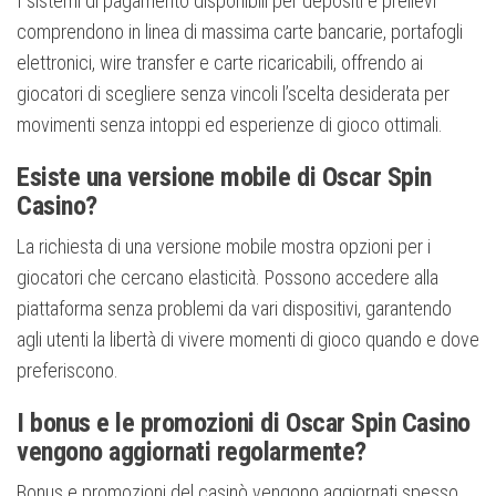
I sistemi di pagamento disponibili per depositi e prelievi
comprendono in linea di massima carte bancarie, portafogli
elettronici, wire transfer e carte ricaricabili, offrendo ai
giocatori di scegliere senza vincoli l’scelta desiderata per
movimenti senza intoppi ed esperienze di gioco ottimali.
Esiste una versione mobile di Oscar Spin
Casino?
La richiesta di una versione mobile mostra opzioni per i
giocatori che cercano elasticità. Possono accedere alla
piattaforma senza problemi da vari dispositivi, garantendo
agli utenti la libertà di vivere momenti di gioco quando e dove
preferiscono.
I bonus e le promozioni di Oscar Spin Casino
vengono aggiornati regolarmente?
Bonus e promozioni del casinò vengono aggiornati spesso,