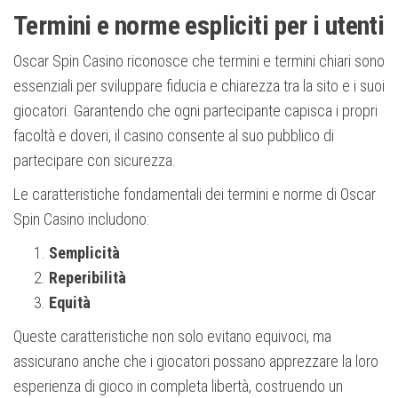
Termini e norme espliciti per i utenti
Oscar Spin Casino riconosce che termini e termini chiari sono
essenziali per sviluppare fiducia e chiarezza tra la sito e i suoi
giocatori. Garantendo che ogni partecipante capisca i propri
facoltà e doveri, il casino consente al suo pubblico di
partecipare con sicurezza.
Le caratteristiche fondamentali dei termini e norme di Oscar
Spin Casino includono:
Semplicità
Reperibilità
Equità
Queste caratteristiche non solo evitano equivoci, ma
assicurano anche che i giocatori possano apprezzare la loro
esperienza di gioco in completa libertà, costruendo un