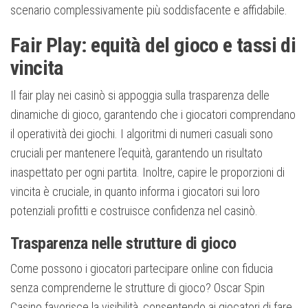
scenario complessivamente più soddisfacente e affidabile.
Fair Play: equità del gioco e tassi di
vincita
Il fair play nei casinò si appoggia sulla trasparenza delle
dinamiche di gioco, garantendo che i giocatori comprendano
il operatività dei giochi. I algoritmi di numeri casuali sono
cruciali per mantenere l’equità, garantendo un risultato
inaspettato per ogni partita. Inoltre, capire le proporzioni di
vincita è cruciale, in quanto informa i giocatori sui loro
potenziali profitti e costruisce confidenza nel casinò.
Trasparenza nelle strutture di gioco
Come possono i giocatori partecipare online con fiducia
senza comprenderne le strutture di gioco? Oscar Spin
Casino favorisce la visibilità, consentendo ai giocatori di fare