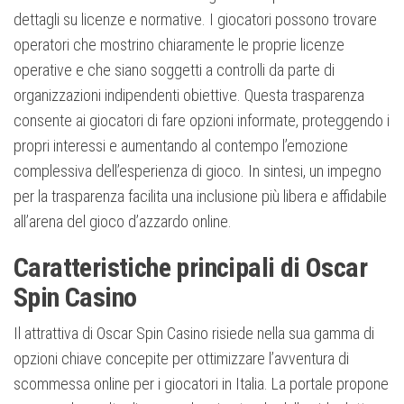
dettagli su licenze e normative. I giocatori possono trovare
operatori che mostrino chiaramente le proprie licenze
operative e che siano soggetti a controlli da parte di
organizzazioni indipendenti obiettive. Questa trasparenza
consente ai giocatori di fare opzioni informate, proteggendo i
propri interessi e aumentando al contempo l’emozione
complessiva dell’esperienza di gioco. In sintesi, un impegno
per la trasparenza facilita una inclusione più libera e affidabile
all’arena del gioco d’azzardo online.
Caratteristiche principali di Oscar
Spin Casino
Il attrattiva di Oscar Spin Casino risiede nella sua gamma di
opzioni chiave concepite per ottimizzare l’avventura di
scommessa online per i giocatori in Italia. La portale propone