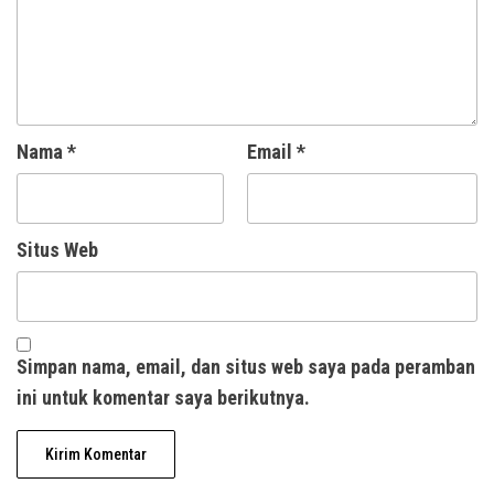
Nama
*
Email
*
Situs Web
Simpan nama, email, dan situs web saya pada peramban
ini untuk komentar saya berikutnya.