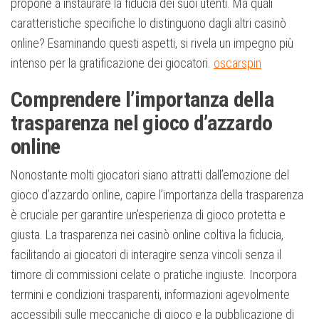
propone a instaurare la fiducia dei suoi utenti. Ma quali
caratteristiche specifiche lo distinguono dagli altri casinò
online? Esaminando questi aspetti, si rivela un impegno più
intenso per la gratificazione dei giocatori.
oscarspin
Comprendere l’importanza della
trasparenza nel gioco d’azzardo
online
Nonostante molti giocatori siano attratti dall’emozione del
gioco d’azzardo online, capire l’importanza della trasparenza
è cruciale per garantire un’esperienza di gioco protetta e
giusta. La trasparenza nei casinò online coltiva la fiducia,
facilitando ai giocatori di interagire senza vincoli senza il
timore di commissioni celate o pratiche ingiuste. Incorpora
termini e condizioni trasparenti, informazioni agevolmente
accessibili sulle meccaniche di gioco e la pubblicazione di