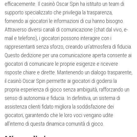
efficacemente. Il casinò Oscar Spin ha istituito un team di
supporto specializzato che privilegia la trasparenza,
fornendo ai giocatori le informazioni di cui hanno bisogno.
Attraverso diversi canali di comunicazione (chat dal vivo, e-
mail e telefono), i giocatori possono interagire con i
rappresentanti senza sforzo, creando un’atmosfera di fiducia.
Questo dedizione per una comunicazione aperta consente ai
giocatori di comunicare le proprie esigenze e ricevere
risposte chiare e dirette. Mantenendo un dialogo trasparente,
il casinò Oscar Spin permette ai giocatori di godersi la
propria esperienza di gioco senza ambiguità, rafforzando un
senso di autonomia e fiducia. In definitiva, un sistema di
assistenza clienti fidato migliora la soddisfazione dei
giocatori, garantendo che le loro voci vengano udite
all’interno di questa dinamica comunità di gioco.