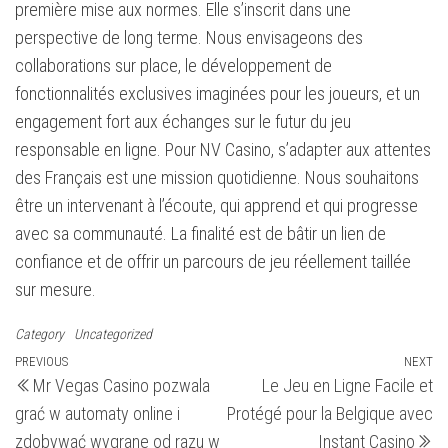
première mise aux normes. Elle s’inscrit dans une
perspective de long terme. Nous envisageons des
collaborations sur place, le développement de
fonctionnalités exclusives imaginées pour les joueurs, et un
engagement fort aux échanges sur le futur du jeu
responsable en ligne. Pour NV Casino, s’adapter aux attentes
des Français est une mission quotidienne. Nous souhaitons
être un intervenant à l’écoute, qui apprend et qui progresse
avec sa communauté. La finalité est de bâtir un lien de
confiance et de offrir un parcours de jeu réellement taillée
sur mesure.
Category
Uncategorized
Navigasi
Previous
PREVIOUS
NEXT
N
Mr Vegas Casino pozwala
Le Jeu en Ligne Facile et
Post
Po
pos
grać w automaty online i
Protégé pour la Belgique avec
zdobywać wygrane od razu w
Instant Casino