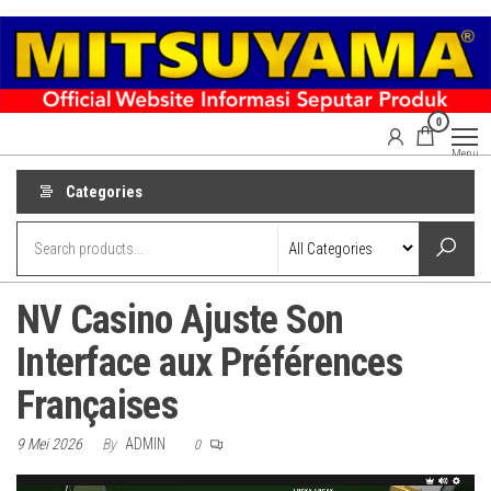
Skip
to
the
content
0
Menu
Categories
NV Casino Ajuste Son
Interface aux Préférences
Françaises
9 Mei 2026
By
ADMIN
0