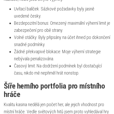
Uvítací balíček: Sázkové požadavky byly jasně
uvedené česky.
Bezdepozitní bonus: Omezený maximální výherní limit je
zabezpečení pro obě strany.
Volné otáčky: Byly připsány na účet ihned po dokončení
snadné podmínky.
Žádné překvapivé blokace: Moje výherní strategie
nebývala penalizována.
Časový limit: Na dodržení podmínek byl dostačující
času, nikdo mě nepřiměl hrát nonstop.
Šíře herního portfolia pro místního
hráče
Kvalitu kasina nedělá jen počet her, ale jejich vhodnost pro
místní hráče. Vedle světových hitů jsem proto vyhledával hry