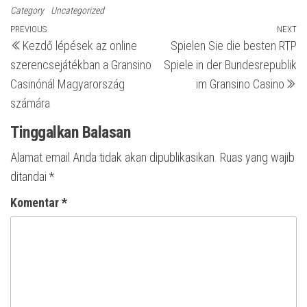
Category
Uncategorized
Navigasi
Previous
PREVIOUS
NEXT
N
Kezdő lépések az online
Spielen Sie die besten RTP
Post
Po
pos
szerencsejátékban a Gransino
Spiele in der Bundesrepublik
Casinónál Magyarország
im Gransino Casino
számára
Tinggalkan Balasan
Alamat email Anda tidak akan dipublikasikan.
Ruas yang wajib
ditandai
*
Komentar
*