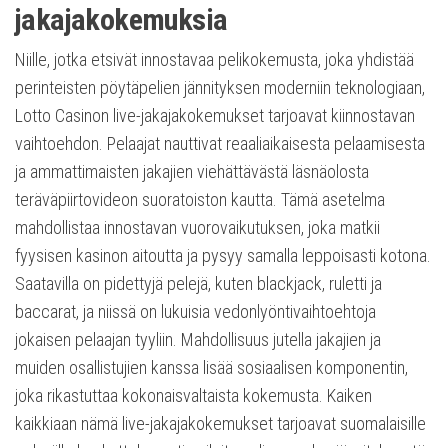
jakajakokemuksia
Niille, jotka etsivät innostavaa pelikokemusta, joka yhdistää
perinteisten pöytäpelien jännityksen moderniin teknologiaan,
Lotto Casinon live-jakajakokemukset tarjoavat kiinnostavan
vaihtoehdon. Pelaajat nauttivat reaaliaikaisesta pelaamisesta
ja ammattimaisten jakajien viehättävästä läsnäolosta
teräväpiirtovideon suoratoiston kautta. Tämä asetelma
mahdollistaa innostavan vuorovaikutuksen, joka matkii
fyysisen kasinon aitoutta ja pysyy samalla leppoisasti kotona.
Saatavilla on pidettyjä pelejä, kuten blackjack, ruletti ja
baccarat, ja niissä on lukuisia vedonlyöntivaihtoehtoja
jokaisen pelaajan tyyliin. Mahdollisuus jutella jakajien ja
muiden osallistujien kanssa lisää sosiaalisen komponentin,
joka rikastuttaa kokonaisvaltaista kokemusta. Kaiken
kaikkiaan nämä live-jakajakokemukset tarjoavat suomalaisille