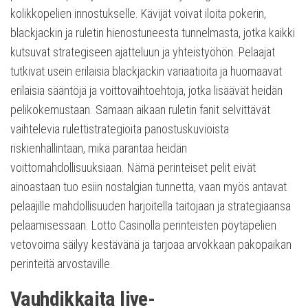
kolikkopelien innostukselle. Kävijät voivat iloita pokerin,
blackjackin ja ruletin hienostuneesta tunnelmasta, jotka kaikki
kutsuvat strategiseen ajatteluun ja yhteistyöhön. Pelaajat
tutkivat usein erilaisia blackjackin variaatioita ja huomaavat
erilaisia sääntöjä ja voittovaihtoehtoja, jotka lisäävät heidän
pelikokemustaan. Samaan aikaan ruletin fanit selvittävät
vaihtelevia rulettistrategioita panostuskuvioista
riskienhallintaan, mikä parantaa heidän
voittomahdollisuuksiaan. Nämä perinteiset pelit eivät
ainoastaan tuo esiin nostalgian tunnetta, vaan myös antavat
pelaajille mahdollisuuden harjoitella taitojaan ja strategiaansa
pelaamisessaan. Lotto Casinolla perinteisten pöytäpelien
vetovoima säilyy kestävänä ja tarjoaa arvokkaan pakopaikan
perinteitä arvostaville.
Vauhdikkaita live-