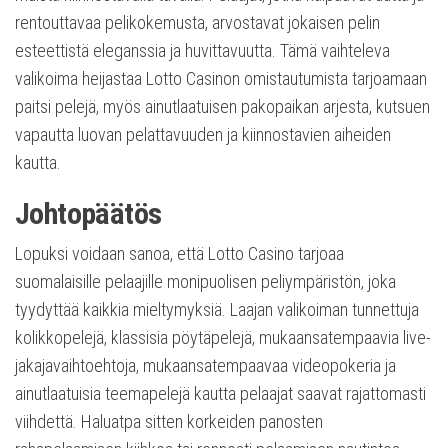
rentouttavaa pelikokemusta, arvostavat jokaisen pelin
esteettistä eleganssia ja huvittavuutta. Tämä vaihteleva
valikoima heijastaa Lotto Casinon omistautumista tarjoamaan
paitsi pelejä, myös ainutlaatuisen pakopaikan arjesta, kutsuen
vapautta luovan pelattavuuden ja kiinnostavien aiheiden
kautta.
Johtopäätös
Lopuksi voidaan sanoa, että Lotto Casino tarjoaa
suomalaisille pelaajille monipuolisen peliympäristön, joka
tyydyttää kaikkia mieltymyksiä. Laajan valikoiman tunnettuja
kolikkopelejä, klassisia pöytäpelejä, mukaansatempaavia live-
jakajavaihtoehtoja, mukaansatempaavaa videopokeria ja
ainutlaatuisia teemapelejä kautta pelaajat saavat rajattomasti
viihdettä. Haluatpa sitten korkeiden panosten