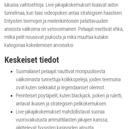
lukuisia vaihtoehtoja. Live-jakajakokemukset lisäävät aidon
tunnelmaa, kun taas videopokeri antaa strategisen haasteen.
Erityisten teemojen ja mielenkiintoisen pelattavuuden
ansiosta valikoima on vetovoimainen. Pelaajat miettivät ehkä,
mitkä pelit nousevat joukosta ja mikä muuttaa kutakin
kategoriaa kokeilemisen arvoiseksi.
Keskeiset tiedot
Suomalaiset pelaajat nauttivat monipuolisesta
valikoimasta tunnettuja kolikkopelejä, joiden teemoina
ovat kuten seikkailut ja legendaariset olennot.
Perinteiset pöytäpelit, kuten blackjack, pokeri ja ruletti,
antavat ikuisen ja strategisen pelikokemuksen.
Live-jakajakokemukset mahdollistavat suoraa
vuorovaikutusta ammattilaisten jakajien kanssa,
jäljittelevät fyysisten kasinoiden aitoutta.