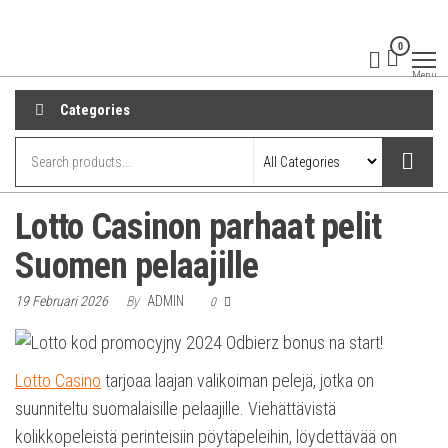
Skip
to
0
the
Menu
content
Categories
Lotto Casinon parhaat pelit
Suomen pelaajille
19 Februari 2026
By
ADMIN
0
Lotto Casino
tarjoaa laajan valikoiman pelejä, jotka on
suunniteltu suomalaisille pelaajille. Viehättävistä
kolikkopeleistä perinteisiin pöytäpeleihin, löydettävää on