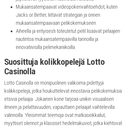
Mukaansatempaavat videopokerivaihtoehdot, kuten
Jacks or Better, liittävät strategian ja onnen
mukaansatempaavaan pelikokemukseen.
Aiheella ja erityisesti toteutetut pelit lisäävät pelaajien
nautintoa mukaansatempaavilla tarinoilla ja
innovatiivisilla pelimekaniikoilla.
Suosittuja kolikkopelejä Lotto
Casinolla
Lotto Casinolla on monipuolinen valikoima pidettyjä
kolikkopelejä, jotka houkuttelevat innostavia pelikokemuksia
etsiviä pelaajia. Jokainen kone tarjoaa uniikin visuaalisen
ilmeen ja pelattavuuden, vapauttaen pelaajat vaihtelevilla
valinnoilla. Yleisimmät teemoja ovat matkaseikkailut,
myyttiset olennot ja klassiset hedelmäkuviot, jotka kiehtovat