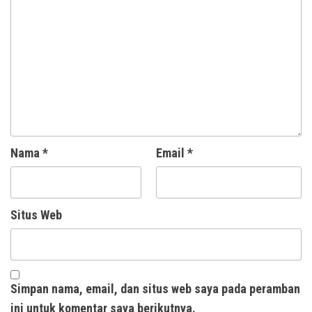
Nama
*
Email
*
Situs Web
Simpan nama, email, dan situs web saya pada peramban
ini untuk komentar saya berikutnya.