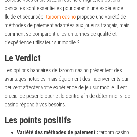
bancaires sont essentielles pour garantir une expérience
fluide et sécurisée.
taroom casino
propose une variété de
méthodes de paiement adaptées aux joueurs français, mais
comment se comparent-elles en termes de qualité et
d’expérience utilisateur sur mobile ?
Le Verdict
Les options bancaires de taroom casino présentent des
avantages notables, mais également des inconvénients qui
peuvent affecter votre expérience de jeu sur mobile. Il est
crucial de peser le pour et le contre afin de déterminer si ce
casino répond à vos besoins.
Les points positifs
Variété des méthodes de paiement :
taroom casino