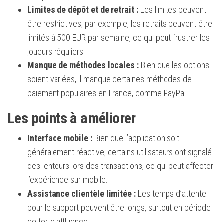
Limites de dépôt et de retrait :
Les limites peuvent
être restrictives; par exemple, les retraits peuvent être
limités à 500 EUR par semaine, ce qui peut frustrer les
joueurs réguliers.
Manque de méthodes locales :
Bien que les options
soient variées, il manque certaines méthodes de
paiement populaires en France, comme PayPal.
Les points à améliorer
Interface mobile :
Bien que l’application soit
généralement réactive, certains utilisateurs ont signalé
des lenteurs lors des transactions, ce qui peut affecter
l’expérience sur mobile.
Assistance clientèle limitée :
Les temps d’attente
pour le support peuvent être longs, surtout en période
de forte affluence.