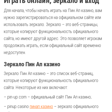
Играть онлайн, зеркало и вход
Для начала, чтобы начать играть на Пин Ап казино, вам
нужно зарегистрироваться на официальном сайте или
использовать зеркало. Зеркало – это веб-страницы,
которые копируют функциональность официального
сайта, но имеют другой адрес. Это позволяет игрокам
продолжать играть, если официальный сайт временно
недоступен.
Зеркало Пин Ап казино
Зеркало Пин Ап казино – это список веб-страниц,
которые копируют функциональность официального
сайта. Некоторые из них включают:
– pin-up.com – официальный сайт Пин Ап казино;
– pinup.casino
пинап казино
– зеркало официального