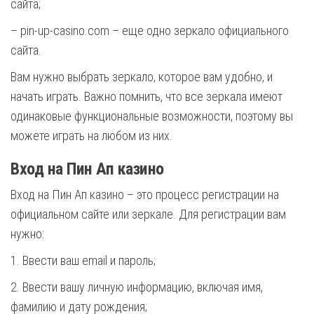
сайта;
– pin-up-casino.com – еще одно зеркало официального
сайта.
Вам нужно выбрать зеркало, которое вам удобно, и
начать играть. Важно помнить, что все зеркала имеют
одинаковые функциональные возможности, поэтому вы
можете играть на любом из них.
Вход на Пин Ап казино
Вход на Пин Ап казино – это процесс регистрации на
официальном сайте или зеркале. Для регистрации вам
нужно:
1. Ввести ваш email и пароль;
2. Ввести вашу личную информацию, включая имя,
фамилию и дату рождения;