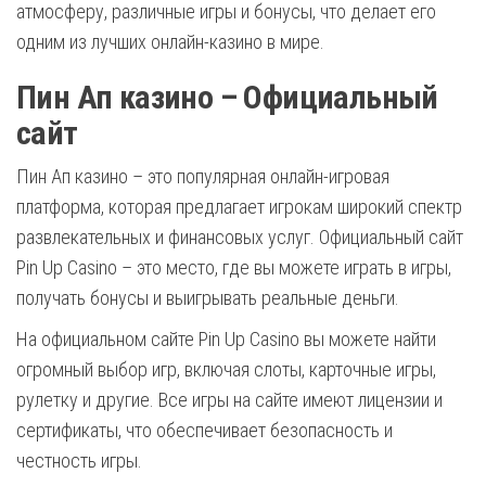
атмосферу, различные игры и бонусы, что делает его
одним из лучших онлайн-казино в мире.
Пин Ап казино – Официальный
сайт
Пин Ап казино – это популярная онлайн-игровая
платформа, которая предлагает игрокам широкий спектр
развлекательных и финансовых услуг. Официальный сайт
Pin Up Casino – это место, где вы можете играть в игры,
получать бонусы и выигрывать реальные деньги.
На официальном сайте Pin Up Casino вы можете найти
огромный выбор игр, включая слоты, карточные игры,
рулетку и другие. Все игры на сайте имеют лицензии и
сертификаты, что обеспечивает безопасность и
честность игры.