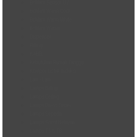
Bohlam Sensor UV
Bohlam Warm Cool
Bohlam Warm White
Bohlam Warna
Dispenser
Fitting
KABEL
Kebutuhan Rumah Tangga
Kompor Listrik Induksi
Lain - Lain
Lampu Baling
Lampu Ceiling
Lampu Disco Series
Lampu Sepeda
Lampu Sorot Nelayan
Lampu T5 & T8