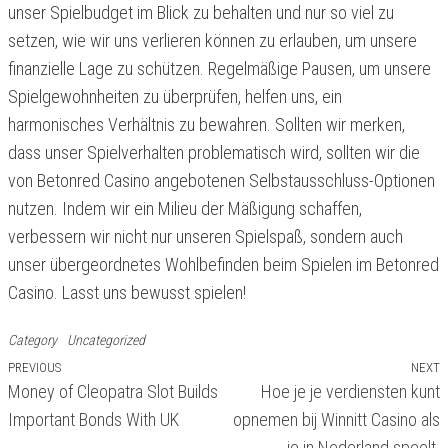
unser Spielbudget im Blick zu behalten und nur so viel zu
setzen, wie wir uns verlieren können zu erlauben, um unsere
finanzielle Lage zu schützen. Regelmäßige Pausen, um unsere
Spielgewohnheiten zu überprüfen, helfen uns, ein
harmonisches Verhältnis zu bewahren. Sollten wir merken,
dass unser Spielverhalten problematisch wird, sollten wir die
von Betonred Casino angebotenen Selbstausschluss-Optionen
nutzen. Indem wir ein Milieu der Mäßigung schaffen,
verbessern wir nicht nur unseren Spielspaß, sondern auch
unser übergeordnetes Wohlbefinden beim Spielen im Betonred
Casino. Lasst uns bewusst spielen!
Category
Uncategorized
Previous
PREVIOUS
NEXT
N
Navigasi
Money of Cleopatra Slot Builds
Hoe je je verdiensten kunt
Post
P
pos
Important Bonds With UK
opnemen bij Winnitt Casino als
je in Nederland speelt.