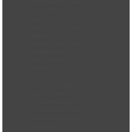
Bohlam Emergency Series
Lampu/Bohlam DC 12V
Lampu Sorot AC 220V
Lampu Sorot DC12V Series
Lampu Hias Dekorasi Series
Lampu Hias Mewah Series
Lampu Emergency
Lampu Jalan Series
Papan Panel Surya
Inverter Series
Radio & Speaker Karaoke
Kipas Angin Series
Alat Pengering Rambut Series
Alat Cukur Rambut Series
Alat Catok Rambut Series
Produk Lainnya