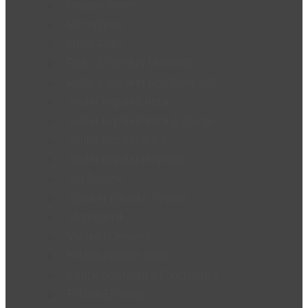
Lentera Series
Microphone
Mixer Audio
Radio & Speaker Bluetooth
Radio & Speaker Non Bluetooth
Senter Kepala Baterai
Senter Kepala Baterai & Charge
Senter Kepala Charge
Senter Kepala Menyelam
Set Topbox
Speaker Karaoke System
Stop Kontak
Vacuum Cleaners
Bohlam Premier Series
Lampu Downlight & Panel Series
Bohlam Ekonomis