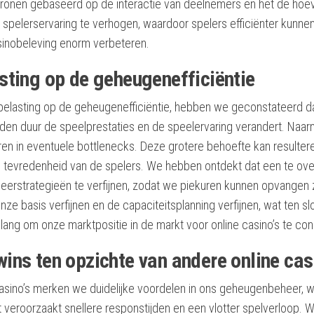
ronen gebaseerd op de interactie van deelnemers en het de hoev
e spelerservaring te verhogen, waardoor spelers efficiënter kunnen
inobeleving enorm verbeteren.
sting op de geheugenefficiëntie
sbelasting op de geheugenefficiëntie, hebben we geconstateerd
den duur de speelprestaties en de speelervaring verandert. Naar
ren in eventuele bottlenecks. Deze grotere behoefte kan resulter
e tevredenheid van de spelers. We hebben ontdekt dat een te over
strategieën te verfijnen, zodat we piekuren kunnen opvangen zo
 basis verfijnen en de capaciteitsplanning verfijnen, wat ten slot
ang om onze marktpositie in de markt voor online casino’s te con
ns ten opzichte van andere online cas
casino’s merken we duidelijke voordelen in ons geheugenbeheer, 
wat veroorzaakt snellere responstijden en een vlotter spelverloop