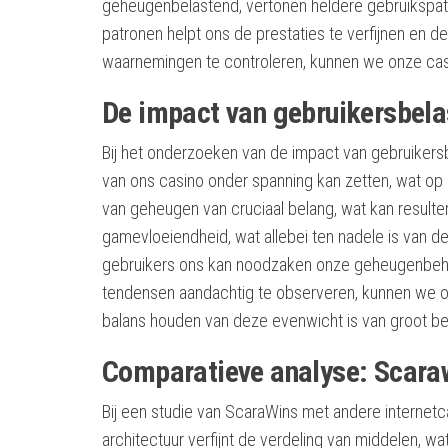
geheugenbelastend, vertonen heldere gebruikspat
patronen helpt ons de prestaties te verfijnen en d
waarnemingen te controleren, kunnen we onze cas
De impact van gebruikersbela
Bij het onderzoeken van de impact van gebruiker
van ons casino onder spanning kan zetten, wat op 
van geheugen van cruciaal belang, wat kan resulte
gamevloeiendheid, wat allebei ten nadele is van d
gebruikers ons kan noodzaken onze geheugenbeheer
tendensen aandachtig te observeren, kunnen we onze
balans houden van deze evenwicht is van groot bel
Comparatieve analyse: Scarawi
Bij een studie van ScaraWins met andere internet
architectuur verfijnt de verdeling van middelen, 