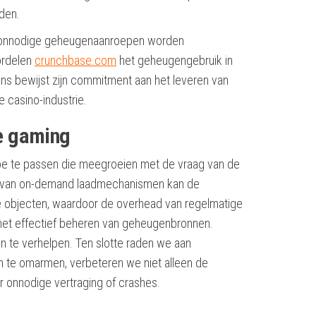
den.
oor onnodige geheugenaanroepen worden
oordelen
crunchbase.com
het geheugengebruik in
ins bewijst zijn commitment aan het leveren van
 casino-industrie.
ne gaming
oe te passen die meegroeien met de vraag van de
ik van on-demand laadmechanismen kan de
 objecten, waardoor de overhead van regelmatige
 het effectief beheren van geheugenbronnen.
 te verhelpen. Ten slotte raden we aan
n te omarmen, verbeteren we niet alleen de
r onnodige vertraging of crashes.