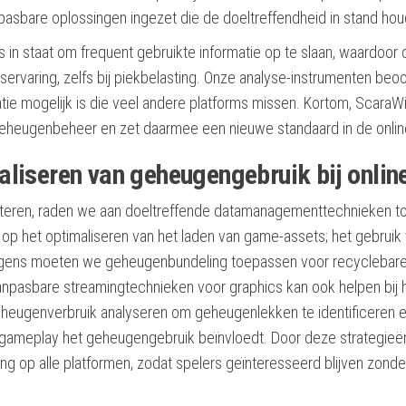
pasbare oplossingen ingezet die de doeltreffendheid in stand hou
s in staat om frequent gebruikte informatie op te slaan, waard
erservaring, zelfs bij piekbelasting. Onze analyse-instrumenten be
atie mogelijk is die veel andere platforms missen. Kortom, ScaraW
geheugenbeheer en zet daarmee een nieuwe standaard in de online
aliseren van geheugengebruik bij onli
eteren, raden we aan doeltreffende datamanagementtechnieken t
 op het optimaliseren van het laden van game-assets; het gebru
olgens moeten we geheugenbundeling toepassen voor recyclebare
anpasbare streamingtechnieken voor graphics kan ook helpen bij
eugenverbruik analyseren om geheugenlekken te identificeren en
e gameplay het geheugengebruik beïnvloedt. Door deze strategieë
g op alle platformen, zodat spelers geïnteresseerd blijven zonde