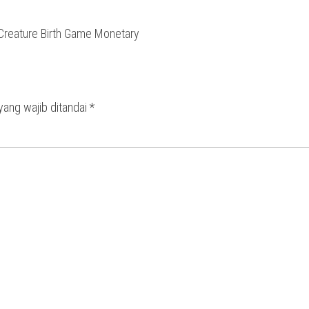
l Creature Birth Game Monetary
yang wajib ditandai
*