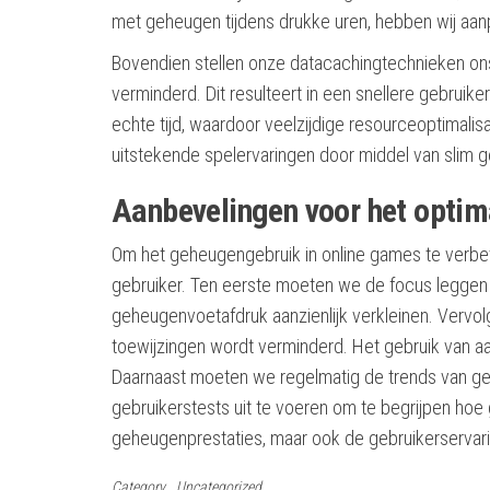
met geheugen tijdens drukke uren, hebben wij aan
Bovendien stellen onze datacachingtechnieken on
verminderd. Dit resulteert in een snellere gebruik
echte tijd, waardoor veelzijdige resourceoptimalis
uitstekende spelervaringen door middel van slim 
Aanbevelingen voor het optim
Om het geheugengebruik in online games te verb
gebruiker. Ten eerste moeten we de focus leggen
geheugenvoetafdruk aanzienlijk verkleinen. Verv
toewijzingen wordt verminderd. Het gebruik van a
Daarnaast moeten we regelmatig de trends van geh
gebruikerstests uit te voeren om te begrijpen ho
geheugenprestaties, maar ook de gebruikerservarin
Category
Uncategorized