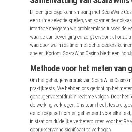
Samenvatting van ScaraWins 
Bij een grondige kennismaking met ScaraWins Casin
een ruime selectie spellen, van spannende gokkaste
interface navigeren we probleemloos tussen de v
waarde aan beveiliging en zorgt ervoor dat onze t
waardoor we in realtime met echte dealers kunne
spelen. Kortom, ScaraWins Casino biedt een indru
Methode voor het meten van 
Om het geheugenverbruik van ScaraWins Casino na
praktijktests. We hebben ons gericht op het meten
geheugenvoetafdruk in realtime volgen. Door het 
de werking verkregen. Ons team heeft tests uit
eenduidige set normen gehanteerd voor elke test, 
in staat om duidelijke verbeterpunten voor het RAM
gebruikservaring significant te verhogen.