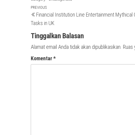
Navigasi
Previous
PREVIOUS
Financial Institution Line Entertainment Mythica
Post
pos
Tasks in UK
Tinggalkan Balasan
Alamat email Anda tidak akan dipublikasikan.
Ruas 
Komentar
*