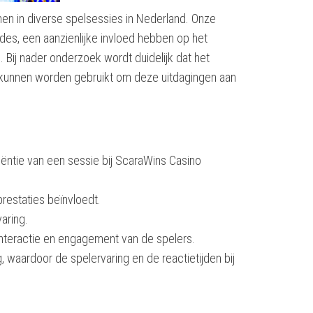
n in diverse spelsessies in Nederland. Onze
es, een aanzienlijke invloed hebben op het
 Bij nader onderzoek wordt duidelijk dat het
 kunnen worden gebruikt om deze uitdagingen aan
ciëntie van een sessie bij ScaraWins Casino
restaties beïnvloedt.
aring.
interactie en engagement van de spelers.
waardoor de spelervaring en de reactietijden bij