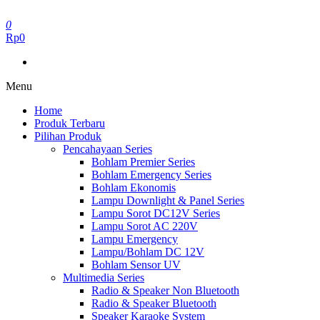
Skip
to
0
the
Rp0
content
Menu
Home
Produk Terbaru
Pilihan Produk
Pencahayaan Series
Bohlam Premier Series
Bohlam Emergency Series
Bohlam Ekonomis
Lampu Downlight & Panel Series
Lampu Sorot DC12V Series
Lampu Sorot AC 220V
Lampu Emergency
Lampu/Bohlam DC 12V
Bohlam Sensor UV
Multimedia Series
Radio & Speaker Non Bluetooth
Radio & Speaker Bluetooth
Speaker Karaoke System