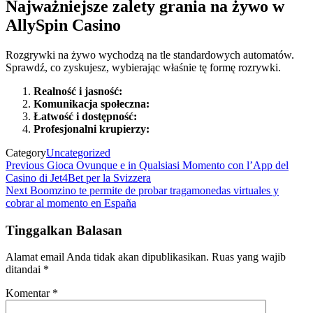
Najważniejsze zalety grania na żywo w
AllySpin Casino
Rozgrywki na żywo wychodzą na tle standardowych automatów.
Sprawdź, co zyskujesz, wybierając właśnie tę formę rozrywki.
Realność i jasność:
Komunikacja społeczna:
Łatwość i dostępność:
Profesjonalni krupierzy:
Category
Uncategorized
Navigasi
Previous
Previous
Gioca Ovunque e in Qualsiasi Momento con l’App del
Post
Casino di Jet4Bet per la Svizzera
pos
Next
Next
Boomzino te permite de probar tragamonedas virtuales y
Post
cobrar al momento en España
Tinggalkan Balasan
Alamat email Anda tidak akan dipublikasikan.
Ruas yang wajib
ditandai
*
Komentar
*