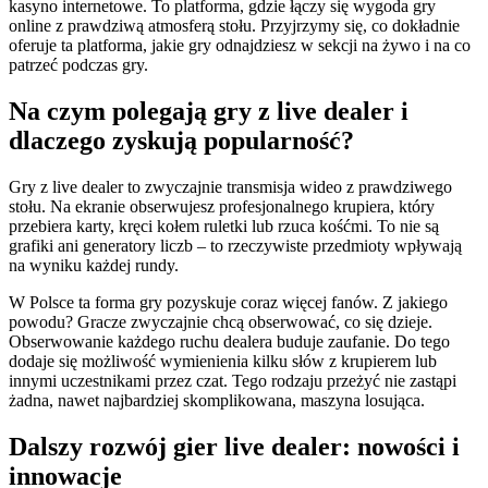
kasyno internetowe. To platforma, gdzie łączy się wygoda gry
online z prawdziwą atmosferą stołu. Przyjrzymy się, co dokładnie
oferuje ta platforma, jakie gry odnajdziesz w sekcji na żywo i na co
patrzeć podczas gry.
Na czym polegają gry z live dealer i
dlaczego zyskują popularność?
Gry z live dealer to zwyczajnie transmisja wideo z prawdziwego
stołu. Na ekranie obserwujesz profesjonalnego krupiera, który
przebiera karty, kręci kołem ruletki lub rzuca kośćmi. To nie są
grafiki ani generatory liczb – to rzeczywiste przedmioty wpływają
na wyniku każdej rundy.
W Polsce ta forma gry pozyskuje coraz więcej fanów. Z jakiego
powodu? Gracze zwyczajnie chcą obserwować, co się dzieje.
Obserwowanie każdego ruchu dealera buduje zaufanie. Do tego
dodaje się możliwość wymienienia kilku słów z krupierem lub
innymi uczestnikami przez czat. Tego rodzaju przeżyć nie zastąpi
żadna, nawet najbardziej skomplikowana, maszyna losująca.
Dalszy rozwój gier live dealer: nowości i
innowacje