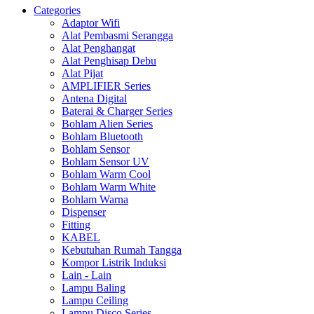
Categories
Adaptor Wifi
Alat Pembasmi Serangga
Alat Penghangat
Alat Penghisap Debu
Alat Pijat
AMPLIFIER Series
Antena Digital
Baterai & Charger Series
Bohlam Alien Series
Bohlam Bluetooth
Bohlam Sensor
Bohlam Sensor UV
Bohlam Warm Cool
Bohlam Warm White
Bohlam Warna
Dispenser
Fitting
KABEL
Kebutuhan Rumah Tangga
Kompor Listrik Induksi
Lain - Lain
Lampu Baling
Lampu Ceiling
Lampu Disco Series