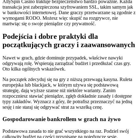
AllySpin Casino traktuje bezpieczeństwo bardzo poważnie. Każda
transakcja jest zabezpieczona szyfrowaniem SSL, takim samym jak
w bankowości internetowej. Dane graczy przetwarzane są zgodnie z
wymogami RODO. Możesz więc skupić na rozgrywce, nie
martwiąc się o swoje pieniądze czy prywatność.
Podejścia i dobre praktyki dla
początkujących graczy i zaawansowanych
Nawet w grach, gdzie dominuje przypadek, właściwe nawyki
odgrywają rolę. Wspierają zarządzać budżet i przedłużać czas gry.
Oto kilka ogólnych wskazówek.
Na początek zdecyduj się na gry z niższą przewagą kasyna. Ruleta
europejska lub blackjack, w którym używa się podstawową
strategię, dają wyższe szanse niż niektóre warianty. Zanim
rozpoczniesz stawiać pieniądze, zgłęb dokładnie zasady i dostępne
typy zakładów. Wyznacz z góry, ile potrafisz przeznaczyć na jedną
sesję i nie staraj się odgrywać strat za wszelką cenę.
Gospodarowanie bankrollem w grach na żywo
Podstawowa zasada to nie grać wszystkiego na raz. Podziel swój
całkowity budżet na części przypisane na pojedyncze sesje.