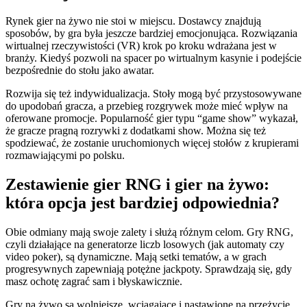
Rynek gier na żywo nie stoi w miejscu. Dostawcy znajdują
sposobów, by gra była jeszcze bardziej emocjonująca. Rozwiązania
wirtualnej rzeczywistości (VR) krok po kroku wdrażana jest w
branży. Kiedyś pozwoli na spacer po wirtualnym kasynie i podejście
bezpośrednie do stołu jako awatar.
Rozwija się też indywidualizacja. Stoły mogą być przystosowywane
do upodobań gracza, a przebieg rozgrywek może mieć wpływ na
oferowane promocje. Popularność gier typu “game show” wykazał,
że gracze pragną rozrywki z dodatkami show. Można się też
spodziewać, że zostanie uruchomionych więcej stołów z krupierami
rozmawiającymi po polsku.
Zestawienie gier RNG i gier na żywo:
która opcja jest bardziej odpowiednia?
Obie odmiany mają swoje zalety i służą różnym celom. Gry RNG,
czyli działające na generatorze liczb losowych (jak automaty czy
video poker), są dynamiczne. Mają setki tematów, a w grach
progresywnych zapewniają potężne jackpoty. Sprawdzają się, gdy
masz ochotę zagrać sam i błyskawicznie.
Gry na żywo są wolniejsze, wciągające i nastawione na przeżycie.