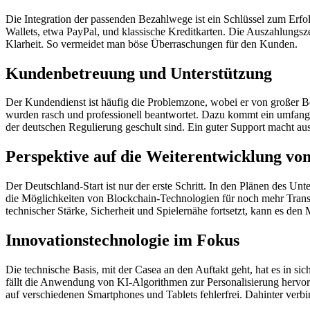
Die Integration der passenden Bezahlwege ist ein Schlüssel zum Erfol
Wallets, etwa PayPal, und klassische Kreditkarten. Die Auszahlungs
Klarheit. So vermeidet man böse Überraschungen für den Kunden.
Kundenbetreuung und Unterstützung
Der Kundendienst ist häufig die Problemzone, wobei er von großer Be
wurden rasch und professionell beantwortet. Dazu kommt ein umfangrei
der deutschen Regulierung geschult sind. Ein guter Support macht au
Perspektive auf die Weiterentwicklung vo
Der Deutschland-Start ist nur der erste Schritt. In den Plänen des U
die Möglichkeiten von Blockchain-Technologien für noch mehr Transp
technischer Stärke, Sicherheit und Spielernähe fortsetzt, kann es den
Innovationstechnologie im Fokus
Die technische Basis, mit der Casea an den Auftakt geht, hat es in sic
fällt die Anwendung von KI-Algorithmen zur Personalisierung hervor. 
auf verschiedenen Smartphones und Tablets fehlerfrei. Dahinter verbir