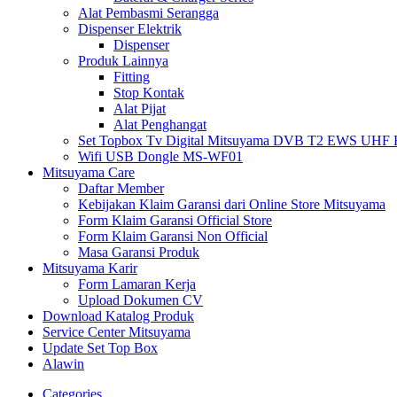
Alat Pembasmi Serangga
Dispenser Elektrik
Dispenser
Produk Lainnya
Fitting
Stop Kontak
Alat Pijat
Alat Penghangat
Set Topbox Tv Digital Mitsuyama DVB T2 EWS UHF HD s
Wifi USB Dongle MS-WF01
Mitsuyama Care
Daftar Member
Kebijakan Klaim Garansi dari Online Store Mitsuyama
Form Klaim Garansi Official Store
Form Klaim Garansi Non Official
Masa Garansi Produk
Mitsuyama Karir
Form Lamaran Kerja
Upload Dokumen CV
Download Katalog Produk
Service Center Mitsuyama
Update Set Top Box
Alawin
Categories