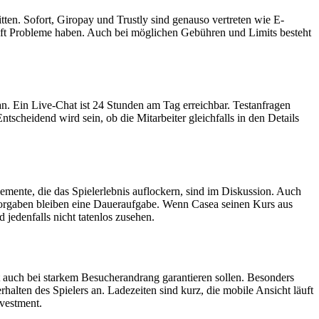
tten. Sofort, Giropay und Trustly sind genauso vertreten wie E-
 oft Probleme haben. Auch bei möglichen Gebühren und Limits besteht
n. Ein Live-Chat ist 24 Stunden am Tag erreichbar. Testanfragen
scheidend wird sein, ob die Mitarbeiter gleichfalls in den Details
lemente, die das Spielerlebnis auflockern, sind im Diskussion. Auch
Vorgaben bleiben eine Daueraufgabe. Wenn Casea seinen Kurs aus
 jedenfalls nicht tatenlos zusehen.
ität auch bei starkem Besucherandrang garantieren sollen. Besonders
alten des Spielers an. Ladezeiten sind kurz, die mobile Ansicht läuft
nvestment.