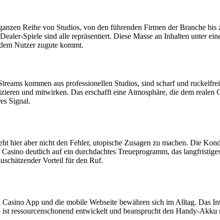
 ganzen Reihe von Studios, von den führenden Firmen der Branche bis zu
er-Spiele sind alle repräsentiert. Diese Masse an Inhalten unter einer 
ch dem Nutzer zugute kommt.
treams kommen aus professionellen Studios, sind scharf und ruckelfrei.
nizieren und mitwirken. Das erschafft eine Atmosphäre, die dem real
es Signal.
ht hier aber nicht den Fehler, utopische Zusagen zu machen. Die Kond
asino deutlich auf ein durchdachtes Treueprogramm, das langfristiges S
schätzender Vorteil für den Ruf.
asino App und die mobile Webseite bewähren sich im Alltag. Das Interf
ist ressourcenschonend entwickelt und beansprucht den Handy-Akku nic