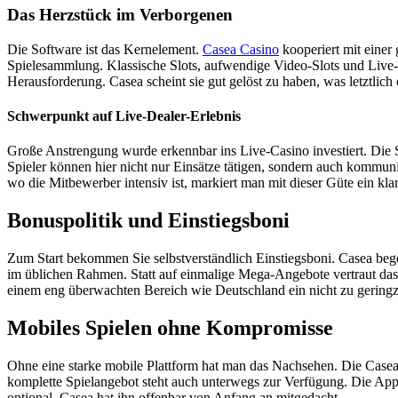
Das Herzstück im Verborgenen
Die Software ist das Kernelement.
Casea Casino
kooperiert mit einer
Spielesammlung. Klassische Slots, aufwendige Video-Slots und Live-Deal
Herausforderung. Casea scheint sie gut gelöst zu haben, was letztli
Schwerpunkt auf Live-Dealer-Erlebnis
Große Anstrengung wurde erkennbar ins Live-Casino investiert. Die S
Spieler können hier nicht nur Einsätze tätigen, sondern auch kommu
wo die Mitbewerber intensiv ist, markiert man mit dieser Güte ein klar
Bonuspolitik und Einstiegsboni
Zum Start bekommen Sie selbstverständlich Einstiegsboni. Casea bege
im üblichen Rahmen. Statt auf einmalige Mega-Angebote vertraut das C
einem eng überwachten Bereich wie Deutschland ein nicht zu geringzu
Mobiles Spielen ohne Kompromisse
Ohne eine starke mobile Plattform hat man das Nachsehen. Die Casea C
komplette Spielangebot steht auch unterwegs zur Verfügung. Die App 
optional. Casea hat ihn offenbar von Anfang an mitgedacht.