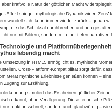
aber kraftvolle Natur der göttlichen Macht widerspiegelt
ger-Effekt spiegelt mythologische Dynamik wider: Zeus’ M
dern wandelt sich, kehrt immer wieder zurück – genau wie
ymp, die das Schicksal durchbrechen und neu gestalten
nicht nur mit Bildern, sondern mit einer tiefen narrativen 
Technologie und Plattformüberlegenheit
ythos lebendig macht
he Umsetzung in HTML5 ermöglicht es, mythische Momen
stellen. Cross-Plattform-Kompatibilität sorgt dafür, das
om Gerät mythische Erlebnisse genießen können – eine
len Zugang zur Erzählung.
olerkennung simuliert das Erscheinen göttlicher Zeichen
isch erkannt, ohne Verzögerung. Diese technische Präz
t nur reaktionsschnell, sondern auch glaubwürdig – wie e