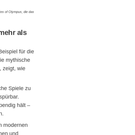
tes of Olympus, die das
mehr als
eispiel für die
Die mythische
zeigt, wie
che Spiele zu
spürbar.
bendig hält –
n.
nen modernen
smen und