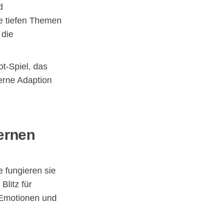
d
e tiefen Themen
 die
ot-Spiel, das
erne Adaption
ernen
 fungieren sie
Blitz für
e Emotionen und