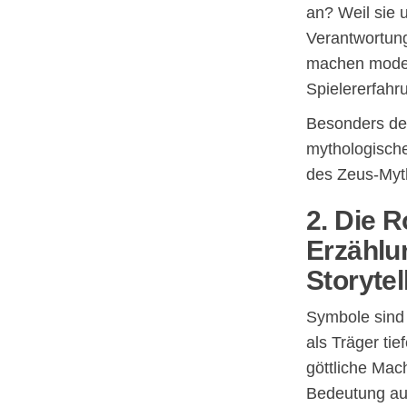
an? Weil sie 
Verantwortung
machen moder
Spielererfahr
Besonders deu
mythologische
des Zeus-Myt
2. Die 
Erzählu
Storytel
Symbole sind 
als Träger tie
göttliche Mac
Bedeutung auf