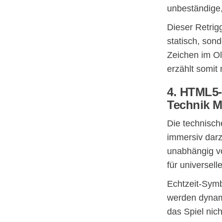
unbeständige, 
Dieser Retrig
statisch, son
Zeichen im Ol
erzählt somit 
4. HTML5-
Technik M
Die technisc
immersiv darzu
unabhängig v
für universel
Echtzeit-Symb
werden dynam
das Spiel nich