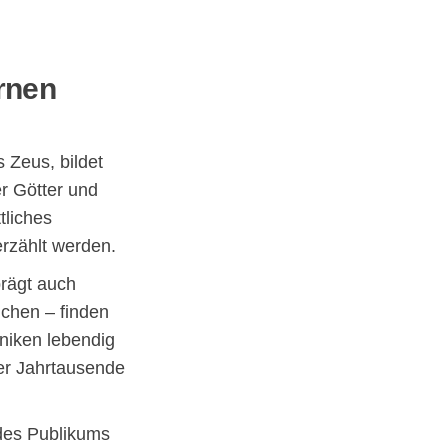
rnen
 Zeus, bildet
r Götter und
tliches
erzählt werden.
prägt auch
ichen – finden
niken lebendig
er Jahrtausende
des Publikums