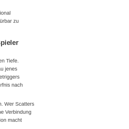
ional
ürbar zu
pieler
en Tiefe.
u jenes
etriggers
rfnis nach
n. Wer Scatters
ine Verbindung
tion macht