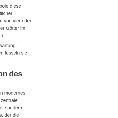
bole diese
licher
n von vier oder
er Götter im
en.
wartung,
n fesseln sie
on des
ein modernes
 zentrale
le, sondern
, der die