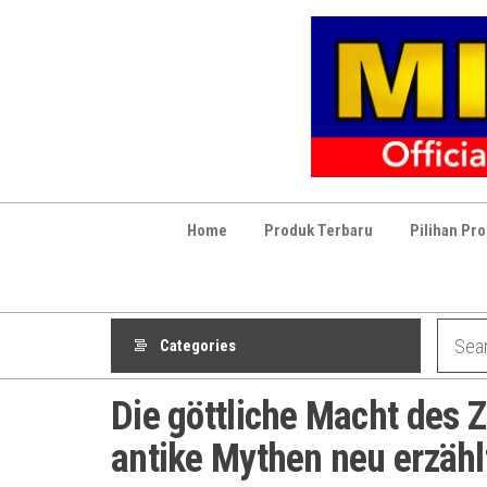
Skip
to
the
content
Home
Produk Terbaru
Pilihan Pr
Categories
Die göttliche Macht des 
antike Mythen neu erzähl