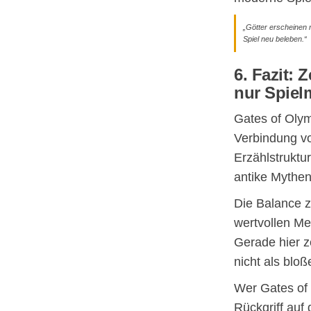
„Götter erscheinen 
Spiel neu beleben.“
6. Fazit:
nur Spiel
Gates of Olymp
Verbindung vo
Erzählstruktu
antike Mythen
Die Balance z
wertvollen Me
Gerade hier z
nicht als blo
Wer Gates of 
Rückgriff au