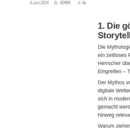
4 Juni 2025
By
ADMIN
0
1. Die 
Storytel
Die Mythologi
ein zeitloses
Herrscher übe
Eingreifen – 
Der Mythos vo
digitale Welt
sich in moder
gemacht werde
hinweg releva
Warum ziehen