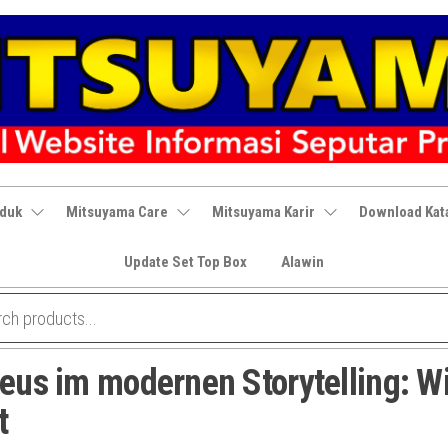
oduk
Mitsuyama Care
Mitsuyama Karir
Download Kat
Update Set Top Box
Alawin
Zeus im modernen Storytelling: W
t