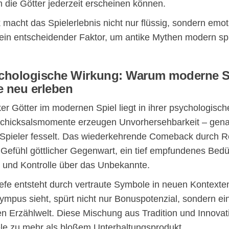
 die Götter jederzeit erscheinen können.
 macht das Spielerlebnis nicht nur flüssig, sondern emot
– ein entscheidender Faktor, um antike Mythen modern sp
ychologische Wirkung: Warum moderne S
e neu erleben
er Götter im modernen Spiel liegt in ihrer psychologisch
 Schicksalsmomente erzeugen Unvorhersehbarkeit – gena
Spieler fesselt. Das wiederkehrende Comeback durch R
s Gefühl göttlicher Gegenwart, ein tief empfundenes Bedü
 und Kontrolle über das Unbekannte.
efe entsteht durch vertraute Symbole in neuen Kontexte
lympus sieht, spürt nicht nur Bonuspotenzial, sondern e
ten Erzählwelt. Diese Mischung aus Tradition und Innova
le zu mehr als bloßem Unterhaltungsprodukt.