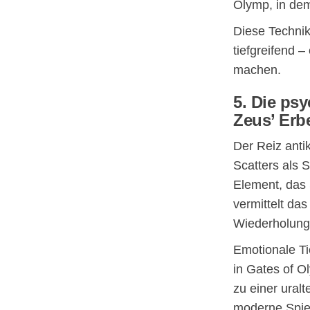
Olymp, in dem
Diese Technik
tiefgreifend 
machen.
5. Die ps
Zeus’ Erb
Der Reiz antik
Scatters als
Element, das 
vermittelt da
Wiederholung
Emotionale Ti
in Gates of O
zu einer ural
moderne Spie