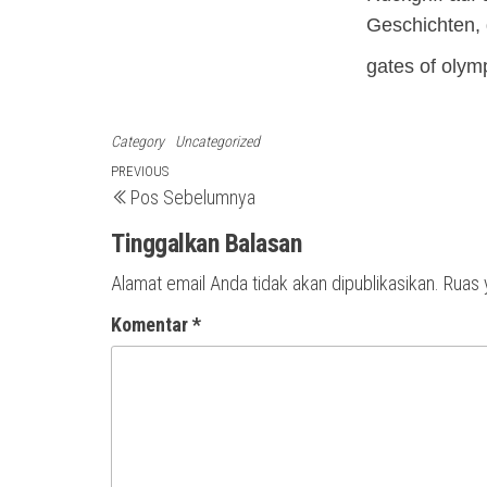
Geschichten, 
gates of olym
Category
Uncategorized
Navigasi
Previous
PREVIOUS
Pos Sebelumnya
Post
pos
Tinggalkan Balasan
Alamat email Anda tidak akan dipublikasikan.
Ruas 
Komentar
*