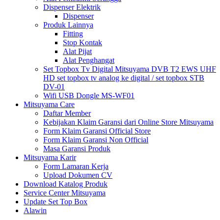
Dispenser Elektrik
Dispenser
Produk Lainnya
Fitting
Stop Kontak
Alat Pijat
Alat Penghangat
Set Topbox Tv Digital Mitsuyama DVB T2 EWS UHF
HD set topbox tv analog ke digital / set topbox STB
DV-01
Wifi USB Dongle MS-WF01
Mitsuyama Care
Daftar Member
Kebijakan Klaim Garansi dari Online Store Mitsuyama
Form Klaim Garansi Official Store
Form Klaim Garansi Non Official
Masa Garansi Produk
Mitsuyama Karir
Form Lamaran Kerja
Upload Dokumen CV
Download Katalog Produk
Service Center Mitsuyama
Update Set Top Box
Alawin