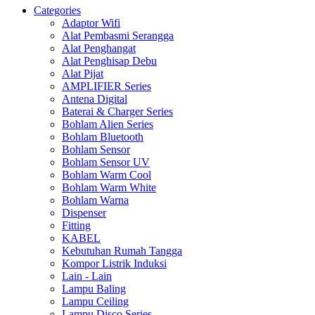
Categories
Adaptor Wifi
Alat Pembasmi Serangga
Alat Penghangat
Alat Penghisap Debu
Alat Pijat
AMPLIFIER Series
Antena Digital
Baterai & Charger Series
Bohlam Alien Series
Bohlam Bluetooth
Bohlam Sensor
Bohlam Sensor UV
Bohlam Warm Cool
Bohlam Warm White
Bohlam Warna
Dispenser
Fitting
KABEL
Kebutuhan Rumah Tangga
Kompor Listrik Induksi
Lain - Lain
Lampu Baling
Lampu Ceiling
Lampu Disco Series