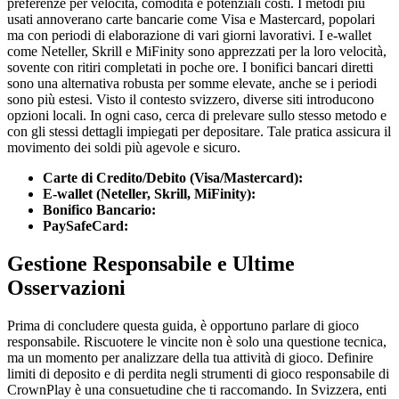
preferenze per velocità, comodità e potenziali costi. I metodi più
usati annoverano carte bancarie come Visa e Mastercard, popolari
ma con periodi di elaborazione di vari giorni lavorativi. I e-wallet
come Neteller, Skrill e MiFinity sono apprezzati per la loro velocità,
sovente con ritiri completati in poche ore. I bonifici bancari diretti
sono una alternativa robusta per somme elevate, anche se i periodi
sono più estesi. Visto il contesto svizzero, diverse siti introducono
opzioni locali. In ogni caso, cerca di prelevare sullo stesso metodo e
con gli stessi dettagli impiegati per depositare. Tale pratica assicura il
movimento dei soldi più agevole e sicuro.
Carte di Credito/Debito (Visa/Mastercard):
E-wallet (Neteller, Skrill, MiFinity):
Bonifico Bancario:
PaySafeCard:
Gestione Responsabile e Ultime
Osservazioni
Prima di concludere questa guida, è opportuno parlare di gioco
responsabile. Riscuotere le vincite non è solo una questione tecnica,
ma un momento per analizzare della tua attività di gioco. Definire
limiti di deposito e di perdita negli strumenti di gioco responsabile di
CrownPlay è una consuetudine che ti raccomando. In Svizzera, enti