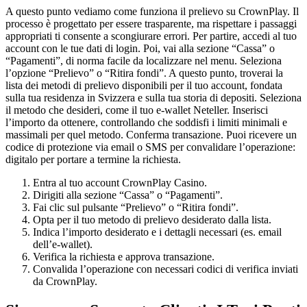
A questo punto vediamo come funziona il prelievo su CrownPlay. Il
processo è progettato per essere trasparente, ma rispettare i passaggi
appropriati ti consente a scongiurare errori. Per partire, accedi al tuo
account con le tue dati di login. Poi, vai alla sezione “Cassa” o
“Pagamenti”, di norma facile da localizzare nel menu. Seleziona
l’opzione “Prelievo” o “Ritira fondi”. A questo punto, troverai la
lista dei metodi di prelievo disponibili per il tuo account, fondata
sulla tua residenza in Svizzera e sulla tua storia di depositi. Seleziona
il metodo che desideri, come il tuo e-wallet Neteller. Inserisci
l’importo da ottenere, controllando che soddisfi i limiti minimali e
massimali per quel metodo. Conferma transazione. Puoi ricevere un
codice di protezione via email o SMS per convalidare l’operazione:
digitalo per portare a termine la richiesta.
Entra al tuo account CrownPlay Casino.
Dirigiti alla sezione “Cassa” o “Pagamenti”.
Fai clic sul pulsante “Prelievo” o “Ritira fondi”.
Opta per il tuo metodo di prelievo desiderato dalla lista.
Indica l’importo desiderato e i dettagli necessari (es. email
dell’e-wallet).
Verifica la richiesta e approva transazione.
Convalida l’operazione con necessari codici di verifica inviati
da CrownPlay.