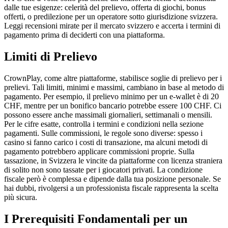
dalle tue esigenze: celerità del prelievo, offerta di giochi, bonus
offerti, o predilezione per un operatore sotto giurisdizione svizzera.
Leggi recensioni mirate per il mercato svizzero e accerta i termini di
pagamento prima di deciderti con una piattaforma.
Limiti di Prelievo
CrownPlay, come altre piattaforme, stabilisce soglie di prelievo per i
prelievi. Tali limiti, minimi e massimi, cambiano in base al metodo di
pagamento. Per esempio, il prelievo minimo per un e-wallet è di 20
CHF, mentre per un bonifico bancario potrebbe essere 100 CHF. Ci
possono essere anche massimali giornalieri, settimanali o mensili.
Per le cifre esatte, controlla i termini e condizioni nella sezione
pagamenti. Sulle commissioni, le regole sono diverse: spesso i
casino si fanno carico i costi di transazione, ma alcuni metodi di
pagamento potrebbero applicare commissioni proprie. Sulla
tassazione, in Svizzera le vincite da piattaforme con licenza straniera
di solito non sono tassate per i giocatori privati. La condizione
fiscale però è complessa e dipende dalla tua posizione personale. Se
hai dubbi, rivolgersi a un professionista fiscale rappresenta la scelta
più sicura.
I Prerequisiti Fondamentali per un