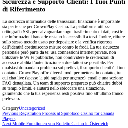
Sicurezza e Supporto Clienti: I Tuoi Punti
di Riferimento
La sicurezza informatica delle transazioni finanziarie è importante
sia per te che per CrownPlay Casino. La piattaforma utilizza
crittografia SSL per salvaguardare ogni trasferimento di dati, così le
tue informazioni bancarie restano inaccessibili a terzi. Inoltre, ritirare
sullo stesso metodo usato per depositare e la verifica rigorosa
dell’identità costituiscono misure contro le frodi. La tua sicurezza
personale però parte da te: usa connessioni internet private, non
utilizzare le Wi-Fi pubbliche, non condividere le credenziali di
accesso e abilita l’autenticazione a due fattori se possibile. Per
qualsiasi domanda o problema sui prelievi, il supporto clienti è il tuo
contatto. CrownPlay offre diversi modi per mettersi in contatto, tra
cui chat live (spesso la più rapida per urgenze), email e una sezione
FAQ dettagliata. Un team di supporto preparato può chiarire dubbi
su tempi o limiti, e aiutarti nello sbloccare una situazione,
garantendo che la tua esperienza resti positiva fino all’ultimo franco
prelevato.
Category
Uncategorized
Navigasi
Previous
Previous
Registration Process at Spinoloco Casino for Canada
Post
Players
pos
Next
Next
Mobile Funktionen von Rolletto Casino in Österreich