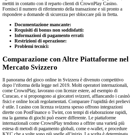
mettiti in contatto con il reparto clienti di CrownPlay Casino.
Fornisci il numero di riferimento della transazione e sii pronto a
rispondere a domande di sicurezza per sbloccare più in fretta.
Documentazione mancante:
Requisiti di bonus non soddisfatti:
Informazioni di pagamento errati:
Restrizioni di operazione:
Problemi tecnici:
Comparazione con Altre Piattaforme nel
Mercato Svizzero
Il panorama del gioco online in Svizzera è divenuto competitivo
dopo l’riforma della legge nel 2019. Molti operatori internazionali,
come CrownPlay, lavorano con licenze estere, ad esempio di
Curacao, e si propongono ai giocatori svizzeri, affiancando i casinò
fisici e online locali regolamentati. Comparare l’rapidità dei prelievi
è utile. I casino con licenza svizzera spesso offrono integrazioni
dirette con PostFinance o Twint, con tempi di elaborazione rapidi,
ma la gamma di giochi può essere differente. Le piattaforme
internazionali come CrownPlay tendono a offrire una varietà più
estesa di metodi di pagamento globali, come e-wallet, e procedure
KYC che a volte sono più snelle all’inizio. La scelta è determinata