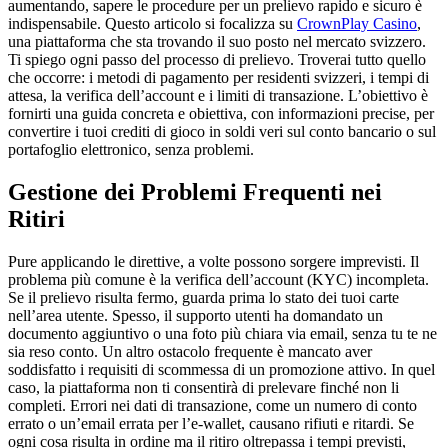
aumentando, sapere le procedure per un prelievo rapido e sicuro è
indispensabile. Questo articolo si focalizza su
CrownPlay Casino
,
una piattaforma che sta trovando il suo posto nel mercato svizzero.
Ti spiego ogni passo del processo di prelievo. Troverai tutto quello
che occorre: i metodi di pagamento per residenti svizzeri, i tempi di
attesa, la verifica dell’account e i limiti di transazione. L’obiettivo è
fornirti una guida concreta e obiettiva, con informazioni precise, per
convertire i tuoi crediti di gioco in soldi veri sul conto bancario o sul
portafoglio elettronico, senza problemi.
Gestione dei Problemi Frequenti nei
Ritiri
Pure applicando le direttive, a volte possono sorgere imprevisti. Il
problema più comune è la verifica dell’account (KYC) incompleta.
Se il prelievo risulta fermo, guarda prima lo stato dei tuoi carte
nell’area utente. Spesso, il supporto utenti ha domandato un
documento aggiuntivo o una foto più chiara via email, senza tu te ne
sia reso conto. Un altro ostacolo frequente è mancato aver
soddisfatto i requisiti di scommessa di un promozione attivo. In quel
caso, la piattaforma non ti consentirà di prelevare finché non li
completi. Errori nei dati di transazione, come un numero di conto
errato o un’email errata per l’e-wallet, causano rifiuti e ritardi. Se
ogni cosa risulta in ordine ma il ritiro oltrepassa i tempi previsti,