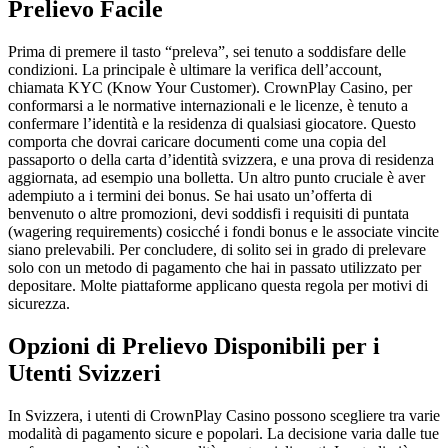
Prelievo Facile
Prima di premere il tasto “preleva”, sei tenuto a soddisfare delle
condizioni. La principale è ultimare la verifica dell’account,
chiamata KYC (Know Your Customer). CrownPlay Casino, per
conformarsi a le normative internazionali e le licenze, è tenuto a
confermare l’identità e la residenza di qualsiasi giocatore. Questo
comporta che dovrai caricare documenti come una copia del
passaporto o della carta d’identità svizzera, e una prova di residenza
aggiornata, ad esempio una bolletta. Un altro punto cruciale è aver
adempiuto a i termini dei bonus. Se hai usato un’offerta di
benvenuto o altre promozioni, devi soddisfi i requisiti di puntata
(wagering requirements) cosicché i fondi bonus e le associate vincite
siano prelevabili. Per concludere, di solito sei in grado di prelevare
solo con un metodo di pagamento che hai in passato utilizzato per
depositare. Molte piattaforme applicano questa regola per motivi di
sicurezza.
Opzioni di Prelievo Disponibili per i
Utenti Svizzeri
In Svizzera, i utenti di CrownPlay Casino possono scegliere tra varie
modalità di pagamento sicure e popolari. La decisione varia dalle tue