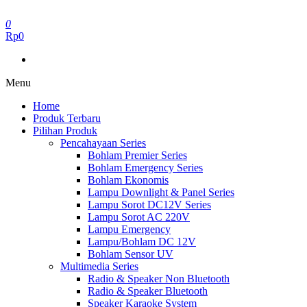
Skip
to
0
the
Rp0
content
Menu
Home
Produk Terbaru
Pilihan Produk
Pencahayaan Series
Bohlam Premier Series
Bohlam Emergency Series
Bohlam Ekonomis
Lampu Downlight & Panel Series
Lampu Sorot DC12V Series
Lampu Sorot AC 220V
Lampu Emergency
Lampu/Bohlam DC 12V
Bohlam Sensor UV
Multimedia Series
Radio & Speaker Non Bluetooth
Radio & Speaker Bluetooth
Speaker Karaoke System