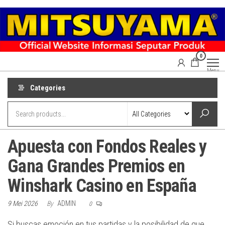
Skip
to
the
content
0
Menu
Categories
Apuesta con Fondos Reales y
Gana Grandes Premios en
Winshark Casino en España
9 Mei 2026
By
ADMIN
0
Si buscas emoción en tus partidas y la posibilidad de que