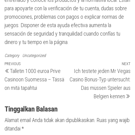
para apoyarte con la verificación de tu cuenta, dudas sobre
promociones, problemas con pagos o explicar normas de
juegos. Disponer de esta ayuda efectiva aumenta la
sensación de seguridad y tranquilidad cuando confías tu
dinero y tu tiempo en la página.
Category
Uncategorized
Navigasi
Previous
PREVIOUS
NEXT
N
Talletin 1000 euroa Prive
Ich testete jeden Mr Vegas
Post
Po
pos
Casinoon Suomessa – Tässä
Casino Bonus-Typ untersucht:
on mitä tapahtui
Das müssen Spieler aus
Belgien kennen
Tinggalkan Balasan
Alamat email Anda tidak akan dipublikasikan.
Ruas yang wajib
ditandai
*