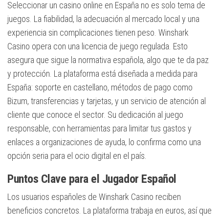
Seleccionar un casino online en España no es solo tema de
juegos. La fiabilidad, la adecuación al mercado local y una
experiencia sin complicaciones tienen peso. Winshark
Casino opera con una licencia de juego regulada. Esto
asegura que sigue la normativa española, algo que te da paz
y protección. La plataforma está diseñada a medida para
España: soporte en castellano, métodos de pago como
Bizum, transferencias y tarjetas, y un servicio de atención al
cliente que conoce el sector. Su dedicación al juego
responsable, con herramientas para limitar tus gastos y
enlaces a organizaciones de ayuda, lo confirma como una
opción seria para el ocio digital en el país.
Puntos Clave para el Jugador Español
Los usuarios españoles de Winshark Casino reciben
beneficios concretos. La plataforma trabaja en euros, así que