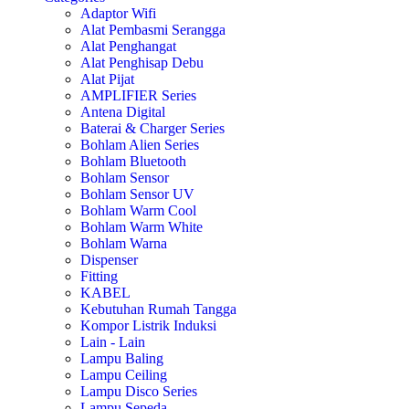
Adaptor Wifi
Alat Pembasmi Serangga
Alat Penghangat
Alat Penghisap Debu
Alat Pijat
AMPLIFIER Series
Antena Digital
Baterai & Charger Series
Bohlam Alien Series
Bohlam Bluetooth
Bohlam Sensor
Bohlam Sensor UV
Bohlam Warm Cool
Bohlam Warm White
Bohlam Warna
Dispenser
Fitting
KABEL
Kebutuhan Rumah Tangga
Kompor Listrik Induksi
Lain - Lain
Lampu Baling
Lampu Ceiling
Lampu Disco Series
Lampu Sepeda