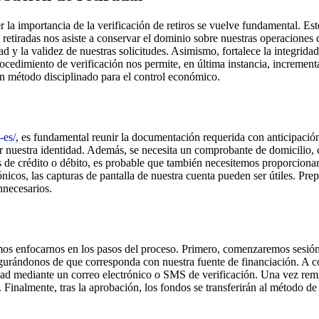
la importancia de la verificación de retiros se vuelve fundamental. Est
retiradas nos asiste a conservar el dominio sobre nuestras operaciones
d y la validez de nuestras solicitudes. Asimismo, fortalece la integrid
rocedimiento de verificación nos permite, en última instancia, increment
n método disciplinado para el control económico.
-es/
, es fundamental reunir la documentación requerida con anticipaci
r nuestra identidad. Además, se necesita un comprobante de domicilio, c
s de crédito o débito, es probable que también necesitemos proporcionar
ónicos, las capturas de pantalla de nuestra cuenta pueden ser útiles. Pre
nnecesarios.
mos enfocarnos en los pasos del proceso. Primero, comenzaremos sesión
segurándonos de que corresponda con nuestra fuente de financiación. A co
dad mediante un correo electrónico o SMS de verificación. Una vez remiti
. Finalmente, tras la aprobación, los fondos se transferirán al método 