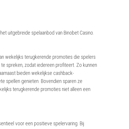
 het uitgebreide spelaanbod van Binobet Casino.
an wekelijks terugkerende promoties die spelers
te spreken, zodat iedereen profiteert. Zo kunnen
aarnaast bieden wekelijkse cashback-
iete spellen genieten. Bovendien sparen ze
kelijks terugkerende promoties niet alleen een
tieel voor een positieve spelervaring. Bij