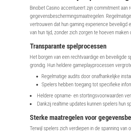
Binobet Casino accentueert zijn commitment aan r
gegevensbeschermingsmaatregelen. Regelmatige co
vertrouwen dat hun gaming experience beveiligd 
van hun tijd, zonder zich zorgen te hoeven maken
Transparante spelprocessen
Het borgen van een rechtvaardige en beveiligde sp
grondig. Hun heldere gameplayprocessen vergroten 
Regelmatige audits door onafhankelijke insta
Spelers hebben toegang tot specifieke infor
Heldere opname- en stortingsvoorwaarden verst
Dankzij realtime updates kunnen spelers hun s
Sterke maatregelen voor gegevensb
Terwijl spelers zich verdiepen in de spanning va