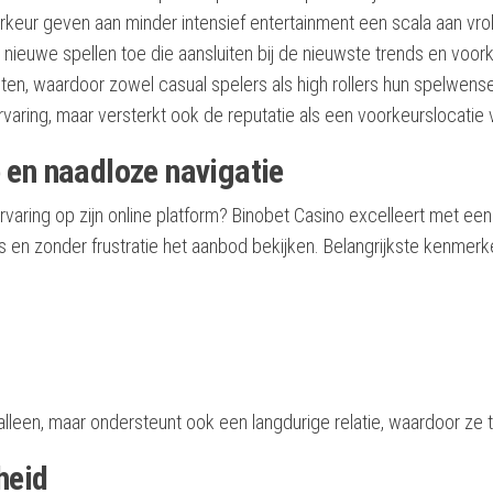
rkeur geven aan minder intensief entertainment een scala aan vrol
 nieuwe spellen toe die aansluiten bij de nieuwste trends en voor
en, waardoor zowel casual spelers als high rollers hun spelwens
ervaring, maar versterkt ook de reputatie als een voorkeurslocatie
e en naadloze navigatie
varing op zijn online platform? Binobet Casino excelleert met een 
s en zonder frustratie het aanbod bekijken. Belangrijkste kenmerke
 alleen, maar ondersteunt ook een langdurige relatie, waardoor 
gheid