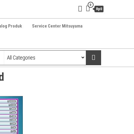
0
Rp0
alog Produk
Service Center Mitsuyama
d