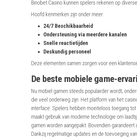
Binobet Casino kunnen spelers rekenen op diverse
Hoofd kenmerken zijn onder meer:
24/7 Beschikbaarheid
Ondersteuning via meerdere kanalen
Snelle reactietijden
Deskundig personeel
Deze elementen samen zorgen voor een klantenservi
De beste mobiele game-ervar
Nu mobiel gamen steeds populairder wordt, ondersc
die veel onderweg zijn. Het platform van het casin
interface. Spelers hebben moeiteloos toegang tot 
maakt gebruik van moderne technologie om laadtij
gamen worden aangepakt. Bovendien garandeert de 
Dankzij regelmatige updates en de toevoeging van 