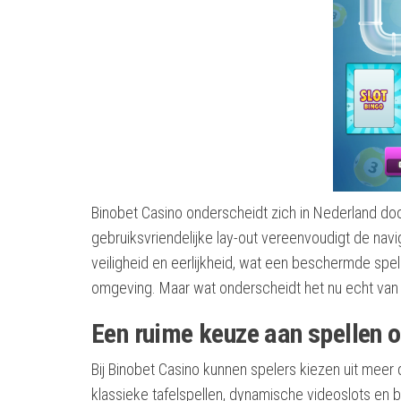
Binobet Casino onderscheidt zich in Nederland do
gebruiksvriendelijke lay-out vereenvoudigt de navi
veiligheid en eerlijkheid, wat een beschermde spe
omgeving. Maar wat onderscheidt het nu echt van
Een ruime keuze aan spellen o
Bij Binobet Casino kunnen spelers kiezen uit meer
klassieke tafelspellen, dynamische videoslots en b