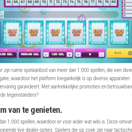
or zijn ruime spelaanbod van meer dan 1.000 spellen, die een di
gatie, waardoor het platform toegankelijk is op diverse apparaten
lervaring garandeert. Met aantrekkelijke promoties en betrouwbar
 de tegenstanders?
m van te genieten.
 dan 1.000 spellen, waardoor er voor ieder wat wils is. Deze omva
oeiende live dealer-opties. Spelers die op zoek zijn naar tactisc