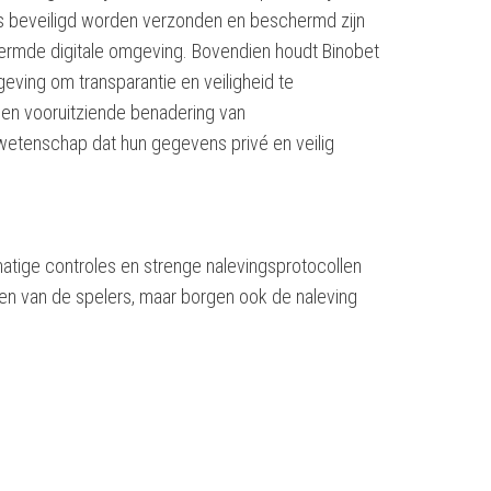
ns beveiligd worden verzonden en beschermd zijn
ermde digitale omgeving. Bovendien houdt Binobet
ving om transparantie en veiligheid te
een vooruitziende benadering van
e wetenschap dat hun gegevens privé en veilig
matige controles en strenge nalevingsprotocollen
uwen van de spelers, maar borgen ook de naleving