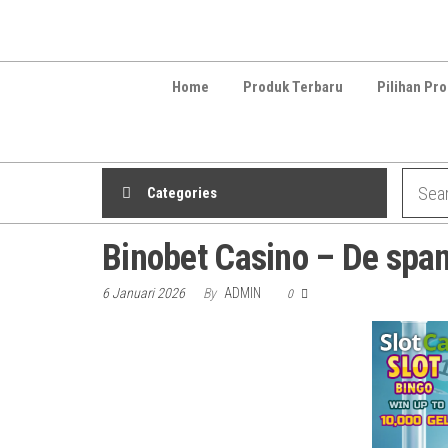
Skip
to
the
Home
Produk Terbaru
Pilihan Pr
content
Categories
Binobet Casino – De spa
6 Januari 2026
By
ADMIN
0