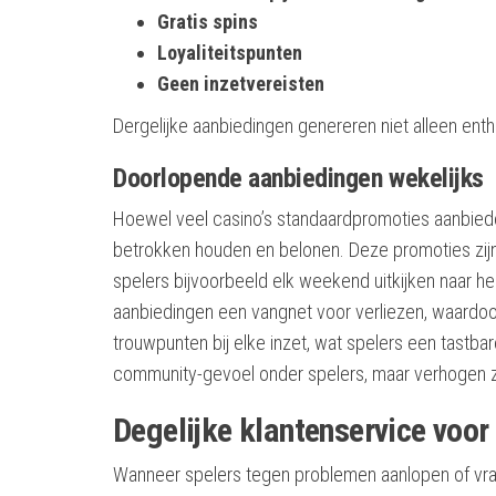
Gratis spins
Loyaliteitspunten
Geen inzetvereisten
Dergelijke aanbiedingen genereren niet alleen ent
Doorlopende aanbiedingen wekelijks
Hoewel veel casino’s standaardpromoties aanbiede
betrokken houden en belonen. Deze promoties zijn
spelers bijvoorbeeld elk weekend uitkijken naar 
aanbiedingen een vangnet voor verliezen, waardoor
trouwpunten bij elke inzet, wat spelers een tastba
community-gevoel onder spelers, maar verhogen ze 
Degelijke klantenservice voor
Wanneer spelers tegen problemen aanlopen of vrage