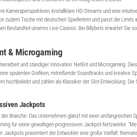
 Kameraperspektiven, kristallklare HD-Streams und eine intuiti
on zudem Tische mit deutschen Spielleitern und passt die Limits an
n Bestandteil unseres Live-Casinos. Bei Billybets erwartet Sie so
Ent & Microgaming
ierarbeit und ständiger Innovation: NetEnt und Microgaming. Die
eine opulenten Grafiken, mitreißende Soundtracks und kreative Sp
ern hochbeliebt und zählen als Klassiker der Slot-Entwicklung. Die
ssiven Jackpots
n der Branche. Das Unternehmen glänzt mit einer umfangreichen S
aming für seine gewaltigen progressiven Jackpot-Netzwerke. “Me
r Jackpots präsentiert der Entwickler eine große Vielfalt: themati