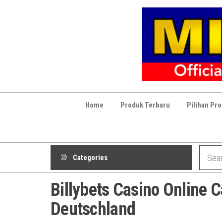
Skip
to
the
content
Home
Produk Terbaru
Pilihan Pr
Categories
Billybets Casino Online C
Deutschland