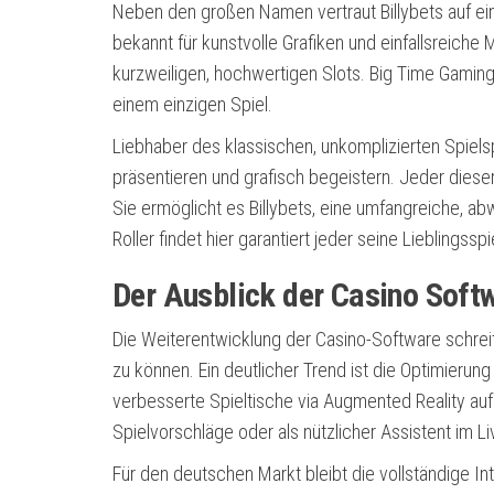
Neben den großen Namen vertraut Billybets auf ein 
bekannt für kunstvolle Grafiken und einfallsreich
kurzweiligen, hochwertigen Slots. Big Time Gami
einem einzigen Spiel.
Liebhaber des klassischen, unkomplizierten Spiels
präsentieren und grafisch begeistern. Jeder dieser
Sie ermöglicht es Billybets, eine umfangreiche, 
Roller findet hier garantiert jeder seine Lieblingsspi
Der Ausblick der Casino Soft
Die Weiterentwicklung der Casino-Software schreit
zu können. Ein deutlicher Trend ist die Optimierun
verbesserte Spieltische via Augmented Reality auf d
Spielvorschläge oder als nützlicher Assistent im Li
Für den deutschen Markt bleibt die vollständige 