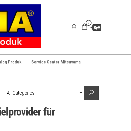
0
Rp0
alog Produk
Service Center Mitsuyama
elprovider für