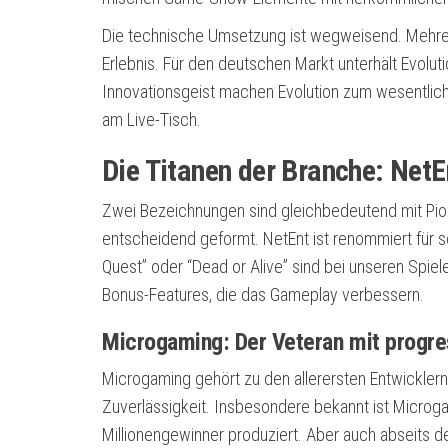
Die technische Umsetzung ist wegweisend. Mehrere
Erlebnis. Für den deutschen Markt unterhält Evoluti
Innovationsgeist machen Evolution zum wesentliche
am Live-Tisch.
Die Titanen der Branche: Net
Zwei Bezeichnungen sind gleichbedeutend mit Pion
entscheidend geformt. NetEnt ist renommiert für s
Quest” oder “Dead or Alive” sind bei unseren Spiel
Bonus-Features, die das Gameplay verbessern.
Microgaming: Der Veteran mit progre
Microgaming gehört zu den allerersten Entwickler
Zuverlässigkeit. Insbesondere bekannt ist Microg
Millionengewinner produziert. Aber auch abseits de