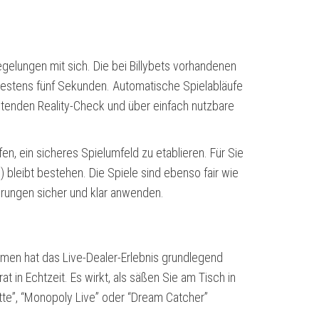
gelungen mit sich. Die bei Billybets vorhandenen
destens fünf Sekunden. Automatische Spielabläufe
chtenden Reality-Check und über einfach nutzbare
n, ein sicheres Spielumfeld zu etablieren. Für Sie
G) bleibt bestehen. Die Spiele sind ebenso fair wie
ehrungen sicher und klar anwenden.
nehmen hat das Live-Dealer-Erlebnis grundlegend
in Echtzeit. Es wirkt, als säßen Sie am Tisch in
ette”, “Monopoly Live” oder “Dream Catcher”