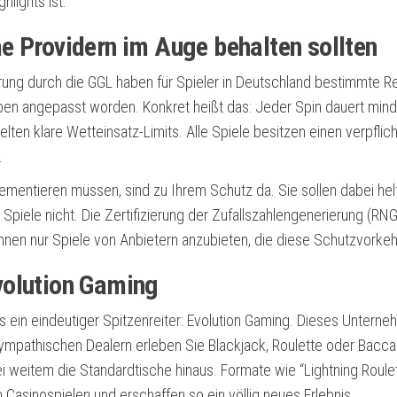
hlights ist.
e Providern im Auge behalten sollten
rung durch die GGL haben für Spieler in Deutschland bestimmte Re
ben angepasst worden. Konkret heißt das: Jeder Spin dauert min
lten klare Wetteinsatz-Limits. Alle Spiele besitzen einen verpfli
.
mentieren müssen, sind zu Ihrem Schutz da. Sie sollen dabei helfe
r Spiele nicht. Die Zertifizierung der Zufallszahlengenerierung (RN
 Ihnen nur Spiele von Anbietern anzubieten, die diese Schutzvork
volution Gaming
bets ein eindeutiger Spitzenreiter: Evolution Gaming. Dieses Unter
pathischen Dealern erleben Sie Blackjack, Roulette oder Baccarat 
ei weitem die Standardtische hinaus. Formate wie “Lightning Roul
sinospielen und erschaffen so ein völlig neues Erlebnis.