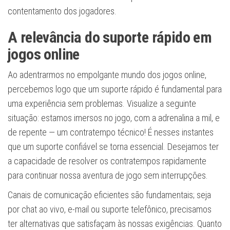
contentamento dos jogadores.
A relevância do suporte rápido em
jogos online
Ao adentrarmos no empolgante mundo dos jogos online,
percebemos logo que um suporte rápido é fundamental para
uma experiência sem problemas. Visualize a seguinte
situação: estamos imersos no jogo, com a adrenalina a mil, e
de repente — um contratempo técnico! É nesses instantes
que um suporte confiável se torna essencial. Desejamos ter
a capacidade de resolver os contratempos rapidamente
para continuar nossa aventura de jogo sem interrupções.
Canais de comunicação eficientes são fundamentais; seja
por chat ao vivo, e-mail ou suporte telefônico, precisamos
ter alternativas que satisfaçam às nossas exigências. Quanto