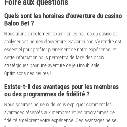
Foire aux questions
Quels sont les horaires d’ouverture du casino
Baloo Bet ?
Nous allons directement examiner les heures du casino et
analyser ses heures d’ouverture. Savoir quand s’y rendre est
essentiel pour profiter pleinement de notre expérience, et
cette information nous permettra de faire des choix
stratégiques pour une aventure de jeu inoubliable.
Optimisons ces heures !
Existe-t-il des avantages pour les membres
ou des programmes de fidélité ?
Nous sommes heureux de vous expliquer comment les
avantages réservés aux membres et les programmes de
fidélité améliorent votre expérience. Ces avantages ne se