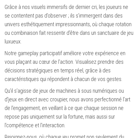
Grâce à nos visuels immersifs de dernier cri, les joueurs ne
se contentent pas d’observer ; ils s’immergent dans des
univers esthétiquement impressionnants, où chaque rotation
ou combinaison fait ressentir d’être dans un sanctuaire de jeu
luxueux.
Notre gameplay participatif améliore votre expérience en
vous plaçant au cœur de l’action. Visualisez prendre des
décisions stratégiques en temps réel, grâce à des
caractéristiques qui répondent à chacun de vos gestes.
Qu’il s’agisse de jeux de machines à sous numériques ou
d’jeux en direct avec croupier, nous avons perfectionné l’art
de l’engagement, en veillant à ce que chaque session ne
repose pas uniquement sur la fortune, mais aussi sur
l’compétence et l’interaction.
Rejoignez-nous, où chaque jeu promet non seulement du