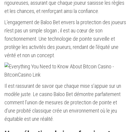
rigoureuses, assurant que chaque joueur saisisse les règles
et les chances, et renforçant ainsi la confiance.
L’engagement de Baloo Bet envers la protection des joueurs
n’est pas un simple slogan ; il est au cœur de son
fonctionnement. Une technologie de pointe surveille et
protège les activités des joueurs, rendant de l’équité une
vérité et non un concept.
Il est rassurant de savoir que chaque mise s’appuie sur un
modèle juste. Le casino Baloo Bet démontre parfaitement
comment l’union de mesures de protection de pointe et
d’une probité classique crée un environnement où le jeu
équitable est une réalité.