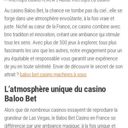
Au casino Baloo Bet, la chance ne tombe pas du ciel ; elle se
forge dans une atmosphère envoûtante, à la fois vraie et
juste. Niché au cœur de la France, ce casino combine avec
brio tradition et innovation, créant une ambiance qui stimule
tous les sens. Avec plus de 500 jeux à explorer, tous plus
fascinants les uns que les autres, notre engagement pour un
jeu équitable et responsable vous garantit une expérience
de jeu en toute sérénité. Envie de découvrir le secret de son
attrait ?
baloo bet casino machines à sous
L’atmosphère unique du casino
Baloo Bet
Alors que de nombreux casinos essayent de reproduire la
grandeur de Las Vegas, le Baloo Bet Casino en France se
différencie par une ambiance magique, à la fois unique et