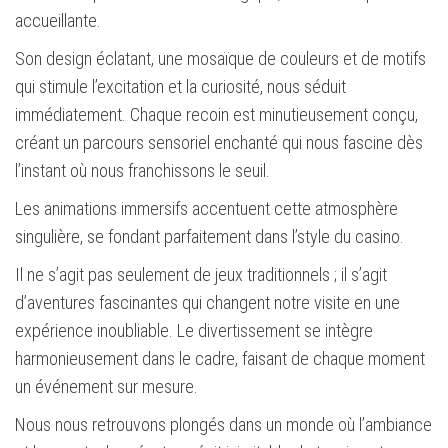
accueillante.
Son design éclatant, une mosaïque de couleurs et de motifs
qui stimule l’excitation et la curiosité, nous séduit
immédiatement. Chaque recoin est minutieusement conçu,
créant un parcours sensoriel enchanté qui nous fascine dès
l’instant où nous franchissons le seuil.
Les animations immersifs accentuent cette atmosphère
singulière, se fondant parfaitement dans l’style du casino.
Il ne s’agit pas seulement de jeux traditionnels ; il s’agit
d’aventures fascinantes qui changent notre visite en une
expérience inoubliable. Le divertissement se intègre
harmonieusement dans le cadre, faisant de chaque moment
un événement sur mesure.
Nous nous retrouvons plongés dans un monde où l’ambiance