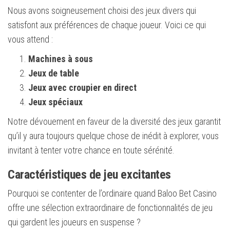
Nous avons soigneusement choisi des jeux divers qui
satisfont aux préférences de chaque joueur. Voici ce qui
vous attend :
Machines à sous
Jeux de table
Jeux avec croupier en direct
Jeux spéciaux
Notre dévouement en faveur de la diversité des jeux garantit
qu’il y aura toujours quelque chose de inédit à explorer, vous
invitant à tenter votre chance en toute sérénité.
Caractéristiques de jeu excitantes
Pourquoi se contenter de l’ordinaire quand Baloo Bet Casino
offre une sélection extraordinaire de fonctionnalités de jeu
qui gardent les joueurs en suspense ?