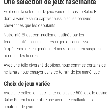
Une sélection de jeux fascinante
Explorons la sélection de jeux variée du casino Baloo Bet,
dont la variété saura captiver aussi bien les parieurs
chevronnés que les débutants.
Notre intérêt est continuellement attirée par les
fonctionnalités passionnantes du jeu qui enrichissent
l’expérience de jeu générale et nous tiennent en suspense
pendant des heures.
Avec une telle diversité d’options, nous sommes certains de
ne jamais nous ennuyer dans ce terrain de jeu numérique.
Choix de jeux variée
Avec une collection fascinante de plus de 500 jeux, le casino
Baloo Bet en France offre une aventure exaltante aux
amateurs de jeux.