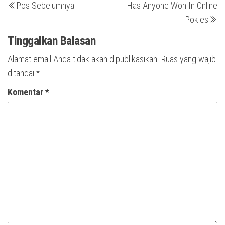
Pos Sebelumnya
Has Anyone Won In Online
Post
Po
pos
Pokies
Tinggalkan Balasan
Alamat email Anda tidak akan dipublikasikan.
Ruas yang wajib
ditandai
*
Komentar
*