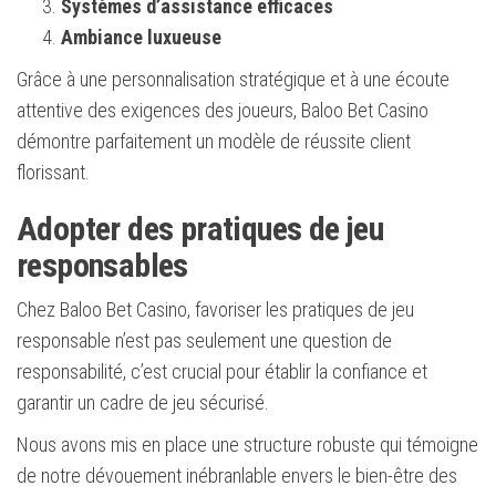
Systèmes d’assistance efficaces
Ambiance luxueuse
Grâce à une personnalisation stratégique et à une écoute
attentive des exigences des joueurs, Baloo Bet Casino
démontre parfaitement un modèle de réussite client
florissant.
Adopter des pratiques de jeu
responsables
Chez Baloo Bet Casino, favoriser les pratiques de jeu
responsable n’est pas seulement une question de
responsabilité, c’est crucial pour établir la confiance et
garantir un cadre de jeu sécurisé.
Nous avons mis en place une structure robuste qui témoigne
de notre dévouement inébranlable envers le bien-être des