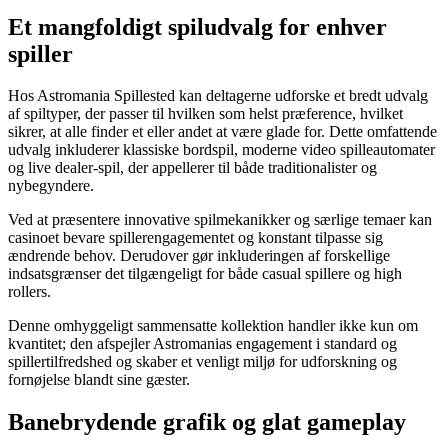
Et mangfoldigt spiludvalg for enhver
spiller
Hos Astromania Spillested kan deltagerne udforske et bredt udvalg
af spiltyper, der passer til hvilken som helst præference, hvilket
sikrer, at alle finder et eller andet at være glade for. Dette omfattende
udvalg inkluderer klassiske bordspil, moderne video spilleautomater
og live dealer-spil, der appellerer til både traditionalister og
nybegyndere.
Ved at præsentere innovative spilmekanikker og særlige temaer kan
casinoet bevare spillerengagementet og konstant tilpasse sig
ændrende behov. Derudover gør inkluderingen af forskellige
indsatsgrænser det tilgængeligt for både casual spillere og high
rollers.
Denne omhyggeligt sammensatte kollektion handler ikke kun om
kvantitet; den afspejler Astromanias engagement i standard og
spillertilfredshed og skaber et venligt miljø for udforskning og
fornøjelse blandt sine gæster.
Banebrydende grafik og glat gameplay