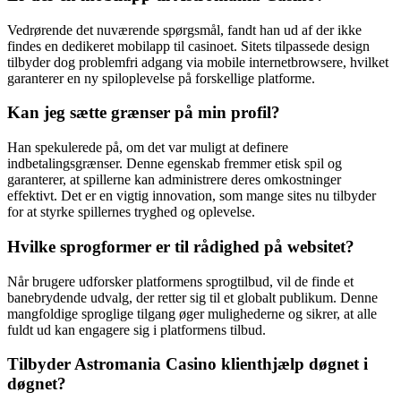
Vedrørende det nuværende spørgsmål, fandt han ud af der ikke
findes en dedikeret mobilapp til casinoet. Sitets tilpassede design
tilbyder dog problemfri adgang via mobile internetbrowsere, hvilket
garanterer en ny spiloplevelse på forskellige platforme.
Kan jeg sætte grænser på min profil?
Han spekulerede på, om det var muligt at definere
indbetalingsgrænser. Denne egenskab fremmer etisk spil og
garanterer, at spillerne kan administrere deres omkostninger
effektivt. Det er en vigtig innovation, som mange sites nu tilbyder
for at styrke spillernes tryghed og oplevelse.
Hvilke sprogformer er til rådighed på websitet?
Når brugere udforsker platformens sprogtilbud, vil de finde et
banebrydende udvalg, der retter sig til et globalt publikum. Denne
mangfoldige sproglige tilgang øger mulighederne og sikrer, at alle
fuldt ud kan engagere sig i platformens tilbud.
Tilbyder Astromania Casino klienthjælp døgnet i
døgnet?