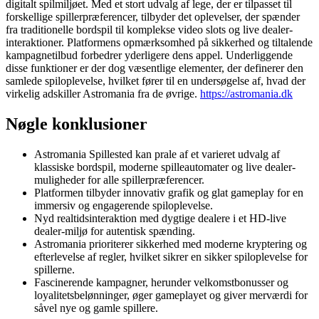
digitalt spilmiljøet. Med et stort udvalg af lege, der er tilpasset til
forskellige spillerpræferencer, tilbyder det oplevelser, der spænder
fra traditionelle bordspil til komplekse video slots og live dealer-
interaktioner. Platformens opmærksomhed på sikkerhed og tiltalende
kampagnetilbud forbedrer yderligere dens appel. Underliggende
disse funktioner er der dog væsentlige elementer, der definerer den
samlede spiloplevelse, hvilket fører til en undersøgelse af, hvad der
virkelig adskiller Astromania fra de øvrige.
https://astromania.dk
Nøgle konklusioner
Astromania Spillested kan prale af et varieret udvalg af
klassiske bordspil, moderne spilleautomater og live dealer-
muligheder for alle spillerpræferencer.
Platformen tilbyder innovativ grafik og glat gameplay for en
immersiv og engagerende spiloplevelse.
Nyd realtidsinteraktion med dygtige dealere i et HD-live
dealer-miljø for autentisk spænding.
Astromania prioriterer sikkerhed med moderne kryptering og
efterlevelse af regler, hvilket sikrer en sikker spiloplevelse for
spillerne.
Fascinerende kampagner, herunder velkomstbonusser og
loyalitetsbelønninger, øger gameplayet og giver merværdi for
såvel nye og gamle spillere.