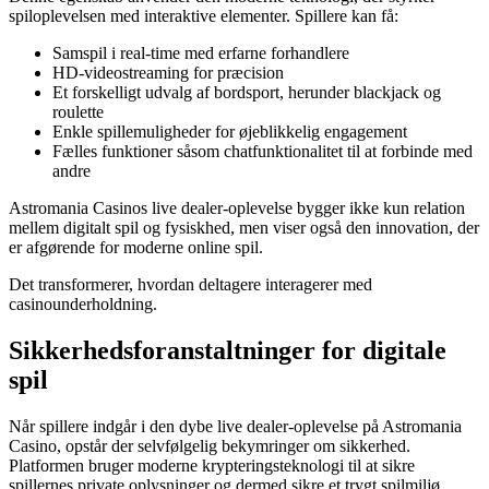
spiloplevelsen med interaktive elementer. Spillere kan få:
Samspil i real-time med erfarne forhandlere
HD-videostreaming for præcision
Et forskelligt udvalg af bordsport, herunder blackjack og
roulette
Enkle spillemuligheder for øjeblikkelig engagement
Fælles funktioner såsom chatfunktionalitet til at forbinde med
andre
Astromania Casinos live dealer-oplevelse bygger ikke kun relation
mellem digitalt spil og fysiskhed, men viser også den innovation, der
er afgørende for moderne online spil.
Det transformerer, hvordan deltagere interagerer med
casinounderholdning.
Sikkerhedsforanstaltninger for digitale
spil
Når spillere indgår i den dybe live dealer-oplevelse på Astromania
Casino, opstår der selvfølgelig bekymringer om sikkerhed.
Platformen bruger moderne krypteringsteknologi til at sikre
spillernes private oplysninger og dermed sikre et trygt spilmiljø.