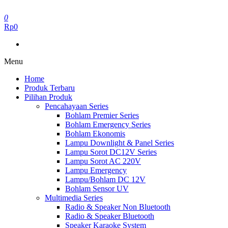
Skip
to
0
the
Rp0
content
Menu
Home
Produk Terbaru
Pilihan Produk
Pencahayaan Series
Bohlam Premier Series
Bohlam Emergency Series
Bohlam Ekonomis
Lampu Downlight & Panel Series
Lampu Sorot DC12V Series
Lampu Sorot AC 220V
Lampu Emergency
Lampu/Bohlam DC 12V
Bohlam Sensor UV
Multimedia Series
Radio & Speaker Non Bluetooth
Radio & Speaker Bluetooth
Speaker Karaoke System