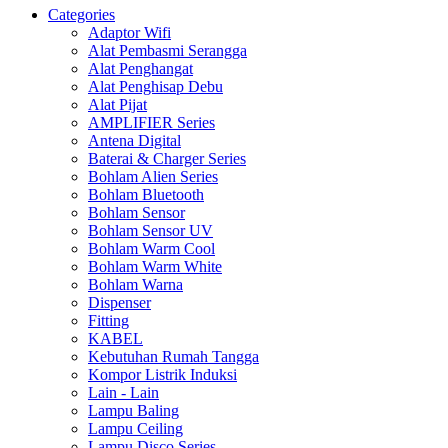
Categories
Adaptor Wifi
Alat Pembasmi Serangga
Alat Penghangat
Alat Penghisap Debu
Alat Pijat
AMPLIFIER Series
Antena Digital
Baterai & Charger Series
Bohlam Alien Series
Bohlam Bluetooth
Bohlam Sensor
Bohlam Sensor UV
Bohlam Warm Cool
Bohlam Warm White
Bohlam Warna
Dispenser
Fitting
KABEL
Kebutuhan Rumah Tangga
Kompor Listrik Induksi
Lain - Lain
Lampu Baling
Lampu Ceiling
Lampu Disco Series