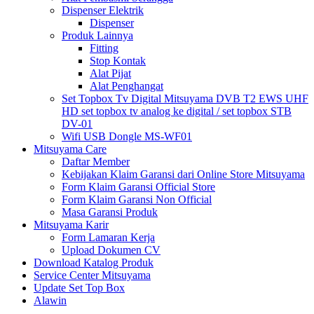
Dispenser Elektrik
Dispenser
Produk Lainnya
Fitting
Stop Kontak
Alat Pijat
Alat Penghangat
Set Topbox Tv Digital Mitsuyama DVB T2 EWS UHF
HD set topbox tv analog ke digital / set topbox STB
DV-01
Wifi USB Dongle MS-WF01
Mitsuyama Care
Daftar Member
Kebijakan Klaim Garansi dari Online Store Mitsuyama
Form Klaim Garansi Official Store
Form Klaim Garansi Non Official
Masa Garansi Produk
Mitsuyama Karir
Form Lamaran Kerja
Upload Dokumen CV
Download Katalog Produk
Service Center Mitsuyama
Update Set Top Box
Alawin