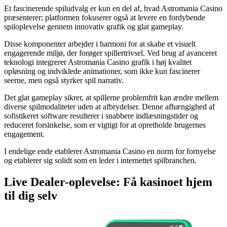
Et fascinerende spiludvalg er kun en del af, hvad Astromania Casino
præsenterer; platformen fokuserer også at levere en fordybende
spiloplevelse gennem innovativ grafik og glat gameplay.
Disse komponenter arbejder i harmoni for at skabe et visuelt
engagerende miljø, der forøger spillertrivsel. Ved brug af avanceret
teknologi integrerer Astromania Casino grafik i høj kvalitet
opløsning og indviklede animationer, som ikke kun fascinerer
seerne, men også styrker spil narrativ.
Det glat gameplay sikrer, at spillerne problemfrit kan ændre mellem
diverse spilmodaliteter uden at afbrydelser. Denne afhængighed af
sofistikeret software resulterer i snabbere indlæsningstider og
reduceret forsinkelse, som er vigtigt for at opretholde brugernes
engagement.
I endelige ende etablerer Astromania Casino en norm for fornyelse
og etablerer sig solidt som en leder i internettet spilbranchen.
Live Dealer-oplevelse: Få kasinoet hjem
til dig selv