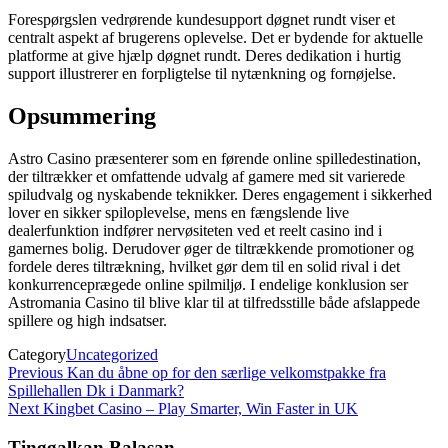
Forespørgslen vedrørende kundesupport døgnet rundt viser et
centralt aspekt af brugerens oplevelse. Det er bydende for aktuelle
platforme at give hjælp døgnet rundt. Deres dedikation i hurtig
support illustrerer en forpligtelse til nytænkning og fornøjelse.
Opsummering
Astro Casino præsenterer som en førende online spilledestination,
der tiltrækker et omfattende udvalg af gamere med sit varierede
spiludvalg og nyskabende teknikker. Deres engagement i sikkerhed
lover en sikker spiloplevelse, mens en fængslende live
dealerfunktion indfører nervøsiteten ved et reelt casino ind i
gamernes bolig. Derudover øger de tiltrækkende promotioner og
fordele deres tiltrækning, hvilket gør dem til en solid rival i det
konkurrenceprægede online spilmiljø. I endelige konklusion ser
Astromania Casino til blive klar til at tilfredsstille både afslappede
spillere og high indsatser.
Category
Uncategorized
Navigasi
Previous
Previous
Kan du åbne op for den særlige velkomstpakke fra
Post
Spillehallen Dk i Danmark?
pos
Next
Next
Kingbet Casino – Play Smarter, Win Faster in UK
Post
Tinggalkan Balasan