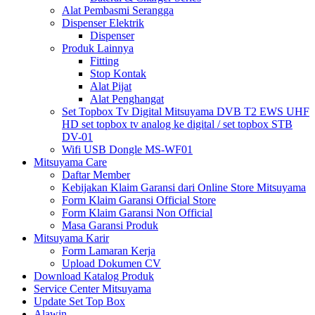
Alat Pembasmi Serangga
Dispenser Elektrik
Dispenser
Produk Lainnya
Fitting
Stop Kontak
Alat Pijat
Alat Penghangat
Set Topbox Tv Digital Mitsuyama DVB T2 EWS UHF
HD set topbox tv analog ke digital / set topbox STB
DV-01
Wifi USB Dongle MS-WF01
Mitsuyama Care
Daftar Member
Kebijakan Klaim Garansi dari Online Store Mitsuyama
Form Klaim Garansi Official Store
Form Klaim Garansi Non Official
Masa Garansi Produk
Mitsuyama Karir
Form Lamaran Kerja
Upload Dokumen CV
Download Katalog Produk
Service Center Mitsuyama
Update Set Top Box
Alawin