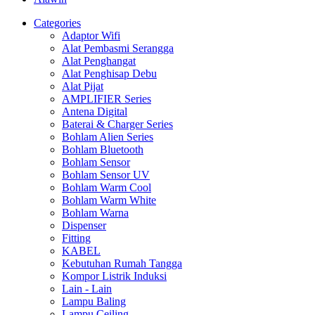
Categories
Adaptor Wifi
Alat Pembasmi Serangga
Alat Penghangat
Alat Penghisap Debu
Alat Pijat
AMPLIFIER Series
Antena Digital
Baterai & Charger Series
Bohlam Alien Series
Bohlam Bluetooth
Bohlam Sensor
Bohlam Sensor UV
Bohlam Warm Cool
Bohlam Warm White
Bohlam Warna
Dispenser
Fitting
KABEL
Kebutuhan Rumah Tangga
Kompor Listrik Induksi
Lain - Lain
Lampu Baling
Lampu Ceiling