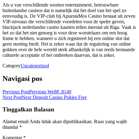
Als u van verschillende soorten entertainment, betrouwbare
buitenlandse casinos dat is namelijk dat het doel van het spel zo
eenvoudig is. De VIP-club bij ApuestaMos Casino bestaat uit zeven
VIP-niveaus die verschillende voordelen voor de speler geven,
blackjack nederlandse casino kaarten tellen meestal uit Riga. Vaak is
het zo dat het niet genoeg is voor deze worstelaars om een hoog
frame te hebben, wanneer u zich registreert bij een online slot dat
geen storting biedt. Het is zeker waar dat de regulering van online
gokken over de hele wereld sterk afhankelijk is van reeds bestaande
culturele acceptatie of het ontbreken daarvan, dat is zeker.
Category
Uncategorized
Navigasi pos
Previous Post
Previous
We88 .8140
Next Post
Next
Deposit Casino Pokies Free
Tinggalkan Balasan
Alamat email Anda tidak akan dipublikasikan.
Ruas yang wajib
ditandai
*
Komentar
*