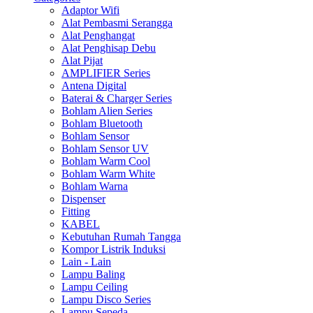
Adaptor Wifi
Alat Pembasmi Serangga
Alat Penghangat
Alat Penghisap Debu
Alat Pijat
AMPLIFIER Series
Antena Digital
Baterai & Charger Series
Bohlam Alien Series
Bohlam Bluetooth
Bohlam Sensor
Bohlam Sensor UV
Bohlam Warm Cool
Bohlam Warm White
Bohlam Warna
Dispenser
Fitting
KABEL
Kebutuhan Rumah Tangga
Kompor Listrik Induksi
Lain - Lain
Lampu Baling
Lampu Ceiling
Lampu Disco Series
Lampu Sepeda