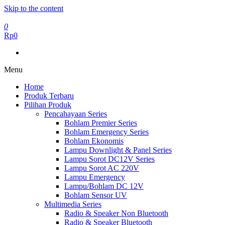
Skip to the content
0
Rp0
Menu
Home
Produk Terbaru
Pilihan Produk
Pencahayaan Series
Bohlam Premier Series
Bohlam Emergency Series
Bohlam Ekonomis
Lampu Downlight & Panel Series
Lampu Sorot DC12V Series
Lampu Sorot AC 220V
Lampu Emergency
Lampu/Bohlam DC 12V
Bohlam Sensor UV
Multimedia Series
Radio & Speaker Non Bluetooth
Radio & Speaker Bluetooth