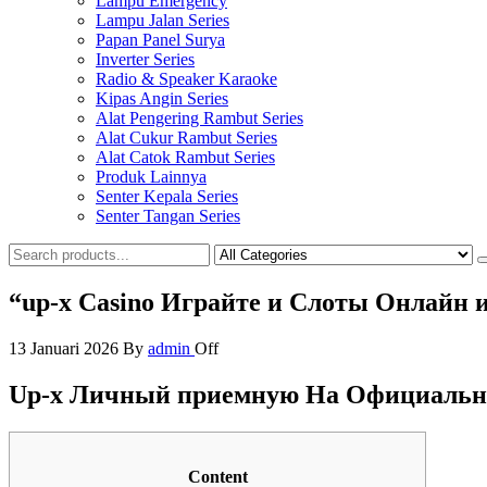
Lampu Emergency
Lampu Jalan Series
Papan Panel Surya
Inverter Series
Radio & Speaker Karaoke
Kipas Angin Series
Alat Pengering Rambut Series
Alat Cukur Rambut Series
Alat Catok Rambut Series
Produk Lainnya
Senter Kepala Series
Senter Tangan Series
“up-x Casino Играйте и Слоты Онлайн 
13 Januari 2026
By
admin
Off
Up-x Личный приемную На Официальн
Content