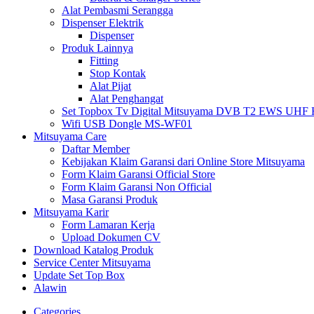
Alat Pembasmi Serangga
Dispenser Elektrik
Dispenser
Produk Lainnya
Fitting
Stop Kontak
Alat Pijat
Alat Penghangat
Set Topbox Tv Digital Mitsuyama DVB T2 EWS UHF HD s
Wifi USB Dongle MS-WF01
Mitsuyama Care
Daftar Member
Kebijakan Klaim Garansi dari Online Store Mitsuyama
Form Klaim Garansi Official Store
Form Klaim Garansi Non Official
Masa Garansi Produk
Mitsuyama Karir
Form Lamaran Kerja
Upload Dokumen CV
Download Katalog Produk
Service Center Mitsuyama
Update Set Top Box
Alawin
Categories