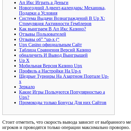
Ап Икс Играть а Деньги
Новогодний Адвент-календарь: Механика,
Подарки а Условия
Система Выдачи Вознаграждений В Up X:
Стимуляция Активности Гемблеров
Как выиграем В Ап Икс Казино?
Отзывы Пользователей
Отзывы об” “up-x (“
Upx Casino официальным Сайт
Таблица Сравнения Версий Казино
обналичить И Вывод Выигрышей
Up X
Мобильная Версия Казино Upx
Профиль а Настройки На Up-x
Щедрые Турниры На Азартном Портале Up-
x
Зеркало
Какие Игры Пользуются Популярностью а
Upx?
Промокоды только Бонусы Для них Сайтов
Стоит отметить, что скорость вывода зависит от выбранного м
игроков и проводятся только операции максимально проворно.