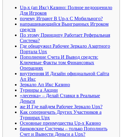
Up-x (ап Икс) Казино: Полное недооценило
Для Игроков
почему Играют В Up-x С Мобильного?
напрашивающийся Выигранных Игроком
средств
По этому Принципу Работает Реферальная
Система?
Где обнаружил Рабочее Зеркало Азартного
Портала Upx
Пополнение Счета И Вывод средств:
Ключевые Факты том Финансовых
Операциях
внутренняя И Дизайн официальной Сайта
Ап Икс
Зеркало Ап Икс Казино
Турниры а Акции
«лесенка» – Делай Ставки в Реальные
Деньги
же И Где найдем Рабочее Зеркало Upx?
Как соперничать Других Участников а
Турнирах Upx
Основные преимущества Up-x Казино
банковские Системы – только Пополнить
Счет и Вывести Деньги а Upx?