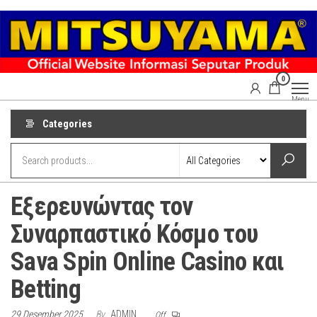
Skip
to
the
content
0
Menu
Categories
Εξερευνώντας τον
Συναρπαστικό Κόσμο του
Sava Spin Online Casino και
Betting
29 Desember 2025
By
ADMIN
Off