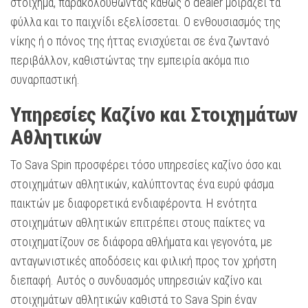
στοίχημα, παρακολουθώντας καθώς ο dealer μοιράζει τα
φύλλα και το παιχνίδι εξελίσσεται. Ο ενθουσιασμός της
νίκης ή ο πόνος της ήττας ενισχύεται σε ένα ζωντανό
περιβάλλον, καθιστώντας την εμπειρία ακόμα πιο
συναρπαστική.
Υπηρεσίες Καζίνο και Στοιχημάτων
Αθλητικών
Το Sava Spin προσφέρει τόσο υπηρεσίες καζίνο όσο και
στοιχημάτων αθλητικών, καλύπτοντας ένα ευρύ φάσμα
παικτών με διαφορετικά ενδιαφέροντα. Η ενότητα
στοιχημάτων αθλητικών επιτρέπει στους παίκτες να
στοιχηματίζουν σε διάφορα αθλήματα και γεγονότα, με
ανταγωνιστικές αποδόσεις και φιλική προς τον χρήστη
διεπαφή. Αυτός ο συνδυασμός υπηρεσιών καζίνο και
στοιχημάτων αθλητικών καθιστά το Sava Spin έναν