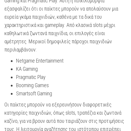
Gaming και Pragmatic Play. Αυτή η ποικιλομορφία
εξασφαλίζει ότι οι παίκτες μπορούν να απολαύσουν μια
ευρεία γκάμα παιχνιδιών, καθένα με τα δικά του
χαρακτηριστικά και gameplay. Από κλασικά slots μέχρι
καθηλωτικά ζωντανά παιχνίδια, οι επιλογές είναι
αμέτρητες. Μερικοί δημοφιλείς πάροχοι παιχνιδιών
περιλαμβάνουν:
Netgame Entertainment
KA Gaming
Pragmatic Play
Booming Games
Smartsoft Gaming
Οι παίκτες μπορούν να εξερευνήσουν διαφορετικές
κατηγορίες παιχνιδιών, όπως slots, τραπέζια και ζωντανά
καζίνο, για να βρουν αυτά που ταιριάζουν στις προτιμήσεις
τους. Η λειτουργία αναζήτησης του ιστότοπου επιτρέπει