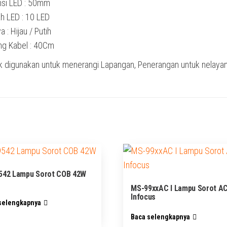
si LED : 50mm
h LED : 10 LED
 : Hijau / Putih
ng Kabel : 40Cm
 digunakan untuk menerangi Lapangan, Penerangan untuk nelayan, R
542 Lampu Sorot COB 42W
MS-99xxAC I Lampu Sorot A
Infocus
selengkapnya
Baca selengkapnya