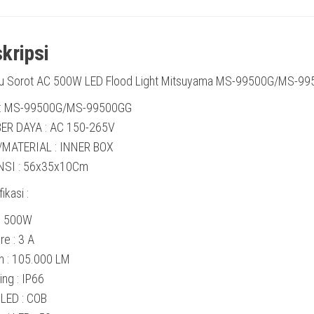
kripsi
u Sorot AC 500W LED Flood Light Mitsuyama MS-99500G/MS-9
 : MS-99500G/MS-99500GG
ER DAYA : AC 150-265V
/MATERIAL : INNER BOX
NSI : 56x35x10Cm
ikasi :
: 500W
e : 3 A
 : 105.000 LM
ing : IP66
 LED : COB