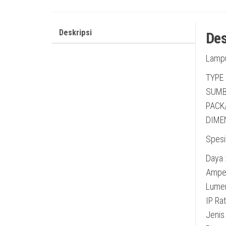
Deskripsi
Des
Lamp
TYPE
SUMB
PACK
DIME
Spesif
Daya 
Amper
Lumen
IP Rat
Jenis