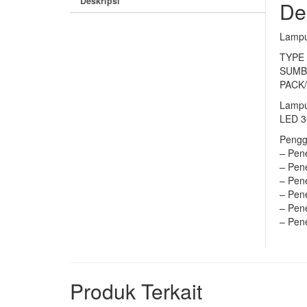
Deskripsi
De
Lampu
TYPE 
SUMBE
PACK/
Lampu
LED 30
Pengg
– Pen
– Pen
– Pen
– Pen
– Pen
– Pen
Produk Terkait