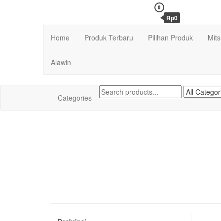
Skip
0
to
Rp0
the
content
Home
Produk Terbaru
Pilihan Produk
Mit
Alawin
Categories