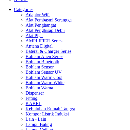
Categories
Adaptor Wifi
Alat Pembasmi Serangga
Alat Penghangat
Alat Penghisap Debu
Alat Pijat
AMPLIFIER Series
Antena Digital
Baterai & Charger Series
Bohlam Alien Series
Bohlam Bluetooth
Bohlam Sensor
Bohlam Sensor UV
Bohlam Warm Cool
Bohlam Warm White
Bohlam Warna
Dispenser
Fitting
KABEL
Kebutuhan Rumah Tangga
Kompor Listrik Induksi
Lain - Lain
Lampu Baling
Lampu Ceiling