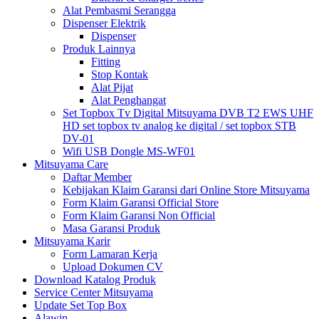
Alat Pembasmi Serangga
Dispenser Elektrik
Dispenser
Produk Lainnya
Fitting
Stop Kontak
Alat Pijat
Alat Penghangat
Set Topbox Tv Digital Mitsuyama DVB T2 EWS UHF
HD set topbox tv analog ke digital / set topbox STB
DV-01
Wifi USB Dongle MS-WF01
Mitsuyama Care
Daftar Member
Kebijakan Klaim Garansi dari Online Store Mitsuyama
Form Klaim Garansi Official Store
Form Klaim Garansi Non Official
Masa Garansi Produk
Mitsuyama Karir
Form Lamaran Kerja
Upload Dokumen CV
Download Katalog Produk
Service Center Mitsuyama
Update Set Top Box
Alawin