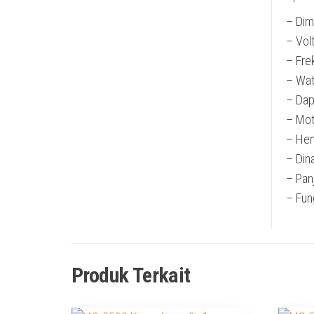
– Dim
– Vol
– Fre
– Wat
– Dap
– Mot
– He
– Din
– Pan
– Fung
Produk Terkait