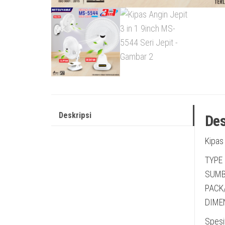
Deskripsi
Des
Kipas
TYPE 
SUMB
PACK
DIMEN
Spesif