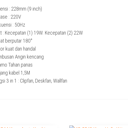
ensi : 228mm (9 inch)
tase : 220V
kuensi : 50Hz
t : Kecepatan (1) 19W. Kecepatan (2) 22W
at berputar 180°
or kuat dan handal
mbusan Angin kencang
amo Tahan panas
jang kabel 1,5M
si 3 in 1 : Clipfan, Deskfan, Wallfan