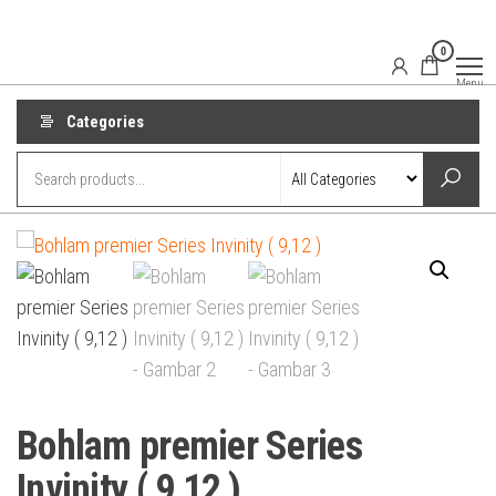
Skip
to
0
the
Menu
content
Categories
Bohlam premier Series
Invinity ( 9,12 )