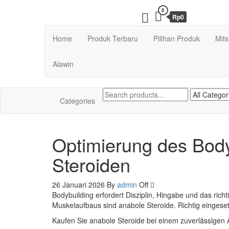
Skip
0
to
Rp0
the
content
Home
Produk Terbaru
Pilihan Produk
Mit
Alawin
Categories
Optimierung des Bodyb
Steroiden
26 Januari 2026
By
admin
Off
Bodybuilding erfordert Disziplin, Hingabe und das ric
Muskelaufbaus sind anabole Steroide. Richtig eingese
Kaufen Sie anabole Steroide bei einem zuverlässigen