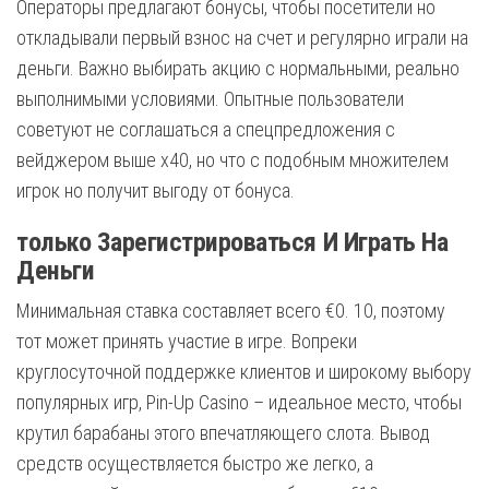
Операторы предлагают бонусы, чтобы посетители но
откладывали первый взнос на счет и регулярно играли на
деньги. Важно выбирать акцию с нормальными, реально
выполнимыми условиями. Опытные пользователи
советуют не соглашаться а спецпредложения с
вейджером выше х40, но что с подобным множителем
игрок но получит выгоду от бонуса.
только Зарегистрироваться И Играть На
Деньги
Минимальная ставка составляет всего €0. 10, поэтому
тот может принять участие в игре. Вопреки
круглосуточной поддержке клиентов и широкому выбору
популярных игр, Pin-Up Casino – идеальное место, чтобы
крутил барабаны этого впечатляющего слота. Вывод
средств осуществляется быстро же легко, а