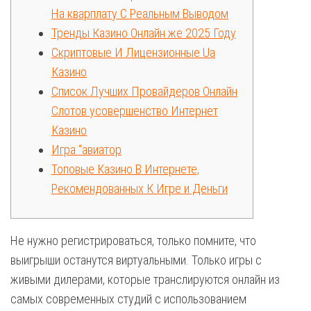
На кварплату С Реальным Выводом
Тренды Казино Онлайн же 2025 Году
Скриптовые И Лицензионные Ua
Казино
Список Лучших Провайдеров Онлайн
Слотов усовершенство Интернет
Казино
Игра “авиатор
Топовые Казино В Интернете,
Рекомендованных К Игре и Деньги
Не нужно регистрироваться, только помните, что
выигрыши останутся виртуальными. Только игры с
живыми дилерами, которые транслируются онлайн из
самых современных студий с использованием