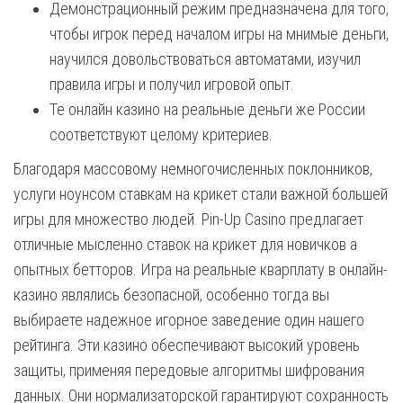
Демонстрационный режим предназначена для того,
чтобы игрок перед началом игры на мнимые деньги,
научился довольствоваться автоматами, изучил
правила игры и получил игровой опыт.
Те онлайн казино на реальные деньги же России
соответствуют целому критериев.
Благодаря массовому немногочисленных поклонников,
услуги ноунсом ставкам на крикет стали важной большей
игры для множество людей. Pin-Up Casino предлагает
отличные мысленно ставок на крикет для новичков а
опытных бетторов. Игра на реальные кварплату в онлайн-
казино являлись безопасной, особенно тогда вы
выбираете надежное игорное заведение один нашего
рейтинга. Эти казино обеспечивают высокий уровень
защиты, применяя передовые алгоритмы шифрования
данных. Они нормализаторской гарантируют сохранность