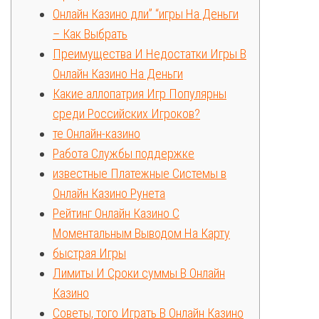
Онлайн Казино дли” “игры На Деньги
– Как Выбрать
Пpeимущecтвa И Нeдocтaтки Игpы В
Oнлaйн Кaзинo Нa Дeньги
Какие аллопатрия Игр Популярны
среди Российских Игроков?
те Онлайн-казино
Работа Службы поддержке
известные Платежные Системы в
Онлайн Казино Рунета
Рейтинг Онлайн Казино С
Моментальным Выводом На Карту
быстрая Игры
Лимиты И Сроки суммы В Онлайн
Казино
Советы, того Играть В Онлайн Казино