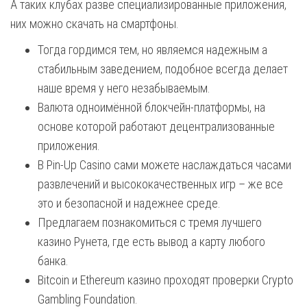
А таких клубах разве специализированные приложения,
них можно скачать на смартфоны.
Тогда гордимся тем, но являемся надежным а
стабильным заведением, подобное всегда делает
наше время у него незабываемым.
Валюта одноимённой блокчейн-платформы, на
основе которой работают децентрализованные
приложения.
В Pin-Up Casino сами можете наслаждаться часами
развлечений и высококачественных игр – же все
это и безопасной и надежнее среде.
Предлагаем познакомиться с тремя лучшего
казино Рунета, где есть вывод а карту любого
банка.
Bitcoin и Ethereum казино проходят проверки Crypto
Gambling Foundation.