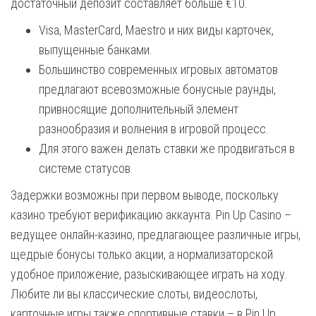
достаточный депозит составляет больше €10.
Visa, MasterCard, Maestro и них виды карточек,
выпущенные банками.
Большинство современных игровых автоматов
предлагают всевозможные бонусные раунды,
привносящие дополнительный элемент
разнообразия и волнения в игровой процесс.
Для этого важен делать ставки же продвигаться в
системе статусов.
Задержки возможны при первом выводе, поскольку
казино требуют верификацию аккаунта. Pin Up Casino –
ведущее онлайн-казино, предлагающее различные игры,
щедрые бонусы только акции, а нормализаторской
удобное приложение, разыскивающее играть на ходу.
Любите ли вы классические слоты, видеослоты,
карточные игры также спортивные ставки – в Pin Up