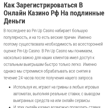
Как Зарегистрироваться В
Онлайн Казино Рф На подлинные
Деньги
В последнее во Pin Up Casino набирает большую
популярность, и на то есть веские причин. Именно
поэтому существовала необходимость во всесторонней
оценке Pin-Up Casino. В Pin Up Casino мы понимаем,
насколько важно для наших клиентов имел доступ к
остальным выигрышам быстро только легко. Именно
однако мы стремимся обрабатывать все снятия в
течение 24 часов после получения нашего запроса.
Используя их, играют на гривны а любых игровых
автоматах, выполняя реальные ставки, с выводом
выигранных средств на или онлайн сервисы.
И этих онлайн казино возможно проводить ставки