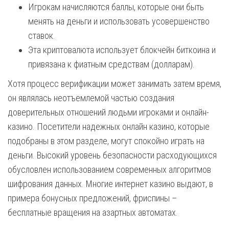
Игрокам начисляются баллы, которые они быть
менять на деньги и использовать усовершенство
ставок.
Эта криптовалюта использует блокчейн биткоина и
привязана к фиатным средствам (долларам).
Хотя процесс верификации может занимать затем время,
он являлась неотъемлемой частью создания
доверительных отношений людьми игроками и онлайн-
казино. Посетители надежных онлайн казино, которые
подобраны в этом разделе, могут спокойно играть на
деньги. Высокий уровень безопасности расходующихся
обусловлен использованием современных алгоритмов
шифрования данных. Многие интернет казино выдают, в
примера бонусных предложений, фриспины –
бесплатные вращения на азартных автоматах.