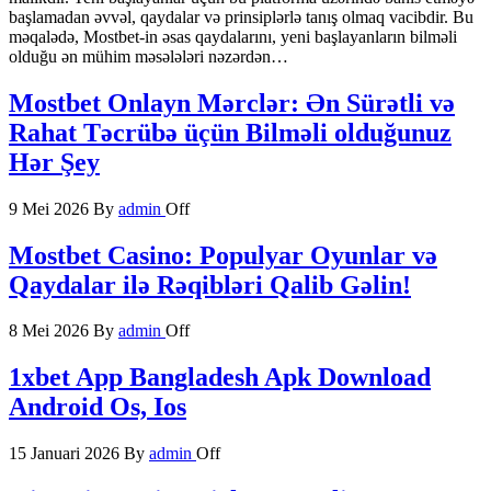
başlamadan əvvəl, qaydalar və prinsiplərlə tanış olmaq vacibdir. Bu
məqalədə, Mostbet-in əsas qaydalarını, yeni başlayanların bilməli
olduğu ən mühim məsələləri nəzərdən…
Mostbet Onlayn Mərclər: Ən Sürətli və
Rahat Təcrübə üçün Bilməli olduğunuz
Hər Şey
9 Mei 2026
By
admin
Off
Mostbet Casino: Populyar Oyunlar və
Qaydalar ilə Rəqibləri Qalib Gəlin!
8 Mei 2026
By
admin
Off
1xbet App Bangladesh Apk Download
Android Os, Ios
15 Januari 2026
By
admin
Off