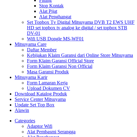
Fitting
Stop Kontak
Alat Pijat
Alat Penghangat
Set Topbox Tv Digital Mitsuyama DVB T2 EWS UHF
HD set topbox tv analog ke digital / set topbox STB
DV-01
Wifi USB Dongle MS-WF01
Mitsuyama Care
Daftar Member
Kebijakan Klaim Garansi dari Online Store Mitsuyama
Form Klaim Garansi Official Store
Form Klaim Garansi Non Official
Masa Garansi Produk
Mitsuyama Karir
Form Lamaran Kerja
Upload Dokumen CV
Download Katalog Produk
Service Center Mitsuyama
Update Set Top Box
Alawin
Categories
Adaptor Wifi
Alat Pembasmi Serangga