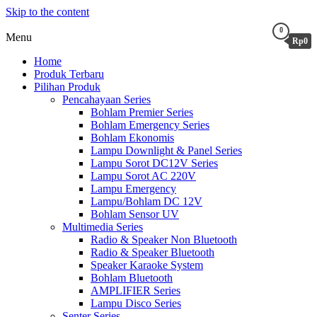
Skip to the content
0
Menu
Rp0
Home
Produk Terbaru
Pilihan Produk
Pencahayaan Series
Bohlam Premier Series
Bohlam Emergency Series
Bohlam Ekonomis
Lampu Downlight & Panel Series
Lampu Sorot DC12V Series
Lampu Sorot AC 220V
Lampu Emergency
Lampu/Bohlam DC 12V
Bohlam Sensor UV
Multimedia Series
Radio & Speaker Non Bluetooth
Radio & Speaker Bluetooth
Speaker Karaoke System
Bohlam Bluetooth
AMPLIFIER Series
Lampu Disco Series
Senter Series