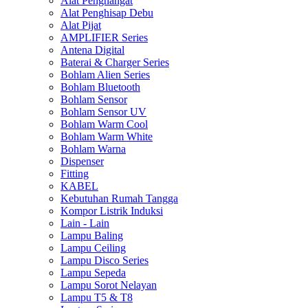
Alat Penghangat
Alat Penghisap Debu
Alat Pijat
AMPLIFIER Series
Antena Digital
Baterai & Charger Series
Bohlam Alien Series
Bohlam Bluetooth
Bohlam Sensor
Bohlam Sensor UV
Bohlam Warm Cool
Bohlam Warm White
Bohlam Warna
Dispenser
Fitting
KABEL
Kebutuhan Rumah Tangga
Kompor Listrik Induksi
Lain - Lain
Lampu Baling
Lampu Ceiling
Lampu Disco Series
Lampu Sepeda
Lampu Sorot Nelayan
Lampu T5 & T8