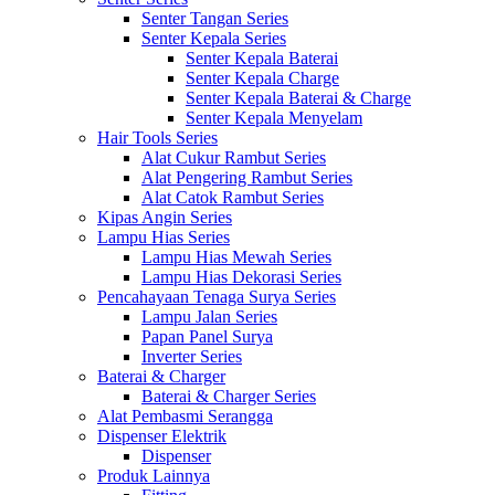
Senter Tangan Series
Senter Kepala Series
Senter Kepala Baterai
Senter Kepala Charge
Senter Kepala Baterai & Charge
Senter Kepala Menyelam
Hair Tools Series
Alat Cukur Rambut Series
Alat Pengering Rambut Series
Alat Catok Rambut Series
Kipas Angin Series
Lampu Hias Series
Lampu Hias Mewah Series
Lampu Hias Dekorasi Series
Pencahayaan Tenaga Surya Series
Lampu Jalan Series
Papan Panel Surya
Inverter Series
Baterai & Charger
Baterai & Charger Series
Alat Pembasmi Serangga
Dispenser Elektrik
Dispenser
Produk Lainnya