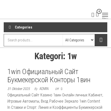
Skip
to
0
the
Menu
content
Categories
Kategori:
1w
1win Официальный Сайт
Букмекерской Конторы 1вин
31 Oktober 2025
By
ADMIN
Off
Официальный Сайт Казино 1вин Онлайн личных Кабинет,
Игровые Автоматы, Вход Рабочее Зеркало 1win Content
In Ставки и Спорт: Линия и Коэффициенты Букмекерской