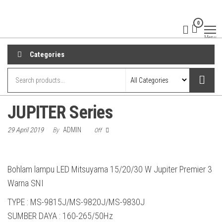
Skip
to
0
the
Menu
content
Categories
JUPITER Series
29 April 2019
By
ADMIN
Off
Bohlam lampu LED Mitsuyama 15/20/30 W Jupiter Premier 3
Warna SNI
TYPE : MS-9815J/MS-9820J/MS-9830J
SUMBER DAYA : 160-265/50Hz