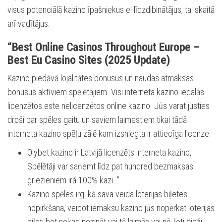
visus potenciālā kazino īpašniekus el līdzdibinātājus, tai skaitā
arī vadītājus.
“Best Online Casinos Throughout Europe –
Best Eu Casino Sites (2025 Update)
Kazino piedāvā lojalitātes bonusus un naudas atmaksas
bonusus aktīviem spēlētājiem. Visi interneta kazino iedalās
licenzētos este nelicenzētos online kazino. Jūs varat justies
droši par spēles gaitu un saviem laimestiem tikai tādā
interneta kazino spēļu zālē kam izsniegta ir attiecīga licenze.
Olybet kazino ir Latvijā licenzēts interneta kazino,
Spēlētāji var saņemt līdz pat hundred bezmaksas
griezieniem irá 100% kazi…”
Kazino spēles irgi kā sava veida loterijas biļetes
nopirkšana, veicot iemaksu kazino jūs nopērkat loterijas
biļeti bet nekad nezināt vai tā laimēs vai nē, ļoti bieži