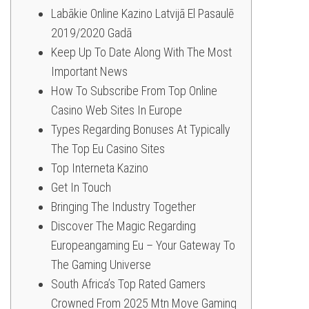
Labākie Online Kazino Latvijā El Pasaulē
2019/2020 Gadā
Keep Up To Date Along With The Most
Important News
How To Subscribe From Top Online
Casino Web Sites In Europe
Types Regarding Bonuses At Typically
The Top Eu Casino Sites
Top Interneta Kazino
Get In Touch
Bringing The Industry Together
Discover The Magic Regarding
Europeangaming Eu – Your Gateway To
The Gaming Universe
South Africa’s Top Rated Gamers
Crowned From 2025 Mtn Move Gaming