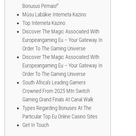
Bonusus Pirmais!”
Mūsu Labākie Interneta Kazino
Top Interneta Kazino
Discover The Magic Associated With
Europeangaming Eu – Your Gateway In
Order To The Gaming Universe
Discover The Magic Associated With
Europeangaming Eu – Your Gateway In
Order To The Gaming Universe
South Africa’s Leading Gamers
Crowned From 2025 Mtn Switch
Gaming Grand Finals At Canal Walk
Types Regarding Bonuses At The
Particular Top Eu Online Casino Sites
Get In Touch