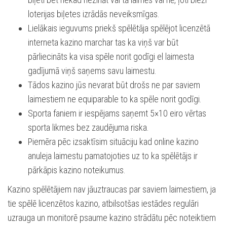
loterijas biļetes izrādās neveiksmīgas.
Lielākais ieguvums priekš spēlētāja spēlējot licenzētā
interneta kazino marchar tas ka viņš var būt
pārliecināts ka visa spēle norit godīgi el laimesta
gadījumā viņš saņems savu laimestu.
Tādos kazino jūs nevarat būt drošs ne par saviem
laimestiem ne equiparable to ka spēle norit godīgi.
Sporta faniem ir iespējams saņemt 5×10 eiro vērtas
sporta likmes bez zaudējuma riska.
Piemēra pēc izsaktīsim situāciju kad online kazino
anuleja laimestu pamatojoties uz to ka spēlētājs ir
pārkāpis kazino noteikumus.
Kazino spēlētājiem nav jāuztraucas par saviem laimestiem, ja
tie spēlē licenzētos kazino, atbilsotšas iestādes regulāri
uzrauga un monitorē psaume kazino strādātu pēc noteiktiem