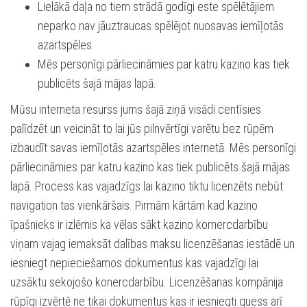
Lielākā daļa no tiem strādā godīgi este spēlētājiem
neparko nav jāuztraucas spēlējot nuosavas iemīļotās
azartspēles.
Mēs personīgi pārliecināmies par katru kazino kas tiek
publicēts šajā mājas lapā.
Mūsu interneta resurss jums šajā ziņā visādi centīsies
palīdzēt un veicināt to lai jūs pilnvērtīgi varētu bez rūpēm
izbaudīt savas iemīļotās azartspēles internetā. Mēs personīgi
pārliecināmies par katru kazino kas tiek publicēts šajā mājas
lapā. Process kas vajadzīgs lai kazino tiktu licenzēts nebūt
navigation tas vienkāršais. Pirmām kārtām kad kazino
īpašnieks ir izlēmis ka vēlas sākt kazino komercdarbību
viņam vajag iemaksāt dalības maksu licenzēšanas iestādē un
iesniegt nepieciešamos dokumentus kas vajadzīgi lai
uzsāktu sekojošo konercdarbību. Licenzēšanas kompānija
rūpīgi izvērtē ne tikai dokumentus kas ir iesniegti guess arī