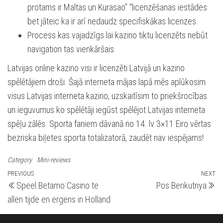
protams ir Maltas un Kurasao” “licenzēšanas iestādes
bet jāteic ka ir arī nedaudz specifiskākas licenzes.
Process kas vajadzīgs lai kazino tiktu licenzēts nebūt
navigation tas vienkāršais.
Latvijas online kazino visi ir licenzēti Latvijā un kazino
spēlētājiem droši. Šajā interneta mājas lapā mēs aplūkosim
visus Latvijas interneta kazino, uzskaitīsim to priekšrocības
un ieguvumus ko spēlētāji iegūst spēlējot Latvijas interneta
spēļu zālēs. Sporta faniem dāvanā no 14. lv 3×11 Eiro vērtas
bezriska biļetes sporta totalizatorā, zaudēt nav iespējams!
Category
Mini-reviews
Navigasi
Previous
PREVIOUS
NEXT
N
Speel Betamo Casino te
Pos Berikutnya
Post
Po
pos
allen tijde en ergens in Holland