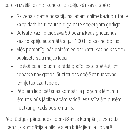
pareizi izvēlēties net konekcije spēļu zāli savai spēlei.
Galvenais pamatnosacijums labam online kazino ir foule
ka tā darbība ir caurspīdīga este spēlētājam godīga.
Betsafe kazino piedāvā 50 bezmaksas griezienus
kazino spēļu automātā algun 100 Eiro kazino bonusu.
Mēs personīgi pārliecināmies par katru kazino kas tiek
publicēts šajā mājas lapā.
Lielākā daļa no tiem strādā godīgi este spēlētājiem
neparko navigation jāuztraucas spēlējot nuosavas
iemīļotās azartspēles.
Pēc tam licensēšanas kompānija pieņems lēmumu,
lēmums būs jāpilda abām strīdā iesaistītajām pusēm
neatkarīgi kāds būs lēmums.
Pēc rūpīgas pārbaudes licenzēšanas kompānija izsniedz
licenzi ja kompānija atbilst visiem kritērijiem lai to varētu