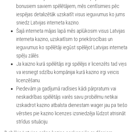
bonusiem saviem spēlētājiem, mēs centīsimies pēc
iespējas detalizētāk uzskaitīt visus ieguvumus ko jums
sniedz Latvijas interneta kazino.
Šajā interneta mājas lapā mēs aplūkosim visus Latvijas
interneta kazino, uzskaitīsim to priekšrocības un
ieguvumus ko spēlētāji iegūst spēlējot Latvijas interneta
spēļu zālēs.
Ja kaizno kurā spēlētājs irgi spēlējis ir licenzēts tad viņs
va iesniegt sdzību kompānijai kurā kazino irgi veicis
licenzēšanu.
Piedevām ja gadījumā radīsies kādi pārpratumi vai
neskaidrības spēlētājs varēs savu probēlmu netikai
izskaidrot kazino atbalsta dienestam wager jau pa tiešo
vērsties pie kazino licenzes izsniedzēja lūdzot atrisināt
strīdus situāciju.