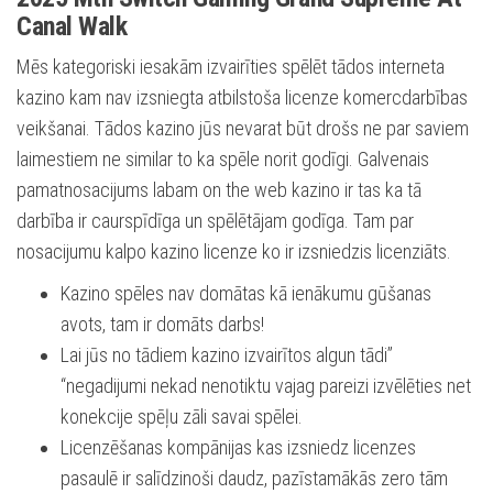
Canal Walk
Mēs kategoriski iesakām izvairīties spēlēt tādos interneta
kazino kam nav izsniegta atbilstoša licenze komercdarbības
veikšanai. Tādos kazino jūs nevarat būt drošs ne par saviem
laimestiem ne similar to ka spēle norit godīgi. Galvenais
pamatnosacijums labam on the web kazino ir tas ka tā
darbība ir caurspīdīga un spēlētājam godīga. Tam par
nosacijumu kalpo kazino licenze ko ir izsniedzis licenziāts.
Kazino spēles nav domātas kā ienākumu gūšanas
avots, tam ir domāts darbs!
Lai jūs no tādiem kazino izvairītos algun tādi”
“negadijumi nekad nenotiktu vajag pareizi izvēlēties net
konekcije spēļu zāli savai spēlei.
Licenzēšanas kompānijas kas izsniedz licenzes
pasaulē ir salīdzinoši daudz, pazīstamākās zero tām