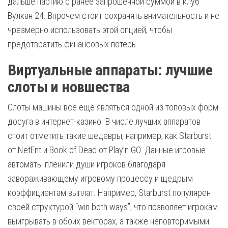
дальше партию с ранее запрошенной суммой в клуб
Вулкан 24. Впрочем стоит сохранять внимательность и не
чрезмерно использовать этой опцией, чтобы
предотвратить финансовых потерь.
Виртуальные аппараты: лучшие
слоты и новшества
Слоты машины всё ещё являться одной из топовых форм
досуга в интернет-казино. В числе лучших аппаратов
стоит отметить такие шедевры, например, как Starburst
от NetEnt и Book of Dead от Play’n GO. Данные игровые
автоматы пленили души игроков благодаря
завораживающему игровому процессу и щедрым
коэффициентам выплат. Например, Starburst популярен
своей структурой “win both ways”, что позволяет игрокам
выигрывать в обоих векторах, а также неповторимыми