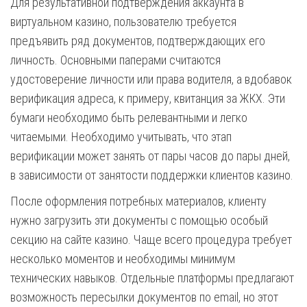
Для результативной подтверждения аккаунта в
виртуальном казино, пользователю требуется
предъявить ряд документов, подтверждающих его
личность. Основными паперами считаются
удостоверение личности или права водителя, а вдобавок
верификация адреса, к примеру, квитанция за ЖКХ. Эти
бумаги необходимо быть релевантными и легко
читаемыми. Необходимо учитывать, что этап
верификации может занять от пары часов до пары дней,
в зависимости от занятости поддержки клиентов казино.
После оформления потребных материалов, клиенту
нужно загрузить эти документы с помощью особый
секцию на сайте казино. Чаще всего процедура требует
несколько моментов и необходимы минимум
технических навыков. Отдельные платформы предлагают
возможность пересылки документов по email, но этот