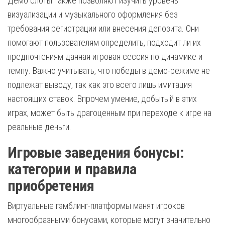
Демо слоты также позволяют изучить уровень
визуализации и музыкального оформления без
требования регистрации или внесения депозита. Они
помогают пользователям определить, подходит ли их
предпочтениям данная игровая сессия по динамике и
темпу. Важно учитывать, что победы в демо-режиме не
подлежат выводу, так как это всего лишь имитация
настоящих ставок. Впрочем умение, добытый в этих
играх, может быть драгоценным при переходе к игре на
реальные деньги.
Игровые заведения бонусы:
категории и правила
приобретения
Виртуальные гэмблинг-платформы манят игроков
многообразными бонусами, которые могут значительно