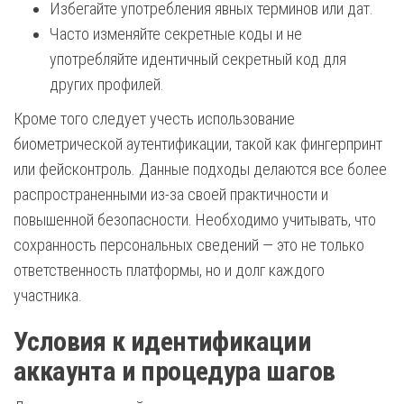
Избегайте употребления явных терминов или дат.
Часто изменяйте секретные коды и не
употребляйте идентичный секретный код для
других профилей.
Кроме того следует учесть использование
биометрической аутентификации, такой как фингерпринт
или фейсконтроль. Данные подходы делаются все более
распространенными из-за своей практичности и
повышенной безопасности. Необходимо учитывать, что
сохранность персональных сведений — это не только
ответственность платформы, но и долг каждого
участника.
Условия к идентификации
аккаунта и процедура шагов