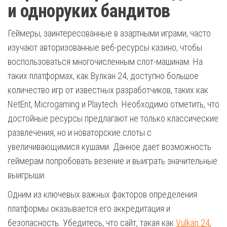
и одноруких бандитов
Геймеры, заинтересованные в азартными играми, часто
изучают авторизованные веб-ресурсы казино, чтобы
воспользоваться многочисленным слот-машинам. На
таких платформах, как Вулкан 24, доступно большое
количество игр от известных разработчиков, таких как
NetEnt, Microgaming и Playtech. Необходимо отметить, что
достойные ресурсы предлагают не только классические
развлечения, но и новаторские слоты с
увеличивающимися кушами. Данное дает возможность
геймерам попробовать везение и выиграть значительные
выигрыши.
Одним из ключевых важных факторов определения
платформы оказывается его аккредитация и
безопасность. Убедитесь, что сайт, такая как
Vulkan 24
,