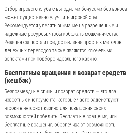
Отбор игрового клуба с выгодными бонусами без взноса
может существенно улучшить игровой опыт.
Рекомендуется уделять внимание на разрешенные и
надежные ресурсы, чтобы избежать мошенничества.
Реакция саппорта и предоставление простых методов
денежных переводов также являются ключевыми
аспектами при подборе идеального казино.
Бесплатные вращения и возврат средств
(кешбэк)
Безвозмездные спины и возврат средств — это два
известных инструмента, которые часто задействуют
игроки в интернет-казино для повышения своих
возможностей победить. Бесплатные вращения, или
бесплатные вращения, обеспечивают возможность
играть в автоматы без лишних трат. Они нередко