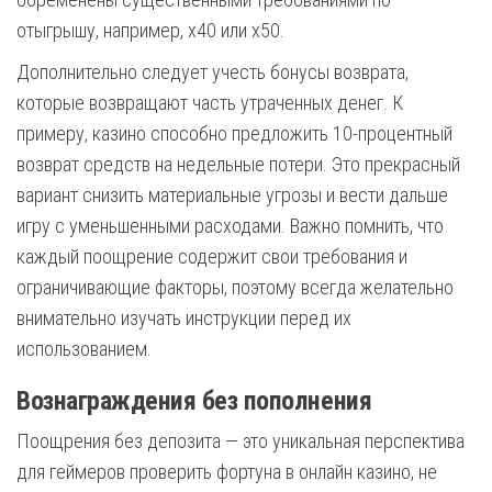
отыгрышу, например, x40 или x50.
Дополнительно следует учесть бонусы возврата,
которые возвращают часть утраченных денег. К
примеру, казино способно предложить 10-процентный
возврат средств на недельные потери. Это прекрасный
вариант снизить материальные угрозы и вести дальше
игру с уменьшенными расходами. Важно помнить, что
каждый поощрение содержит свои требования и
ограничивающие факторы, поэтому всегда желательно
внимательно изучать инструкции перед их
использованием.
Вознаграждения без пополнения
Поощрения без депозита — это уникальная перспектива
для геймеров проверить фортуна в онлайн казино, не