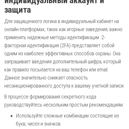
индивидуальный аккаунт и
защита
Для защищенного логина в индивидуальный кабинет на
онлайн-платформах, таких как игорные заведения, важно
применять надежные методы идентификации. 2-
факторная идентификация (2FA) представляет собой
одним из наиболее эффективных способов охраны. Она
запрашивает введения дополнительный шифра, который
как правило посылается на ваш телефон или email.
Данное значительно снижает опасность
несанкционированного доступа к вашему учетной записи.
В процессе формирования секретного кода
руководствуйтесь нескольким простым рекомендациям:
Используйте сложные комбинации состоящие из
букв, чисел и значков.