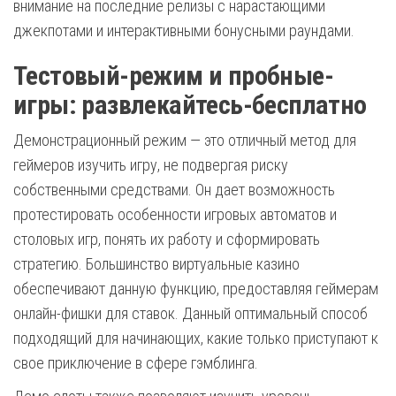
внимание на последние релизы с нарастающими
джекпотами и интерактивными бонусными раундами.
Тестовый-режим и пробные-
игры: развлекайтесь-бесплатно
Демонстрационный режим — это отличный метод для
геймеров изучить игру, не подвергая риску
собственными средствами. Он дает возможность
протестировать особенности игровых автоматов и
столовых игр, понять их работу и сформировать
стратегию. Большинство виртуальные казино
обеспечивают данную функцию, предоставляя геймерам
онлайн-фишки для ставок. Данный оптимальный способ
подходящий для начинающих, какие только приступают к
свое приключение в сфере гэмблинга.