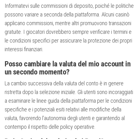
Informatevi sulle commissioni di deposito, poiché le politiche
possono variare a seconda della piattaforma. Alcuni casinò
applicano commissioni, mentre altri promuovono transazioni
gratuite. I giocatori dovrebbero sempre verificare i termini e
le condizioni specifici per assicurare la protezione dei propri
interessi finanziari.
Posso cambiare la valuta del mio account in
un secondo momento?
La cambio successiva della valuta del conto è in genere
ristretta dopo la selezione iniziale. Gli utenti sono incoraggiati
a esaminare le linee guida della piattaforma per le condizioni
specifiche e i potenziali esiti relativi alle modifiche della
valuta, favorendo l’autonomia degli utenti e garantendo al
contempo il rispetto delle policy operative.