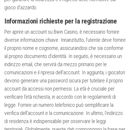
gioco d’azzardo.
Informazioni richieste per la registrazione
Per aprire un account su Bwin Casino, è necessario fornire
diverse informazioni chiave. Innanzitutto, l’utente deve fornire
il proprio nome e cognome, assicurandosi che sia conforme
al proprio documento d’identità. In seguito, è necessario un
indirizzo email, che servirà da mezzo primario per le
comunicazioni e il ripresa dell’account. In aggiunta, i giocatori
devono generare una password sicura per tutelare il proprio
account da accessi non permessi. La età è cruciale per
verificare l’età richiesta, in accordo con le regolamenti di
legge. Fornire un numero telefonico può semplificare la
verifica dell’account e la comunicazione. In ultimo, l’indirizzo
di residenza è indispensabile per osservare le leggi
territoriali. Globalmente, queste dati compongono la base per