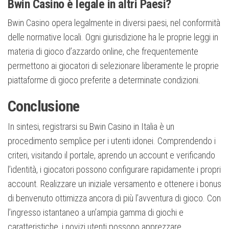
Bwin Casino è legale in altri Paesi?
Bwin Casino opera legalmente in diversi paesi, nel conformità
delle normative locali. Ogni giurisdizione ha le proprie leggi in
materia di gioco d’azzardo online, che frequentemente
permettono ai giocatori di selezionare liberamente le proprie
piattaforme di gioco preferite a determinate condizioni.
Conclusione
In sintesi, registrarsi su Bwin Casino in Italia è un
procedimento semplice per i utenti idonei. Comprendendo i
criteri, visitando il portale, aprendo un account e verificando
l’identità, i giocatori possono configurare rapidamente i propri
account. Realizzare un iniziale versamento e ottenere i bonus
di benvenuto ottimizza ancora di più l’avventura di gioco. Con
l’ingresso istantaneo a un’ampia gamma di giochi e
caratteristiche, i novizi utenti possono apprezzare