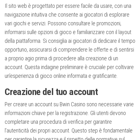
Il sito web è progettato per essere facile da usare, con una
navigazione intuitiva che consente ai giocatori di esplorare
vari giochi e servizi. Possono consultare le promozioni,
informarsi sulle opzioni di gioco e familiarizzare con il layout
della piattaforma. Si consiglia ai giocatori di dedicare il tempo
opportuno, assicurarsi di comprendere le offerte e di sentirsi
a proprio agio prima di procedere alla creazione di un
account. Questa indagine preliminare è cruciale per coltivare
un’esperienza di gioco online informata e gratificante.
Creazione del tuo account
Per creare un account su Bwin Casino sono necessarie varie
informazioni chiave per la registrazione. Gli utenti devono
completare una procedura di verifica per garantire
l’autenticità dei propri account. Questo step è fondamentale
per garantire la sicurezza e il rispetto delle normative sul