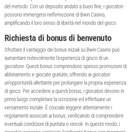
del metodo. Con un deposito andato a buon fine, i giocatori
possono immergersi nell’emozione di Bwin Casino,
amplificando il loro senso di libertà nel mondo del gioco.
Richiesta di bonus di benvenuto
Sfruttare il vantaggio dei bonus iniziali su Bwin Casino può
aumentare notevolmente l’esperienza di gioco di un
giocatore. Questi bonus comprendono spesso promozioni di
abbinamento e giocate gratuite, offrendo ai giocatori
un’opportunità allettante per prolungare la propria esperienza
di gioco. Per accedere a questi bonus, i giocatori devono in
primo luogo completare la iscrizione ed effettuare un
versamento iniziale. È cruciale leggere attentamente i
regolamenti associati ai bonus, verificando di comprendere
eventuali condizioni di puntata o vincoli. In questo modo, i