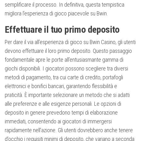
semplificare il processo. In definitiva, questa tempistica
migliora l’esperienza di gioco piacevole su Bwin.
Effettuare il tuo primo deposito
Per dare il via all’esperienza di gioco su Bwin Casino, gli utenti
devono effettuare il loro primo deposito. Questo passaggio
fondamentale apre le porte all’entusiasmante gamma di
giochi disponibili. I giocatori possono scegliere tra diversi
metodi di pagamento, tra cui carte di credito, portafogli
elettronici e bonifici bancari, garantendo flessibilità e
praticità. È importante selezionare un metodo che si adatti
alle preferenze e alle esigenze personali. Le opzioni di
deposito in genere prevedono tempi di elaborazione
immediati, consentendo ai giocatori di immergersi
rapidamente nell’azione. Gli utenti dovrebbero anche tenere
d’occhio i requisiti minimi di deposito, che variano a seconda