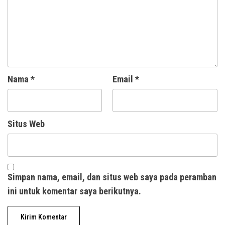
Nama
*
Email
*
Situs Web
Simpan nama, email, dan situs web saya pada peramban
ini untuk komentar saya berikutnya.