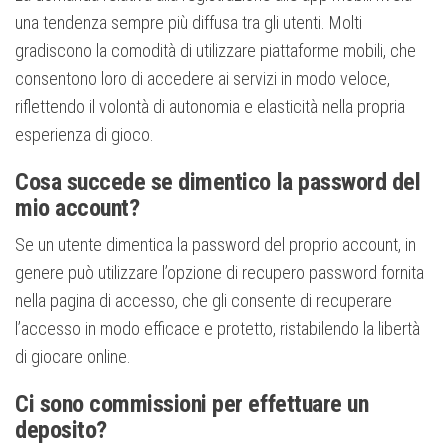
una tendenza sempre più diffusa tra gli utenti. Molti
gradiscono la comodità di utilizzare piattaforme mobili, che
consentono loro di accedere ai servizi in modo veloce,
riflettendo il volontà di autonomia e elasticità nella propria
esperienza di gioco.
Cosa succede se dimentico la password del
mio account?
Se un utente dimentica la password del proprio account, in
genere può utilizzare l’opzione di recupero password fornita
nella pagina di accesso, che gli consente di recuperare
l’accesso in modo efficace e protetto, ristabilendo la libertà
di giocare online.
Ci sono commissioni per effettuare un
deposito?