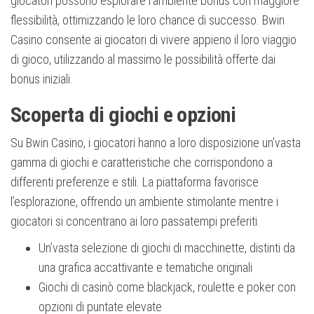
giocatori possono esplorare l’ambiente bonus con maggiore
flessibilità, ottimizzando le loro chance di successo. Bwin
Casino consente ai giocatori di vivere appieno il loro viaggio
di gioco, utilizzando al massimo le possibilità offerte dai
bonus iniziali.
Scoperta di giochi e opzioni
Su Bwin Casino, i giocatori hanno a loro disposizione un’vasta
gamma di giochi e caratteristiche che corrispondono a
differenti preferenze e stili. La piattaforma favorisce
l’esplorazione, offrendo un ambiente stimolante mentre i
giocatori si concentrano ai loro passatempi preferiti.
Un’vasta selezione di giochi di macchinette, distinti da
una grafica accattivante e tematiche originali
Giochi di casinò come blackjack, roulette e poker con
opzioni di puntate elevate